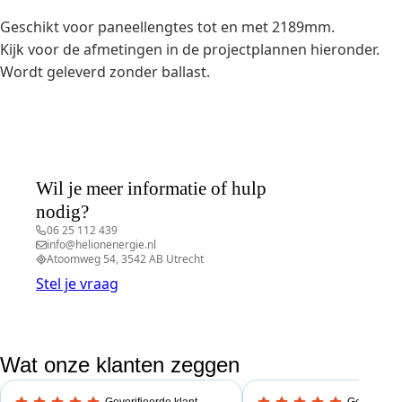
Geschikt voor paneellengtes tot en met 2189mm.
Kijk voor de afmetingen in de projectplannen hieronder.
Wordt geleverd zonder ballast.
Wil je meer informatie of hulp
nodig?
06 25 112 439
info@helionenergie.nl
Atoomweg 54, 3542 AB Utrecht
Stel je vraag
Wat onze klanten zeggen
Geverifieerde klant
Geverifieer