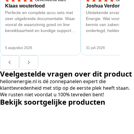
5,0 van 5 sterren
5,0 van 5 sterren
Klaas wouterlood
Joshua Verdonk
Perfecte en complete accu sets met
Uitstekende ervaring met
zeer uitgebreide documentatie. Maar
Energie. Wat vooral opval
vooral de waanzinnig goed on line
kennis van zaken: techni
bereikbaarheid en kundige support
onderlegd, heldere uitleg
van Toby Doorn maakte voor mij alle
dat aansloot op onze situa
verschil.
plaats van een standaard
5 augustus 2026
31 juli 2026
Ook de nazorg is uitgebre
Voor ondernemers extra i
wij zaten met een
Veelgestelde vragen over dit product
capaciteitsprobleem. Ee
aansluiting via de netbe
helionenergie.nl is dé zonnepanelen expert die
betekende een fors bedra
klanttevredenheid met stip op de eerste plek heeft staan.
en hoger vastrecht. Via H
We rusten niet voordat u 100% tevreden bent!
bereikten we hetzelfde v
Bekijk soortgelijke producten
kwart van die kosten, plu
noodstroom voor de hele
en zicht op zelfvoorzieni
zonnepanelen. Een aanra
netcongestie.