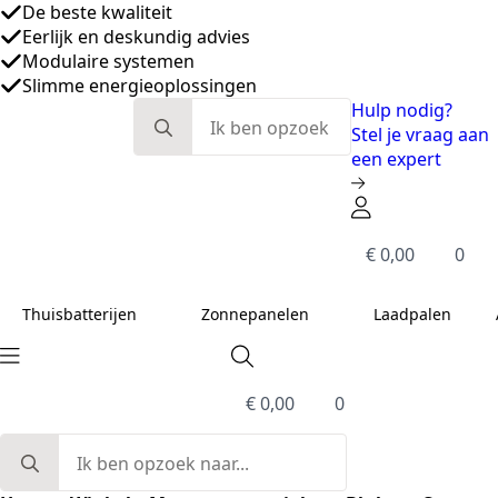
Search
Hulp nodig?
for:
Stel je vraag aan
een expert
€
0,00
0
Thuisbatterijen
Zonnepanelen
Laadpalen
€
0,00
0
Search
for: