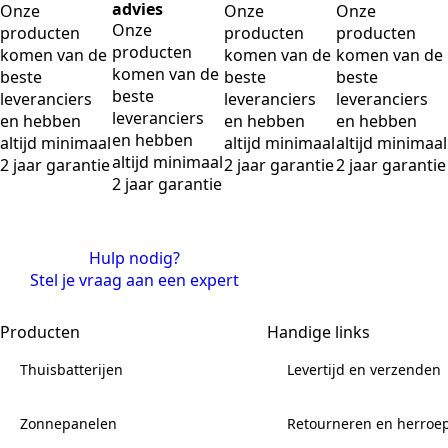
advies
Onze
Onze
Onze
Onze
producten
producten
producten
producten
komen van de
komen van de
komen van de
komen van de
beste
beste
beste
beste
leveranciers
leveranciers
leveranciers
leveranciers
en hebben
en hebben
en hebben
en hebben
altijd minimaal
altijd minimaal
altijd minimaal
altijd minimaal
2 jaar garantie
2 jaar garantie
2 jaar garantie
2 jaar garantie
Hulp nodig?
Stel je vraag aan een expert
Producten
Handige links
Thuisbatterijen
Levertijd en verzenden
Zonnepanelen
Retourneren en herroe