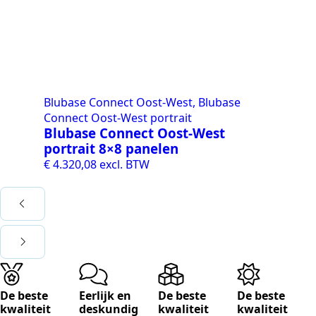
Blubase Connect Oost-West, Blubase
Bl
Connect Oost-West portrait
Co
Blubase Connect Oost-West
Bl
portrait 8×8 panelen
po
€
4.320,08
excl. BTW
€
3
De beste
Eerlijk en
De beste
De beste
kwaliteit
deskundig
kwaliteit
kwaliteit