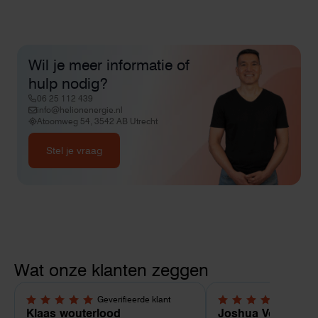
Wil je meer informatie of
hulp nodig?
06 25 112 439
info@helionenergie.nl
Atoomweg 54, 3542 AB Utrecht
Stel je vraag
Wat onze klanten zeggen
Geverifieerde klant
Geverif
5,0 van 5 sterren
5,0 van 5 sterren
Klaas wouterlood
Joshua Verdonk