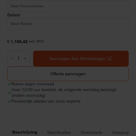
Ballast
€
1.104,42
excl. BTW
Blubase
Connect
Toevoegen Aan Winkelwagen
Oost-
West
portrait
Offerte aanvragen
2x6
panelen
Ruime eigen voorraad
aantal
Voor 12:00 uur besteld, de volgende werkdag bezorgd
(indien voorradig)
Persoonlijk advies van onze experts
Beschrijving
Specificaties
Downloads
Inbegrepen 