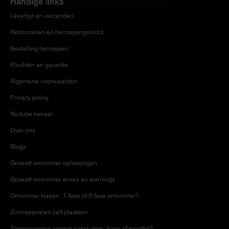
Handige links
Levertijd en verzenden
Retourneren en herroepingsrecht
Bestelling herroepen
Klachten en garantie
Algemene voorwaarden
Privacy policy
Youtube kanaal
Over ons
Blogs
Growatt omvormer oplossingen
Growatt omvormer errors en warnings
Omvormer kiezen: 1-fase of 3-fase omvormer?
Zonnepanelen zelf plaatsen
Zonnepanelen correct aansluiten: Serie of parallel?