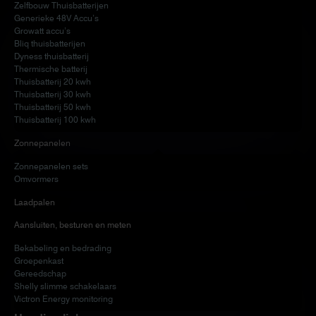
Zelfbouw Thuisbatterijen
Generieke 48V Accu’s
Growatt accu’s
Bliq thuisbatterijen
Dyness thuisbatterij
Thermische batterij
Thuisbatterij 20 kwh
Thuisbatterij 30 kwh
Thuisbatterij 50 kwh
Thuisbatterij 100 kwh
Zonnepanelen
Zonnepanelen sets
Omvormers
Laadpalen
Aansluiten, besturen en meten
Bekabeling en bedrading
Groepenkast
Gereedschap
Shelly slimme schakelaars
Victron Energy monitoring