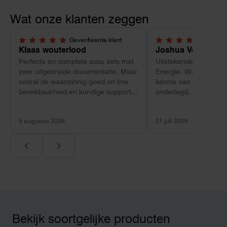
Wat onze klanten zeggen
Geverifieerde klant
Geverif
5,0 van 5 sterren
5,0 van 5 sterren
Klaas wouterlood
Joshua Verdonk
Perfecte en complete accu sets met
Uitstekende ervaring 
zeer uitgebreide documentatie. Maar
Energie. Wat vooral op
vooral de waanzinnig goed on line
kennis van zaken: tec
bereikbaarheid en kundige support
onderlegd, heldere uit
van Toby Doorn maakte voor mij alle
dat aansloot op onze s
verschil.
plaats van een standa
5 augustus 2026
31 juli 2026
Ook de nazorg is uitge
Voor ondernemers extr
wij zaten met een
capaciteitsprobleem.
aansluiting via de ne
betekende een fors be
en hoger vastrecht. Vi
bereikten we hetzelfd
kwart van die kosten, 
Bekijk soortgelijke producten
noodstroom voor de h