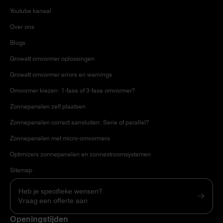
Youtube kanaal
Over ons
Blogs
Growatt omvormer oplossingen
Growatt omvormer errors en warnings
Omvormer kiezen: 1-fase of 3-fase omvormer?
Zonnepanelen zelf plaatsen
Zonnepanelen correct aansluiten: Serie of parallel?
Zonnepanelen met micro-omvormers
Optimizers zonnepanelen en zonnestroomsystemen
Sitemap
Heb je specifieke wensen?
Vraag een offerte aan
Openingstijden