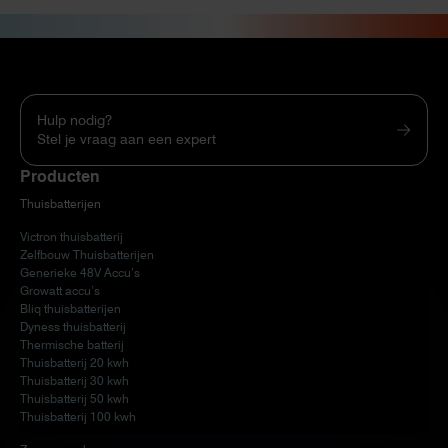
Hulp nodig?
Stel je vraag aan een expert
Producten
Thuisbatterijen
Victron thuisbatterij
Zelfbouw Thuisbatterijen
Generieke 48V Accu’s
Growatt accu’s
Bliq thuisbatterijen
Dyness thuisbatterij
Thermische batterij
Thuisbatterij 20 kwh
Thuisbatterij 30 kwh
Thuisbatterij 50 kwh
Thuisbatterij 100 kwh