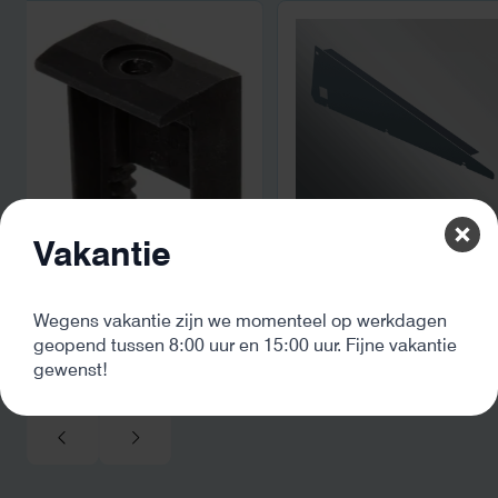
en zicht op zelfvoorzi
zonnepanelen. Een aa
netcongestie.
Blubase Connect XL
Vakantie
Zijplaat Landscape | lin
€
9,09
excl. BTW
Wegens vakantie zijn we momenteel op werkdagen
Clickfit Basic eindklem
geopend tussen 8:00 uur en 15:00 uur. Fijne vakantie
CFA, zwart
gewenst!
€
3,72
excl. BTW