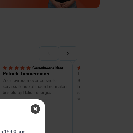
Geverifieerde klant
Geverifieerde kl
5,0 van 5 sterren
5,0 van 5 sterren
Patrick Timmermans
Tom
Zeer tevreden over de snelle
Super service tot zo ver. Goe
service. ik heb al meerdere malen
hulp met uitzoeken van welk
besteld bij Helion energie.
systeem geschikt is. Vragen
worden snel beantwoord
ten
 15:00 uur.