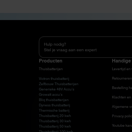
Hulp nodig?
Stel je vraag aan een expert
Producten
Handige 
Thuisbatterijen
Levertijd en
Retourneren
Victron thuisbatterij
Zelfbouw Thuisbatterijen
Bestelling h
Generieke 48V Accu’s
Growatt accu’s
Klachten en 
Bliq thuisbatterijen
Dyness thuisbatterij
Algemene v
Thermische batterij
Thuisbatterij 20 kwh
Privacy poli
Thuisbatterij 30 kwh
Youtube kan
Thuisbatterij 50 kwh
Thuisbatterij 100 kwh