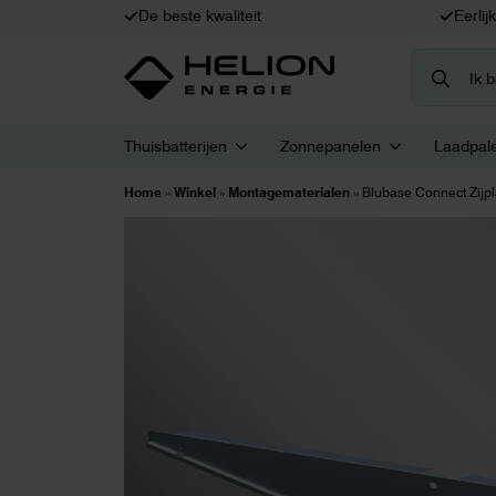
De beste kwaliteit
Eerlij
Search
for:
Thuisbatterijen
Zonnepanelen
Laadpal
Home
»
Winkel
»
Montagematerialen
»
Blubase Connect Zijpla