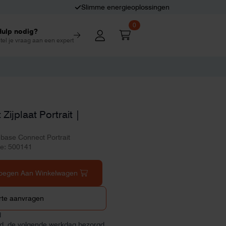
Slimme energieoplossingen
0
Hulp nodig?
tel je vraag aan een expert
ijplaat Portrait |
ubase Connect Portrait
de: 500141
oegen Aan Winkelwagen
rte aanvragen
d
ld, de volgende werkdag bezorgd