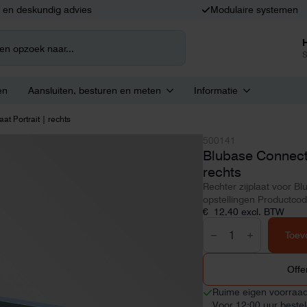
k en deskundig advies
Modulaire systemen
S
en
Aansluiten, besturen en meten
Informatie
at Portrait | rechts
500141
Blubase Connect Z
rechts
Rechter zijplaat voor Bl
opstellingen Productco
€
12,40
excl. BTW
Blubase
Connect
Toev
Zijplaat
Portrait
|
Offe
rechts
aantal
Ruime eigen voorraa
Voor 12:00 uur beste