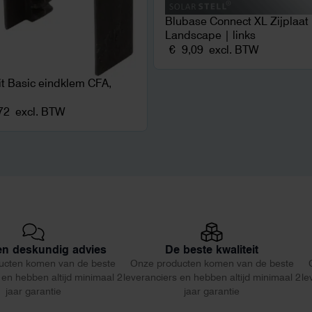
Blubase Connect XL Zijplaat
Landscape | links
€
9,09
excl. BTW
fit Basic eindklem CFA,
72
excl. BTW
 en deskundig advies
De beste kwaliteit
ucten komen van de beste
Onze producten komen van de beste
 en hebben altijd minimaal 2
leveranciers en hebben altijd minimaal 2
le
jaar garantie
jaar garantie