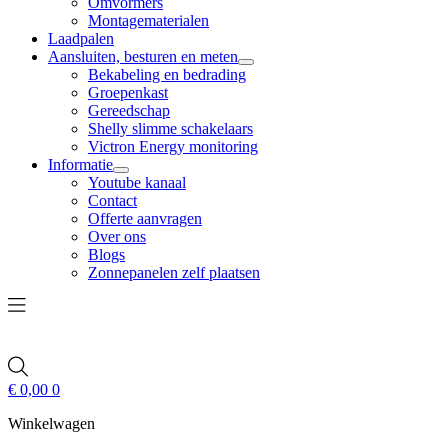
Omvormers
Montagematerialen
Laadpalen
Aansluiten, besturen en meten
Bekabeling en bedrading
Groepenkast
Gereedschap
Shelly slimme schakelaars
Victron Energy monitoring
Informatie
Youtube kanaal
Contact
Offerte aanvragen
Over ons
Blogs
Zonnepanelen zelf plaatsen
€
0,00
0
Winkelwagen