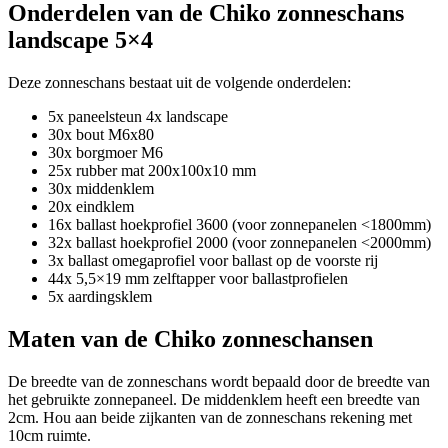
Onderdelen van de Chiko zonneschans
landscape 5×4
Deze zonneschans bestaat uit de volgende onderdelen:
5x paneelsteun 4x landscape
30x bout M6x80
30x borgmoer M6
25x rubber mat 200x100x10 mm
30x middenklem
20x eindklem
16x ballast hoekprofiel 3600 (voor zonnepanelen <1800mm)
32x ballast hoekprofiel 2000 (voor zonnepanelen <2000mm)
3x ballast omegaprofiel voor ballast op de voorste rij
44x 5,5×19 mm zelftapper voor ballastprofielen
5x aardingsklem
Maten van de Chiko zonneschansen
De breedte van de zonneschans wordt bepaald door de breedte van
het gebruikte zonnepaneel. De middenklem heeft een breedte van
2cm. Hou aan beide zijkanten van de zonneschans rekening met
10cm ruimte.