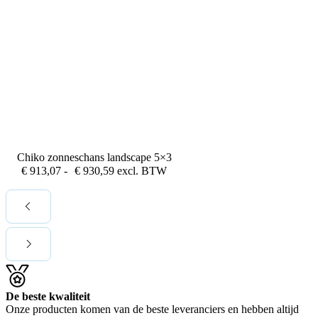
Chiko zonneschans landscape 5×3
Prijsklasse:
€
913,07
-
€
930,59
excl. BTW
€ 913,07
tot
€ 930,59
De beste kwaliteit
Onze producten komen van de beste leveranciers en hebben altijd