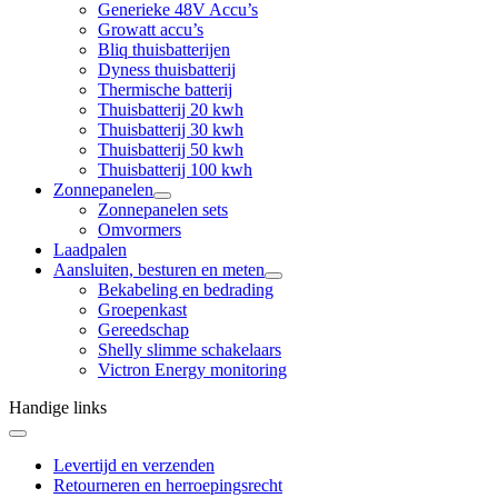
Generieke 48V Accu’s
Growatt accu’s
Bliq thuisbatterijen
Dyness thuisbatterij
Thermische batterij
Thuisbatterij 20 kwh
Thuisbatterij 30 kwh
Thuisbatterij 50 kwh
Thuisbatterij 100 kwh
Zonnepanelen
Zonnepanelen sets
Omvormers
Laadpalen
Aansluiten, besturen en meten
Bekabeling en bedrading
Groepenkast
Gereedschap
Shelly slimme schakelaars
Victron Energy monitoring
Handige links
Levertijd en verzenden
Retourneren en herroepingsrecht