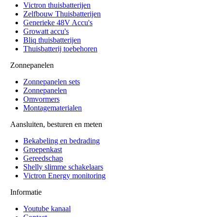
Victron thuisbatterijen
Zelfbouw Thuisbatterijen
Generieke 48V Accu's
Growatt accu's
Bliq thuisbatterijen
Thuisbatterij toebehoren
Zonnepanelen
Zonnepanelen sets
Zonnepanelen
Omvormers
Montagematerialen
Aansluiten, besturen en meten
Bekabeling en bedrading
Groepenkast
Gereedschap
Shelly slimme schakelaars
Victron Energy monitoring
Informatie
Youtube kanaal