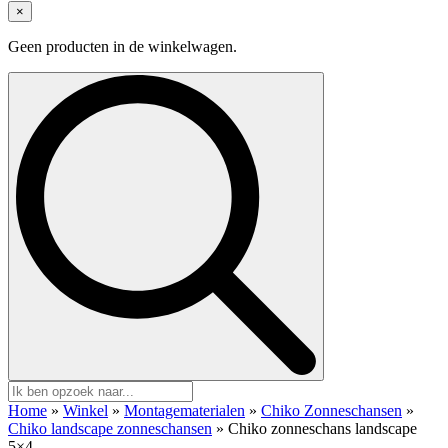
×
Geen producten in de winkelwagen.
Search
for:
Home
»
Winkel
»
Montagematerialen
»
Chiko Zonneschansen
»
Chiko landscape zonneschansen
»
Chiko zonneschans landscape
5×4