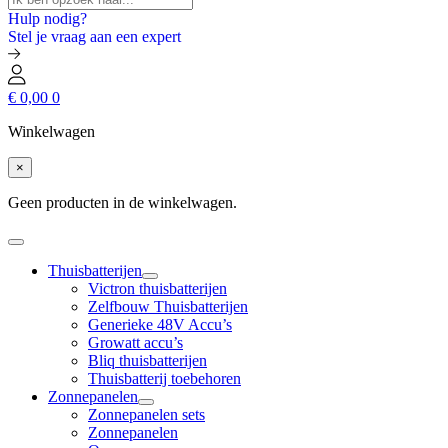
Hulp nodig?
Stel je vraag aan een expert
€
0,00
0
Winkelwagen
×
Geen producten in de winkelwagen.
Thuisbatterijen
Victron thuisbatterijen
Zelfbouw Thuisbatterijen
Generieke 48V Accu’s
Growatt accu’s
Bliq thuisbatterijen
Thuisbatterij toebehoren
Zonnepanelen
Zonnepanelen sets
Zonnepanelen