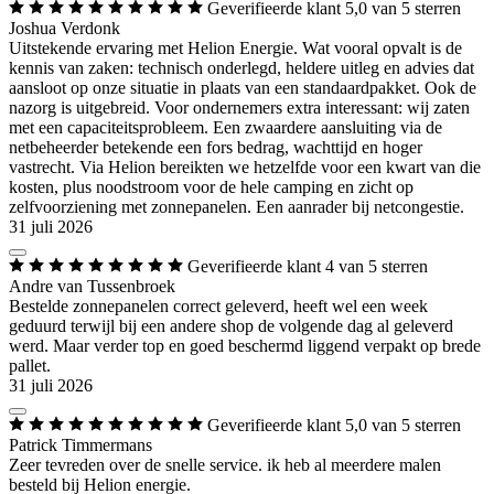
Geverifieerde klant
5,0 van 5 sterren
Joshua Verdonk
Uitstekende ervaring met Helion Energie. Wat vooral opvalt is de
kennis van zaken: technisch onderlegd, heldere uitleg en advies dat
aansloot op onze situatie in plaats van een standaardpakket. Ook de
nazorg is uitgebreid. Voor ondernemers extra interessant: wij zaten
met een capaciteitsprobleem. Een zwaardere aansluiting via de
netbeheerder betekende een fors bedrag, wachttijd en hoger
vastrecht. Via Helion bereikten we hetzelfde voor een kwart van die
kosten, plus noodstroom voor de hele camping en zicht op
zelfvoorziening met zonnepanelen. Een aanrader bij netcongestie.
31 juli 2026
Geverifieerde klant
4 van 5 sterren
Andre van Tussenbroek
Bestelde zonnepanelen correct geleverd, heeft wel een week
geduurd terwijl bij een andere shop de volgende dag al geleverd
werd. Maar verder top en goed beschermd liggend verpakt op brede
pallet.
31 juli 2026
Geverifieerde klant
5,0 van 5 sterren
Patrick Timmermans
Zeer tevreden over de snelle service. ik heb al meerdere malen
besteld bij Helion energie.