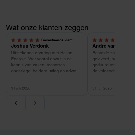
Wat onze klanten zeggen
Geverifieerde klant
Geverif
5,0 van 5 sterren
4 van 5 sterren
Joshua Verdonk
Andre van Tussen
Uitstekende ervaring met Helion
Bestelde zonnepanele
Energie. Wat vooral opvalt is de
geleverd, heeft wel e
kennis van zaken: technisch
geduurd terwijl bij ee
onderlegd, heldere uitleg en advies
de volgende dag al ge
dat aansloot op onze situatie in
Maar verder top en 
plaats van een standaardpakket.
liggend verpakt op bre
31 juli 2026
31 juli 2026
Ook de nazorg is uitgebreid.
Voor ondernemers extra interessant:
wij zaten met een
capaciteitsprobleem. Een zwaardere
aansluiting via de netbeheerder
betekende een fors bedrag, wachttijd
en hoger vastrecht. Via Helion