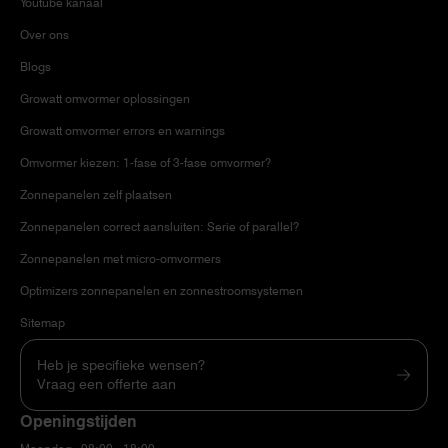
Youtube kanaal
Over ons
Blogs
Growatt omvormer oplossingen
Growatt omvormer errors en warnings
Omvormer kiezen: 1-fase of 3-fase omvormer?
Zonnepanelen zelf plaatsen
Zonnepanelen correct aansluiten: Serie of parallel?
Zonnepanelen met micro-omvormers
Optimizers zonnepanelen en zonnestroomsystemen
Sitemap
Heb je specifieke wensen?
Vraag een offerte aan
Openingstijden