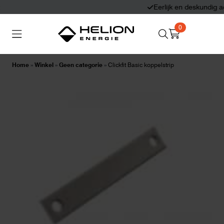
Eerlijk en deskundig advies
0
Search
Thuisbatterijen
Zonnepanelen
for:
Home
»
Winkel
»
Geen categorie
»
Clickfit Basic koppelstrip
Laadpalen
Aansluiten,
besturen en meten
Informatie