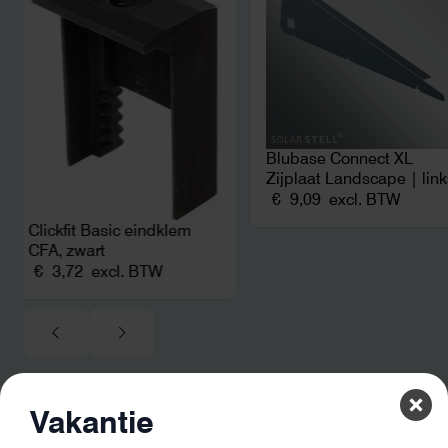
Blubase Connect XL
Zijplaat Landscape | lin
€
9,09
excl. BTW
Clickfit Basic eindklem
CFA, zwart
€
3,72
excl. BTW
Vakantie