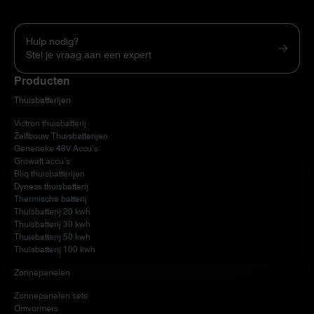
Hulp nodig?
Stel je vraag aan een expert
Producten
Thuisbatterijen
Victron thuisbatterij
Zelfbouw Thuisbatterijen
Generieke 48V Accu’s
Growatt accu’s
Bliq thuisbatterijen
Dyness thuisbatterij
Thermische batterij
Thuisbatterij 20 kwh
Thuisbatterij 30 kwh
Thuisbatterij 50 kwh
Thuisbatterij 100 kwh
Zonnepanelen
Zonnepanelen sets
Omvormers