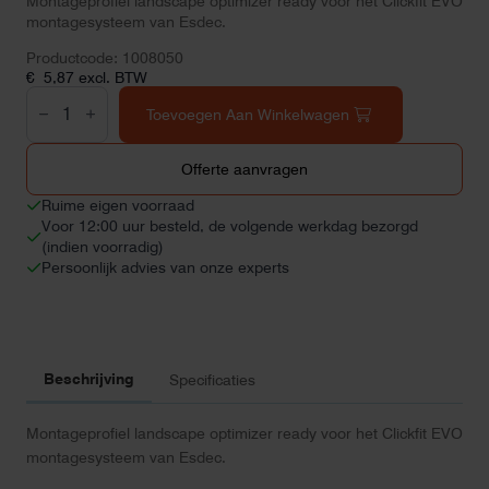
Montageprofiel landscape optimizer ready voor het Clickfit EVO
montagesysteem van Esdec.
Productcode: 1008050
€
5,87
excl. BTW
Clickfit
EVO
Toevoegen Aan Winkelwagen
montageprofiel
optimizer
ready
Offerte aanvragen
landscape
aantal
Ruime eigen voorraad
Voor 12:00 uur besteld, de volgende werkdag bezorgd
(indien voorradig)
Persoonlijk advies van onze experts
Beschrijving
Specificaties
Montageprofiel landscape optimizer ready voor het Clickfit EVO
montagesysteem van Esdec.