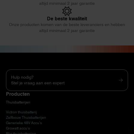
altijd minimaal 2 jaar garantie
De beste kwaliteit
Onze producten komen van de beste leveranciers en hebben
altijd minimaal 2 jaar garantie
Hulp nodig?
Stel je vraag aan een expert
Producten
Thuisbatterijen
Victron thuisbatterij
Zelfbouw Thuisbatterijen
Generieke 48V Accu’s
Growatt accu’s
Bliq thuisbatterijen