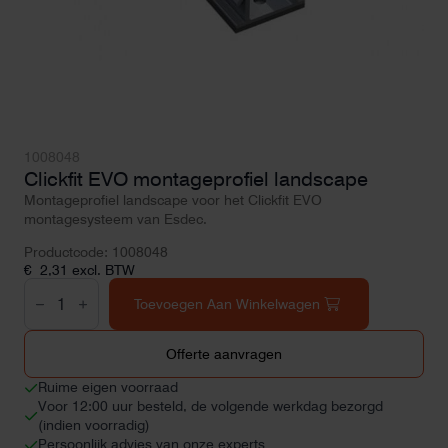
1008048
Clickfit EVO montageprofiel landscape
Montageprofiel landscape voor het Clickfit EVO
montagesysteem van Esdec.
Productcode: 1008048
€
2,31
excl. BTW
Clickfit
EVO
Toevoegen Aan Winkelwagen
montageprofiel
landscape
aantal
Offerte aanvragen
Ruime eigen voorraad
Voor 12:00 uur besteld, de volgende werkdag bezorgd
(indien voorradig)
Persoonlijk advies van onze experts