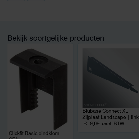
capaciteitsprobleem.
aansluiting via de ne
betekende een fors be
en hoger vastrecht. Vi
bereikten we hetzelfd
kwart van die kosten, 
Bekijk soortgelijke producten
noodstroom voor de h
en zicht op zelfvoorzi
zonnepanelen. Een aa
netcongestie.
Blubase Connect XL
Zijplaat Landscape | lin
€
9,09
excl. BTW
Clickfit Basic eindklem