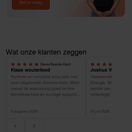
Stel je vraag
Wat onze klanten zeggen
Geverifieerde klant
Geverif
5,0 van 5 sterren
5,0 van 5 sterren
Klaas wouterlood
Joshua Verdonk
Perfecte en complete accu sets met
Uitstekende ervaring 
zeer uitgebreide documentatie. Maar
Energie. Wat vooral op
vooral de waanzinnig goed on line
kennis van zaken: tec
bereikbaarheid en kundige support
onderlegd, heldere uit
van Toby Doorn maakte voor mij alle
dat aansloot op onze s
verschil.
plaats van een standa
5 augustus 2026
31 juli 2026
Ook de nazorg is uitge
Voor ondernemers extr
wij zaten met een