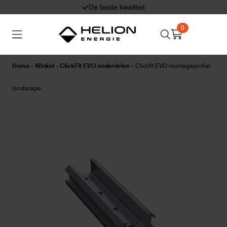
De beste kwaliteit
0
Search
Thuisbatterijen
Zonnepanelen
for:
Home
»
Winkel
»
ClickFit EVO onderdelen
»
Clickfit EVO montageprofiel
Laadpalen
Aansluiten,
landscape
besturen en meten
Informatie