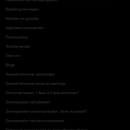
Bestelling herroepen
Klachten en garantie
Algemene voorwaarden
Privacy policy
Youtube kanaal
Over ons
Blogs
Growatt omvormer oplossingen
Growatt omvormer errors en warnings
Omvormer kiezen: 1-fase of 3-fase omvormer?
Zonnepanelen zelf plaatsen
Zonnepanelen correct aansluiten: Serie of parallel?
Zonnepanelen met micro-omvormers
Optimizers zonnepanelen en zonnestroomsystemen