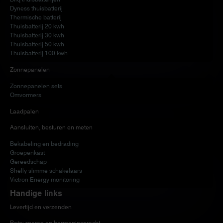
Dyness thuisbatterij
Thermische batterij
Thuisbatterij 20 kwh
Thuisbatterij 30 kwh
Thuisbatterij 50 kwh
Thuisbatterij 100 kwh
Zonnepanelen
Zonnepanelen sets
Omvormers
Laadpalen
Aansluiten, besturen en meten
Bekabeling en bedrading
Groepenkast
Gereedschap
Shelly slimme schakelaars
Victron Energy monitoring
Handige links
Levertijd en verzenden
Retourneren en herroepingsrecht