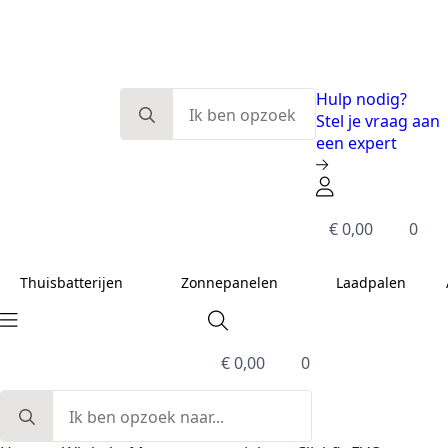
Eerlijk en deskundig advies
Modulaire systemen
Slimme energieoplossingen
De beste kwaliteit
Search
Hulp nodig?
for:
Stel je vraag aan
een expert
€
0,00
0
Thuisbatterijen
Zonnepanelen
Laadpalen
€
0,00
0
Search
for: