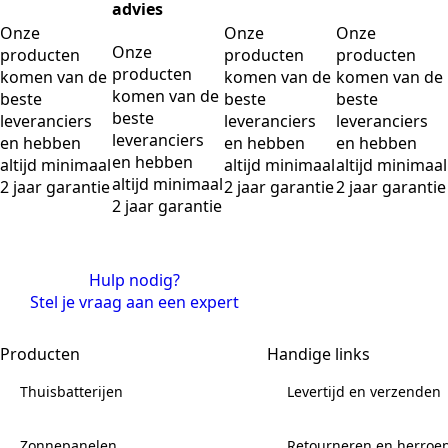
advies
Onze
Onze
Onze
Onze
producten
producten
producten
producten
komen van de
komen van de
komen van de
komen van de
beste
beste
beste
beste
leveranciers
leveranciers
leveranciers
leveranciers
en hebben
en hebben
en hebben
en hebben
altijd minimaal
altijd minimaal
altijd minimaal
altijd minimaal
2 jaar garantie
2 jaar garantie
2 jaar garantie
2 jaar garantie
Hulp nodig?
Stel je vraag aan een expert
Producten
Handige links
Thuisbatterijen
Levertijd en verzenden
Zonnepanelen
Retourneren en herroe