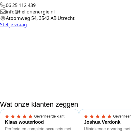
06 25 112 439
info@helionenergie.nl
Atoomweg 54, 3542 AB Utrecht
Stel je vraag
Wat onze klanten zeggen
Geverifieerde klant
Geverifieer
5,0 van 5 sterren
5,0 van 5 sterren
Klaas wouterlood
Joshua Verdonk
Perfecte en complete accu sets met
Uitstekende ervaring met