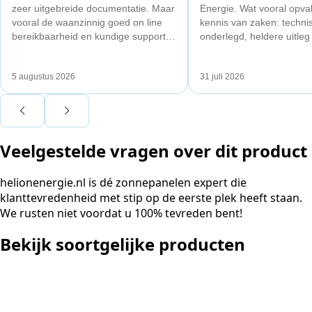
zeer uitgebreide documentatie. Maar
Energie. Wat vooral opval
vooral de waanzinnig goed on line
kennis van zaken: techni
bereikbaarheid en kundige support
onderlegd, heldere uitleg
van Toby Doorn maakte voor mij alle
dat aansloot op onze situa
verschil.
plaats van een standaard
5 augustus 2026
31 juli 2026
Ook de nazorg is uitgebre
Voor ondernemers extra i
wij zaten met een
capaciteitsprobleem. Ee
Veelgestelde vragen over dit product
aansluiting via de netbe
betekende een fors bedra
en hoger vastrecht. Via H
helionenergie.nl is dé zonnepanelen expert die
bereikten we hetzelfde v
klanttevredenheid met stip op de eerste plek heeft staan.
kwart van die kosten, plu
We rusten niet voordat u 100% tevreden bent!
noodstroom voor de hele
en zicht op zelfvoorzieni
Bekijk soortgelijke producten
zonnepanelen. Een aanra
netcongestie.