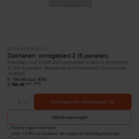
ZS-EVO-DKH-WG2-6
Dakhaken: windgebied 2 (6 panelen)
Dakhaken voor Clickfit EVO pannendak project in windgebied
2, voor 6 panelen. Bestaande uit 24 dakhaken. Productcode:
1008040
€
184,46
excl. BTW
excl. BTW
€
184,46
Dakhaken:
windgebied
Toevoegen Aan Winkelwagen
2
(6
panelen)
Offerte aanvragen
aantal
Ruime eigen voorraad
Voor 12:00 uur besteld, de volgende werkdag bezorgd