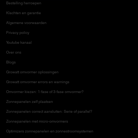
Bestelling herroepen
Klachten en garantie
Algemene voorwaarden
Privacy policy
Youtube kanaal
Over ons
Blogs
Growatt omvormer oplossingen
Growatt omvormer errors en warnings
Omvormer kiezen: 1-fase of 3-fase omvormer?
Zonnepanelen zelf plaatsen
Zonnepanelen correct aansluiten: Serie of parallel?
Zonnepanelen met micro-omvormers
Optimizers zonnepanelen en zonnestroomsystemen