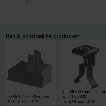
Voor ondernemers extr
wij zaten met een
capaciteitsprobleem.
aansluiting via de ne
betekende een fors be
en hoger vastrecht. Vi
bereikten we hetzelfd
kwart van die kosten, 
Bekijk soortgelijke producten
noodstroom voor de h
en zicht op zelfvoorzi
zonnepanelen. Een aa
netcongestie.
Clickfit EVO moduleklem
Clickfit EVO eindkap grijs
grijs 1008020
€
1,32
excl. BTW
€
2,48
excl. BTW