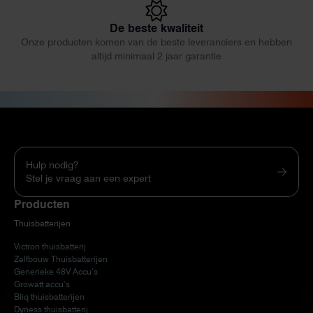
De beste kwaliteit
Onze producten komen van de beste leveranciers en hebben
altijd minimaal 2 jaar garantie
Hulp nodig?
Stel je vraag aan een expert
Producten
Thuisbatterijen
Victron thuisbatterij
Zelfbouw Thuisbatterijen
Generieke 48V Accu’s
Growatt accu’s
Bliq thuisbatterijen
Dyness thuisbatterij