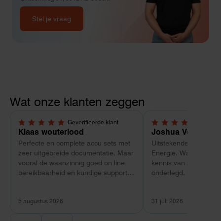
Stel je vraag
Wat onze klanten zeggen
Geverifieerde klant
Geverif
5,0 van 5 sterren
5,0 van 5 sterren
Klaas wouterlood
Joshua Verdonk
Perfecte en complete accu sets met
Uitstekende ervaring 
zeer uitgebreide documentatie. Maar
Energie. Wat vooral op
vooral de waanzinnig goed on line
kennis van zaken: tec
bereikbaarheid en kundige support
onderlegd, heldere uit
van Toby Doorn maakte voor mij alle
dat aansloot op onze s
verschil.
plaats van een standa
5 augustus 2026
31 juli 2026
Ook de nazorg is uitge