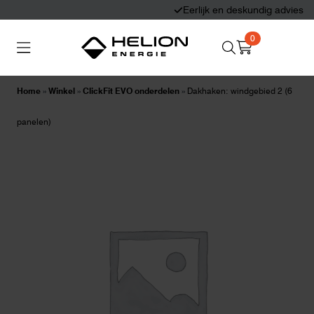
Eerlijk en deskundig advies
0
Search
Thuisbatterijen
Zonnepanelen
for:
Home
»
Winkel
»
ClickFit EVO onderdelen
»
Dakhaken: windgebied 2 (6
Laadpalen
Aansluiten,
panelen)
besturen en meten
Informatie