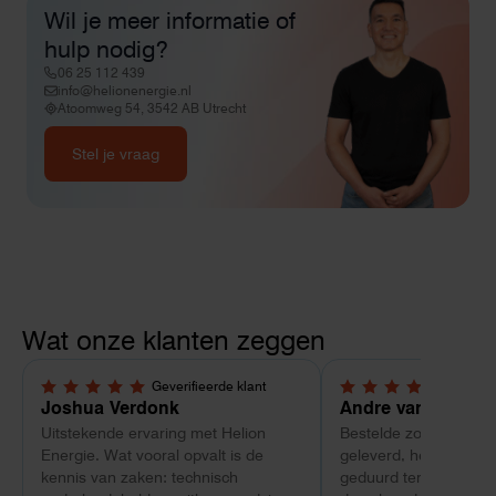
Wil je meer informatie of
hulp nodig?
06 25 112 439
info@helionenergie.nl
Atoomweg 54, 3542 AB Utrecht
Stel je vraag
Wat onze klanten zeggen
Geverifieerde klant
Geverif
5,0 van 5 sterren
4 van 5 sterren
Joshua Verdonk
Andre van Tussen
Uitstekende ervaring met Helion
Bestelde zonnepanele
Energie. Wat vooral opvalt is de
geleverd, heeft wel e
kennis van zaken: technisch
geduurd terwijl bij ee