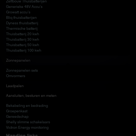
Zelfbouw Thuisbatterijen
Generieke 48V Accu’s
Growatt accu’s
Bliq thuisbatterijen
Dyness thuisbatterij
Thermische batterij
Thuisbatterij 20 kwh
Thuisbatterij 30 kwh
Thuisbatterij 50 kwh
Thuisbatterij 100 kwh
Zonnepanelen
Zonnepanelen sets
Omvormers
Laadpalen
Aansluiten, besturen en meten
Bekabeling en bedrading
Groepenkast
Gereedschap
Shelly slimme schakelaars
Victron Energy monitoring
Handige links