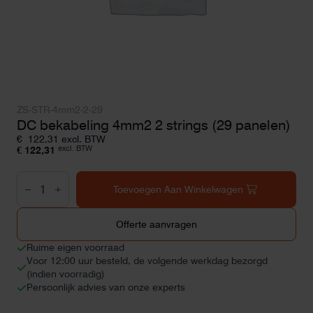
ZS-STR-4mm2-2-29
DC bekabeling 4mm2 2 strings (29 panelen)
€
122,31
excl. BTW
excl. BTW
€
122,31
DC
bekabeling
Toevoegen Aan Winkelwagen
4mm2
2
strings
Offerte aanvragen
(29
panelen)
Ruime eigen voorraad
aantal
Voor 12:00 uur besteld, de volgende werkdag bezorgd
(indien voorradig)
Persoonlijk advies van onze experts