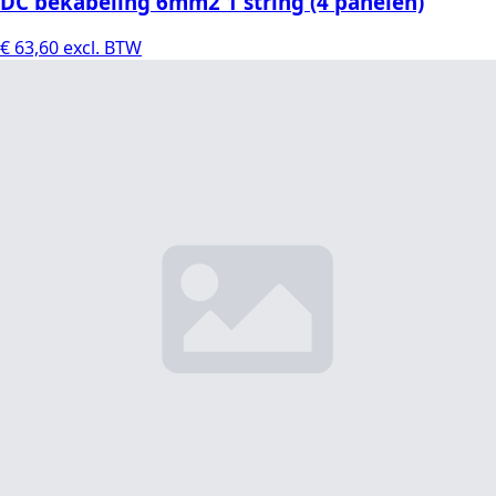
DC bekabeling 6mm2 1 string (4 panelen)
€
63,60
excl. BTW