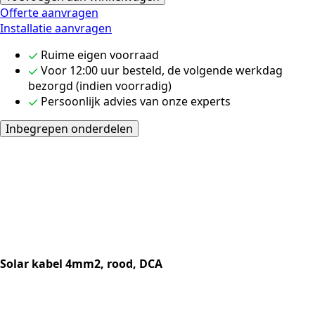
4mm2
Offerte aanvragen
2
Installatie aanvragen
strings
Ruime eigen voorraad
(36
Voor 12:00 uur besteld, de volgende werkdag
panelen)
bezorgd (indien voorradig)
aantal
Persoonlijk advies van onze experts
Inbegrepen onderdelen
Solar kabel 4mm2, rood, DCA