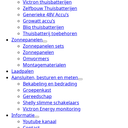
Victron thuisbatterijen
Zelfbouw Thuisbatterijen
Generieke 48V Accu’s
Growatt accu’s
Bliq thuisbatterijen
Thuisbatterij toebehoren
Zonnepanelen
Zonnepanelen sets
Zonnepanelen
Omvormers
Montagematerialen
Laadpalen
Aansluiten, besturen en meten
Bekabeling en bedrading
Groepenkast
Gereedschap
Shelly slimme schakelaars
Victron Energy monitoring
Informatie
Youtube kanaal
Contact