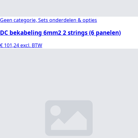
Geen categorie, Sets onderdelen & opties
DC bekabeling 6mm2 2 strings (6 panelen)
€
101,24
excl. BTW