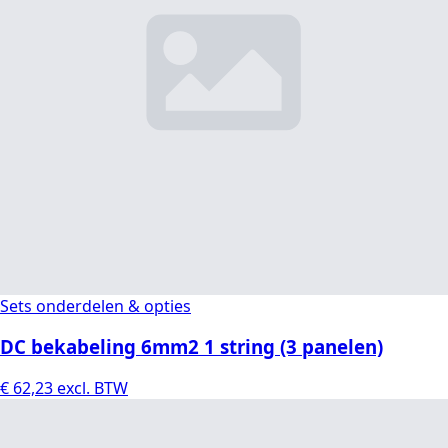
Sets onderdelen & opties
DC bekabeling 6mm2 1 string (3 panelen)
€
62,23
excl. BTW