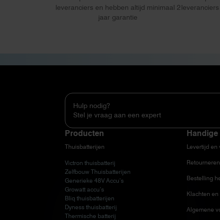
leveranciers en hebben altijd minimaal 2
leveranciers
jaar garantie
Hulp nodig?
Stel je vraag aan een expert
Producten
Handige 
Thuisbatterijen
Levertijd en
Retourneren
Victron thuisbatterij
Zelfbouw Thuisbatterijen
Bestelling h
Generieke 48V Accu’s
Growatt accu’s
Klachten en 
Bliq thuisbatterijen
Dyness thuisbatterij
Algemene v
Thermische batterij