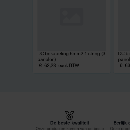
DC bekabeling 6mm2 1 string (3
DC be
panelen)
panel
€
62,23
excl. BTW
€
63
De beste kwaliteit
Eerlijk
Onze producten komen van de beste
Onze prod