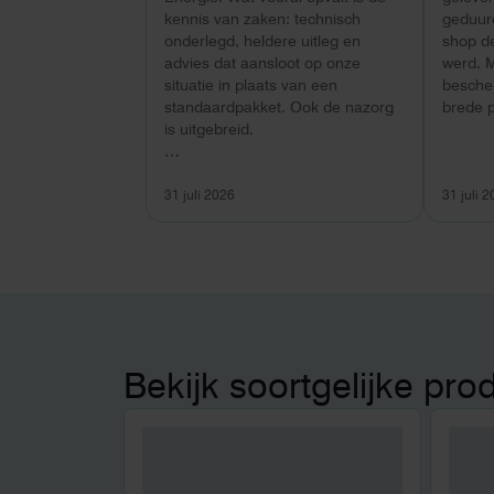
kennis van zaken: technisch
geduurd
onderlegd, heldere uitleg en
shop d
advies dat aansloot op onze
werd. 
situatie in plaats van een
besche
standaardpakket. Ook de nazorg
brede p
is uitgebreid.
Voor ondernemers extra
interessant: wij zaten met een
31 juli 2026
31 juli 
capaciteitsprobleem. Een
zwaardere aansluiting via de
netbeheerder betekende een fors
bedrag, wachttijd en hoger
vastrecht. Via Helion bereikten we
hetzelfde voor een kwart van die
kosten, plus noodstroom voor de
hele camping en zicht op
Bekijk soortgelijke pro
zelfvoorziening met
zonnepanelen. Een aanrader bij
netcongestie.