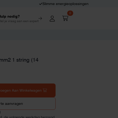
Slimme energieoplossingen
0
Hulp nodig?
tel je vraag aan een expert
mm2 1 string (14
voegen Aan Winkelwagen
rte aanvragen
d
ld, de volgende werkdag bezorgd