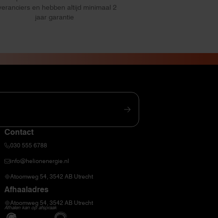
veranciers en hebben altijd minimaal 2
jaar garantie
Contact
030 555 6788
info@helionenergie.nl
Atoomweg 54, 3542 AB Utrecht
Afhaaladres
Atoomweg 54, 3542 AB Utrecht
Afhalen kan op afspraak