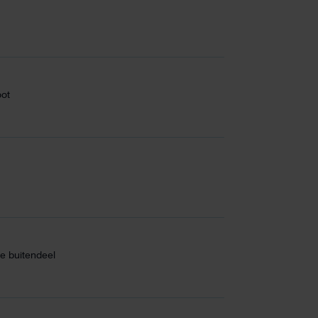
oot
e buitendeel