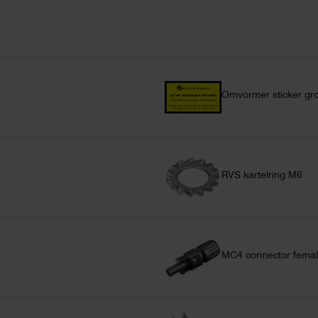
Omvormer sticker gr
RVS kartelring M6
MC4 connector femal