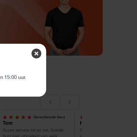
ten
 15:00 uur.
Geverifieerde klant
Geverifieerde kl
5,0 van 5 sterren
4 van 5 sterren
Tom
Hans Kollenbrander
Super service tot zo ver. Goede
Snelle levering en goede snel
hulp met uitzoeken van welk
respons bij installatie.