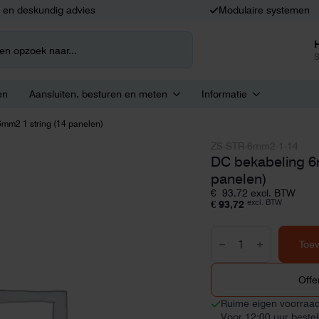
k en deskundig advies
Modulaire systemen
S
en
Aansluiten, besturen en meten
Informatie
mm2 1 string (14 panelen)
ZS-STR-6mm2-1-14
DC bekabeling 6
panelen)
€
93,72
excl. BTW
excl. BTW
€
93,72
DC
bekabeling
Toe
6mm2
1
string
Offe
(14
panelen)
Ruime eigen voorraa
aantal
Voor 12:00 uur beste