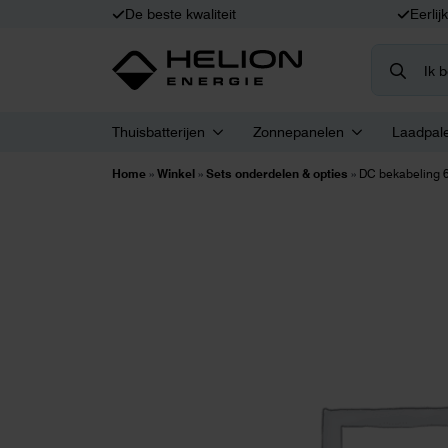
De beste kwaliteit
Eerlij
Search
for:
Thuisbatterijen
Zonnepanelen
Laadpal
Home
»
Winkel
»
Sets onderdelen & opties
»
DC bekabeling 6