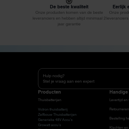
De beste kwaliteit
Eerlijk
Onze producten komen van de beste
Onze prod
leveranciers en hebben altijd minimaal 2
leveranciers
jaar garantie
Hulp nodig?
Stel je vraag aan een expert
Producten
Handige 
Thuisbatterijen
Levertijd en
Retourneren
Victron thuisbatterij
Zelfbouw Thuisbatterijen
Bestelling h
Generieke 48V Accu’s
Growatt accu’s
Klachten en 