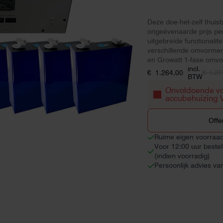
Deze doe-het-zelf thuisb
ongeëvenaarde prijs pe
uitgebreide functionalit
verschillende omvormer
en Growatt 1-fase omvo
incl.
€
1.264,00
€
1.27
Oorspronkelijke
Huidige
BTW
prijs
prijs
Onvoldoende vo
was:
is:
accubehuizing 
€ 1.274,00.
€ 1.264,00.
Offe
Ruime eigen voorraa
Voor 12:00 uur beste
(indien voorradig)
Persoonlijk advies va