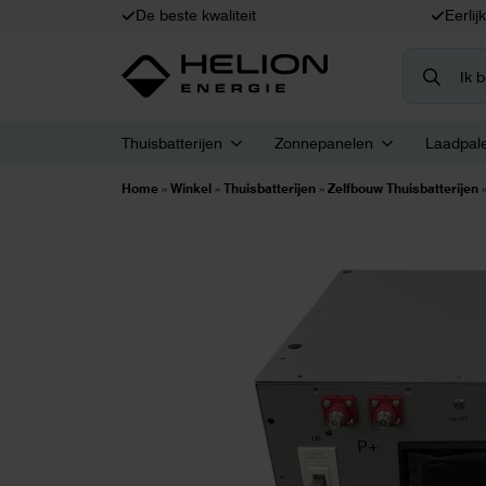
De beste kwaliteit
Eerlij
Search
for:
Thuisbatterijen
Zonnepanelen
Laadpal
Home
»
Winkel
»
Thuisbatterijen
»
Zelfbouw Thuisbatterijen