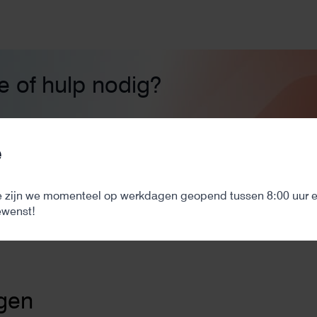
ie of hulp nodig?
n
Zonnepanelen
e
Aansluiten, besturen en me
 zijn we momenteel op werkdagen geopend tussen 8:00 uur en
ewenst!
gen