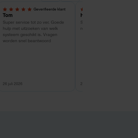
Geverifieerde klant
Geverifieerde kl
5,0 van 5 sterren
4 van 5 sterren
Tom
Hans Kollenbrander
Super service tot zo ver. Goede
Snelle levering en goede snel
hulp met uitzoeken van welk
respons bij installatie.
systeem geschikt is. Vragen
worden snel beantwoord
26 juli 2026
26 juli 2026