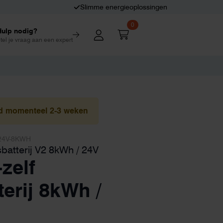
Slimme energieoplossingen
0
Hulp nodig?
tel je vraag aan een expert
ijd momenteel 2-3 weken
24V-8KWH
sbatterij V2 8kWh / 24V
zelf
terij 8kWh /