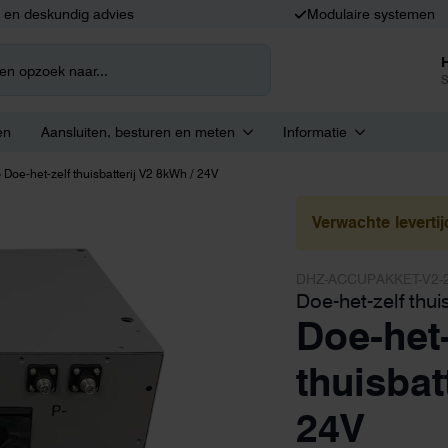
k en deskundig advies
Modulaire systemen
S
en
Aansluiten, besturen en meten
Informatie
»
Doe-het-zelf thuisbatterij V2 8kWh / 24V
Verwachte levert
DHZ-ACCUPAKKET-V2-
Doe-het-zelf thui
Doe-het-
thuisbat
24V