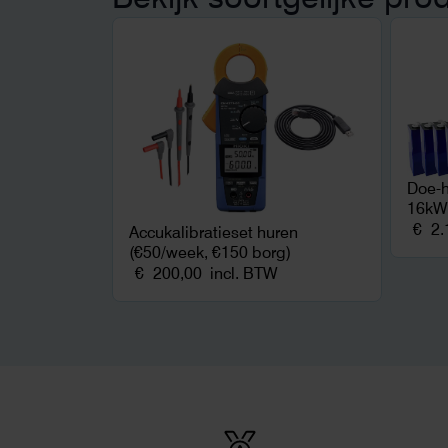
zelfvoorziening met
zonnepanelen. Een aanrader bij
netcongestie.
Doe-h
16kWh
€
2.
Accukalibratieset huren
(€50/week, €150 borg)
€
200,00
incl. BTW