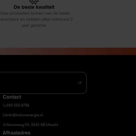
De beste kwaliteit
Onze producten komen van de beste
veranciers en hebben altijd minimaal 2
jaar garantie
Contact
030 555 6788
info@helionenergie.nl
Atoomweg 54, 3542 AB Utrecht
Afhaaladres