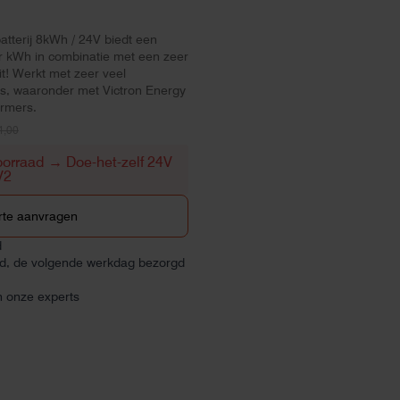
atterij 8kWh / 24V biedt een
r kWh in combinatie met een zeer
eit! Werkt met zeer veel
s, waaronder met Victron Energy
rmers.
4,00
orraad → Doe-het-zelf 24V
V2
rte aanvragen
d
ld, de volgende werkdag bezorgd
n onze experts