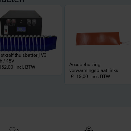
et-zelf thuisbatterij V3
 / 48V
Accubehuizing
152,00
incl. BTW
verwarmingsplaat links
€
19,00
incl. BTW