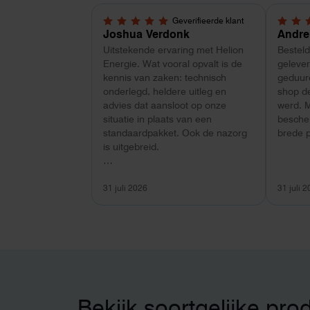
Geverifieerde klant
5,0 van 5 sterren
4 van 
Joshua Verdonk
Andre
Uitstekende ervaring met Helion
Bestel
Energie. Wat vooral opvalt is de
gelever
kennis van zaken: technisch
geduurd
onderlegd, heldere uitleg en
shop d
advies dat aansloot op onze
werd. 
situatie in plaats van een
besche
standaardpakket. Ook de nazorg
brede p
is uitgebreid.
Voor ondernemers extra
interessant: wij zaten met een
31 juli 2026
31 juli 
capaciteitsprobleem. Een
zwaardere aansluiting via de
netbeheerder betekende een fors
bedrag, wachttijd en hoger
vastrecht. Via Helion bereikten we
hetzelfde voor een kwart van die
kosten, plus noodstroom voor de
hele camping en zicht op
Bekijk soortgelijke pro