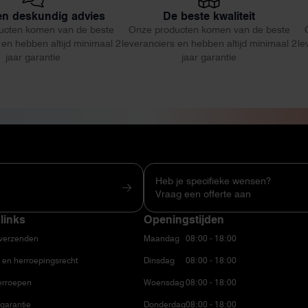
 en deskundig advies
De beste kwaliteit
ucten komen van de beste
Onze producten komen van de beste
 en hebben altijd minimaal 2
leveranciers en hebben altijd minimaal 2
le
jaar garantie
jaar garantie
Heb je specifieke wensen?
Vraag een offerte aan
links
Openingstijden
 verzenden
Maandag
08:00 - 18:00
 en herroepingsrecht
Dinsdag
08:00 - 18:00
erroepen
Woensdag
08:00 - 18:00
garantie
Donderdag
08:00 - 18:00