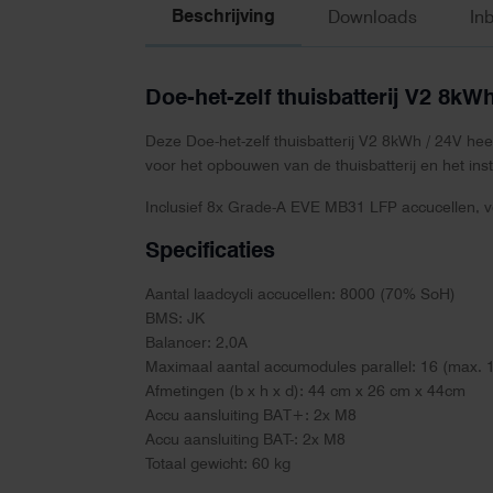
Beschrijving
Downloads
In
Doe-het-zelf thuisbatterij V2 8kW
Deze Doe-het-zelf thuisbatterij V2 8kWh / 24V hee
voor het opbouwen van de thuisbatterij en het inst
Inclusief 8x Grade-A EVE MB31 LFP accucellen, vo
Specificaties
Aantal laadcycli accucellen: 8000 (70% SoH)
BMS: JK
Balancer: 2,0A
Maximaal aantal accumodules parallel: 16 (max.
Afmetingen (b x h x d): 44 cm x 26 cm x 44cm
Accu aansluiting BAT+: 2x M8
Accu aansluiting BAT-: 2x M8
Totaal gewicht: 60 kg