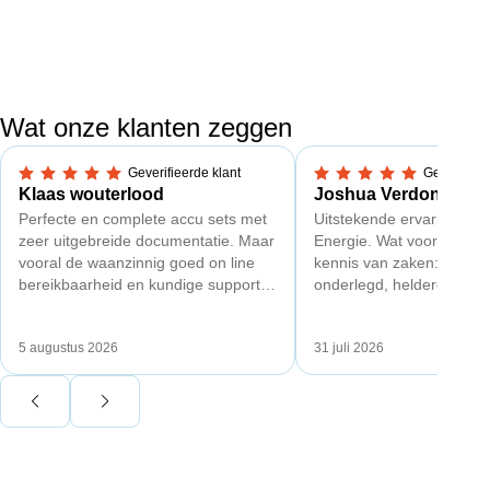
Wat onze klanten zeggen
Geverifieerde klant
Geverifieer
5,0 van 5 sterren
5,0 van 5 sterren
Klaas wouterlood
Joshua Verdonk
Perfecte en complete accu sets met
Uitstekende ervaring met
zeer uitgebreide documentatie. Maar
Energie. Wat vooral opval
vooral de waanzinnig goed on line
kennis van zaken: techni
bereikbaarheid en kundige support
onderlegd, heldere uitleg
van Toby Doorn maakte voor mij alle
dat aansloot op onze situa
verschil.
plaats van een standaard
5 augustus 2026
31 juli 2026
Ook de nazorg is uitgebre
Voor ondernemers extra i
wij zaten met een
capaciteitsprobleem. Ee
aansluiting via de netbe
betekende een fors bedra