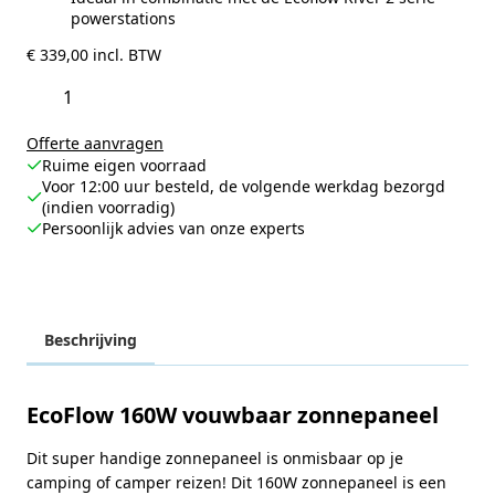
powerstations
€
339,00
incl. BTW
EcoFlow
160W
Toevoegen Aan Winkelwagen
opvouwbaar
zonnepaneel
aantal
Offerte aanvragen
Ruime eigen voorraad
Voor 12:00 uur besteld, de volgende werkdag bezorgd
(indien voorradig)
Persoonlijk advies van onze experts
Beschrijving
EcoFlow 160W vouwbaar zonnepaneel
Dit super handige zonnepaneel is onmisbaar op je
camping of camper reizen! Dit 160W zonnepaneel is een