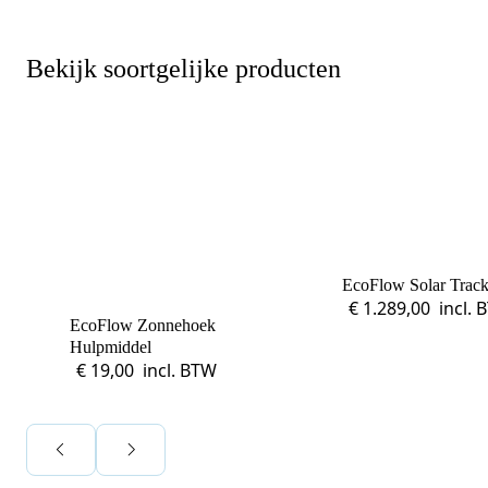
en hoger vastrecht. Via H
bereikten we hetzelfde v
kwart van die kosten, plu
Bekijk soortgelijke producten
noodstroom voor de hele
en zicht op zelfvoorzieni
zonnepanelen. Een aanra
netcongestie.
EcoFlow Solar Track
Thuisbatterijen
Zonnepanelen
€
1.289,00
incl.
EcoFlow Zonnehoek
Hulpmiddel
Laadpalen
Aansluiten,
€
19,00
incl. BTW
besturen en
meten
Informatie