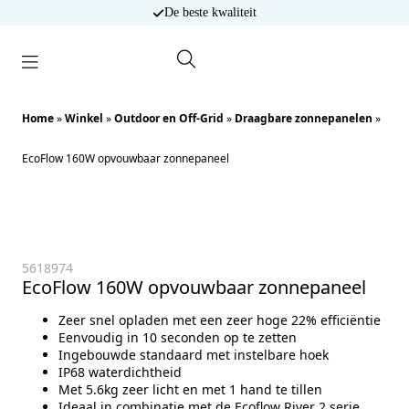
De beste kwaliteit
0
Search
for:
Home
»
Winkel
»
Outdoor en Off-Grid
»
Draagbare zonnepanelen
»
EcoFlow 160W opvouwbaar zonnepaneel
5618974
EcoFlow 160W opvouwbaar zonnepaneel
Zeer snel opladen met een zeer hoge 22% efficiëntie
Eenvoudig in 10 seconden op te zetten
Ingebouwde standaard met instelbare hoek
IP68 waterdichtheid
Met 5.6kg zeer licht en met 1 hand te tillen
Ideaal in combinatie met de Ecoflow River 2 serie