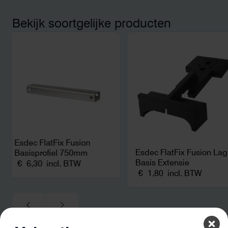
bereikten we hetzelfd
kwart van die kosten, 
Bekijk soortgelijke producten
noodstroom voor de h
en zicht op zelfvoorzi
zonnepanelen. Een aa
netcongestie.
Esdec FlatFix Fusion
Esdec FlatFix Fusion La
Basisprofiel 750mm
Basis Extensie
€
6,30
incl. BTW
€
1,80
incl. BTW