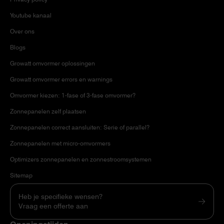
Youtube kanaal
Over ons
Blogs
Growatt omvormer oplossingen
Growatt omvormer errors en warnings
Omvormer kiezen: 1-fase of 3-fase omvormer?
Zonnepanelen zelf plaatsen
Zonnepanelen correct aansluiten: Serie of parallel?
Zonnepanelen met micro-omvormers
Optimizers zonnepanelen en zonnestroomsystemen
Sitemap
Heb je specifieke wensen?
Vraag een offerte aan