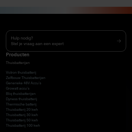
Hulp nodig?
Stel je vraag aan een expert
Producten
Thuisbatterijen
Victron thuisbatterij
Zelfbouw Thuisbatterijen
Generieke 48V Accu’s
Growatt accu’s
Bliq thuisbatterijen
Dyness thuisbatterij
Thermische batterij
Thuisbatterij 20 kwh
Thuisbatterij 30 kwh
Thuisbatterij 50 kwh
Thuisbatterij 100 kwh