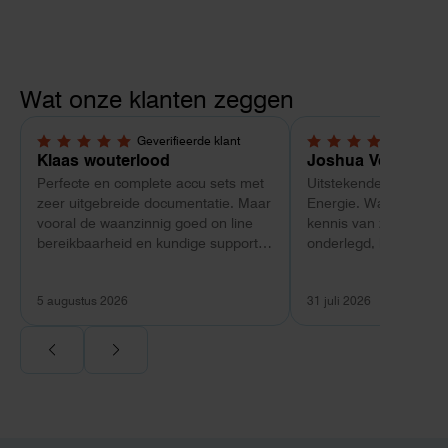
Wat onze klanten zeggen
Geverifieerde klant
Geverif
5,0 van 5 sterren
5,0 van 5 sterren
Klaas wouterlood
Joshua Verdonk
Perfecte en complete accu sets met
Uitstekende ervaring 
zeer uitgebreide documentatie. Maar
Energie. Wat vooral op
vooral de waanzinnig goed on line
kennis van zaken: tec
bereikbaarheid en kundige support
onderlegd, heldere uit
van Toby Doorn maakte voor mij alle
dat aansloot op onze s
verschil.
plaats van een standa
5 augustus 2026
31 juli 2026
Ook de nazorg is uitge
Voor ondernemers extr
wij zaten met een
capaciteitsprobleem.
aansluiting via de ne
betekende een fors be
en hoger vastrecht. Vi