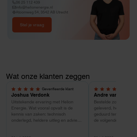
06 25 112 439
info@helionenergie.nl
Atoomweg 54, 3542 AB Utrecht
Stel je vraag
Wat onze klanten zeggen
Geverifieerde klant
Geverif
5,0 van 5 sterren
4 van 5 sterren
Joshua Verdonk
Andre van Tussen
Uitstekende ervaring met Helion
Bestelde zonnepanele
Energie. Wat vooral opvalt is de
geleverd, heeft wel e
kennis van zaken: technisch
geduurd terwijl bij ee
onderlegd, heldere uitleg en advies
de volgende dag al ge
dat aansloot op onze situatie in
Maar verder top en 
plaats van een standaardpakket.
liggend verpakt op bre