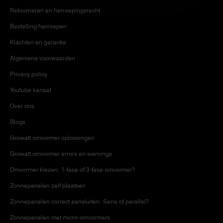
Retourneren en herroepingsrecht
Bestelling herroepen
Klachten en garantie
Algemene voorwaarden
Privacy policy
Youtube kanaal
Over ons
Blogs
Growatt omvormer oplossingen
Growatt omvormer errors en warnings
Omvormer kiezen: 1-fase of 3-fase omvormer?
Zonnepanelen zelf plaatsen
Zonnepanelen correct aansluiten: Serie of parallel?
Zonnepanelen met micro-omvormers