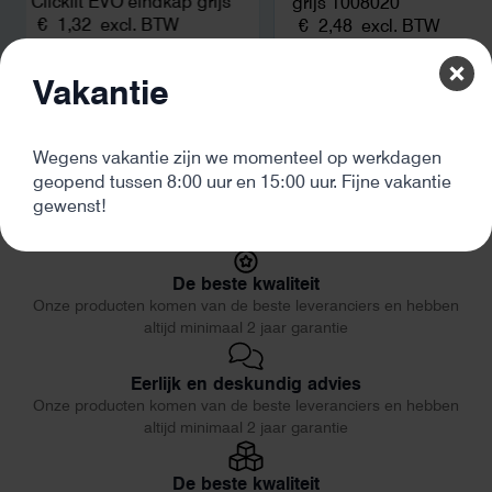
Clickfit EVO eindkap grijs
grijs 1008020
€
1,32
excl. BTW
€
2,48
excl. BTW
Vakantie
Wegens vakantie zijn we momenteel op werkdagen
geopend tussen 8:00 uur en 15:00 uur. Fijne vakantie
gewenst!
De beste kwaliteit
Onze producten komen van de beste leveranciers en hebben
altijd minimaal 2 jaar garantie
Eerlijk en deskundig advies
Onze producten komen van de beste leveranciers en hebben
altijd minimaal 2 jaar garantie
De beste kwaliteit