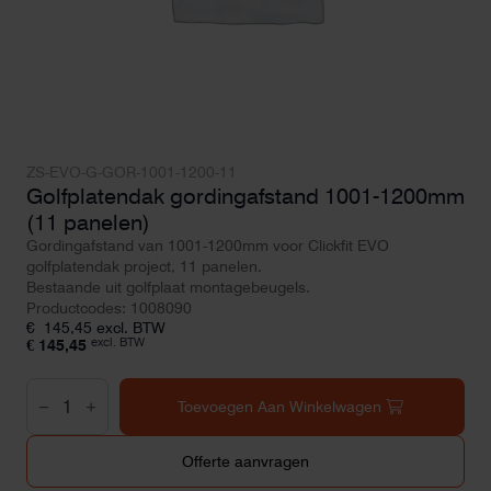
ZS-EVO-G-GOR-1001-1200-11
Golfplatendak gordingafstand 1001-1200mm
(11 panelen)
Gordingafstand van 1001-1200mm voor Clickfit EVO
golfplatendak project, 11 panelen.
Bestaande uit golfplaat montagebeugels.
Productcodes: 1008090
€
145,45
excl. BTW
excl. BTW
€
145,45
Golfplatendak
gordingafstand
Toevoegen Aan Winkelwagen
1001-
1200mm
(11
Offerte aanvragen
panelen)
aantal