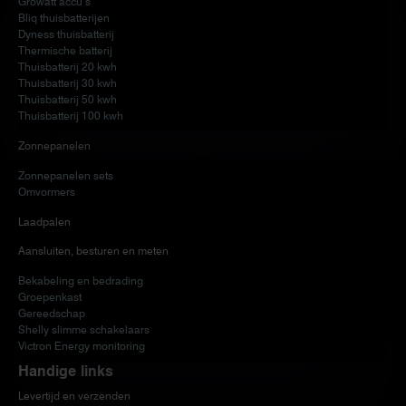
Growatt accu’s
Bliq thuisbatterijen
Dyness thuisbatterij
Thermische batterij
Thuisbatterij 20 kwh
Thuisbatterij 30 kwh
Thuisbatterij 50 kwh
Thuisbatterij 100 kwh
Zonnepanelen
Zonnepanelen sets
Omvormers
Laadpalen
Aansluiten, besturen en meten
Bekabeling en bedrading
Groepenkast
Gereedschap
Shelly slimme schakelaars
Victron Energy monitoring
Handige links
Levertijd en verzenden