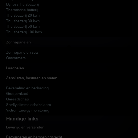
Dyness thuisbatterij
Thermische batterij
Thuisbatterij 20 kwh
Thuisbatterij 30 kwh
Thuisbatterij 50 kwh
Thuisbatterij 100 kwh
Zonnepanelen
Zonnepanelen sets
Omvormers
Laadpalen
Aansluiten, besturen en meten
Bekabeling en bedrading
Groepenkast
Gereedschap
Shelly slimme schakelaars
Victron Energy monitoring
Handige links
Levertijd en verzenden
Retourneren en herroepingsrecht