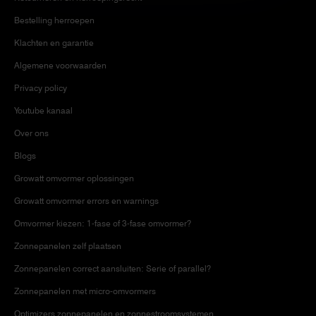
Bestelling herroepen
Klachten en garantie
Algemene voorwaarden
Privacy policy
Youtube kanaal
Over ons
Blogs
Growatt omvormer oplossingen
Growatt omvormer errors en warnings
Omvormer kiezen: 1-fase of 3-fase omvormer?
Zonnepanelen zelf plaatsen
Zonnepanelen correct aansluiten: Serie of parallel?
Zonnepanelen met micro-omvormers
Optimizers zonnepanelen en zonnestroomsystemen