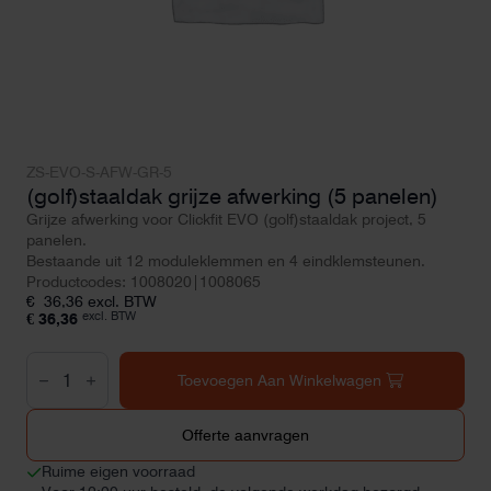
ZS-EVO-S-AFW-GR-5
(golf)staaldak grijze afwerking (5 panelen)
Grijze afwerking voor Clickfit EVO (golf)staaldak project, 5
panelen.
Bestaande uit 12 moduleklemmen en 4 eindklemsteunen.
Productcodes: 1008020|1008065
€
36,36
excl. BTW
excl. BTW
€
36,36
(golf)staaldak
grijze
Toevoegen Aan Winkelwagen
afwerking
(5
panelen)
Offerte aanvragen
aantal
Ruime eigen voorraad