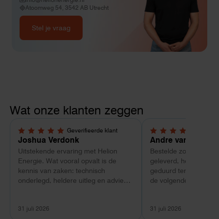
Atoomweg 54, 3542 AB Utrecht
Stel je vraag
Wat onze klanten zeggen
Geverifieerde klant
Geverif
5,0 van 5 sterren
4 van 5 sterren
Joshua Verdonk
Andre van Tussen
Uitstekende ervaring met Helion
Bestelde zonnepanele
Energie. Wat vooral opvalt is de
geleverd, heeft wel e
kennis van zaken: technisch
geduurd terwijl bij ee
onderlegd, heldere uitleg en advies
de volgende dag al ge
dat aansloot op onze situatie in
Maar verder top en 
plaats van een standaardpakket.
liggend verpakt op bre
31 juli 2026
31 juli 2026
Ook de nazorg is uitgebreid.