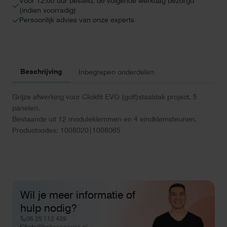
Voor 12:00 uur besteld, de volgende werkdag bezorgd
(indien voorradig)
Persoonlijk advies van onze experts
Beschrijving
Inbegrepen onderdelen
Grijze afwerking voor Clickfit EVO (golf)staaldak project, 5
panelen.
Bestaande uit 12 moduleklemmen en 4 eindklemsteunen.
Productcodes: 1008020|1008065
Wil je meer informatie of
hulp nodig?
06 25 112 439
info@helionenergie.nl