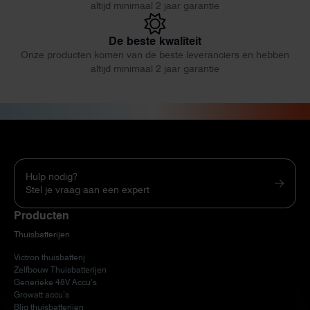
altijd minimaal 2 jaar garantie
De beste kwaliteit
Onze producten komen van de beste leveranciers en hebben
altijd minimaal 2 jaar garantie
Hulp nodig?
Stel je vraag aan een expert
Producten
Thuisbatterijen
Victron thuisbatterij
Zelfbouw Thuisbatterijen
Generieke 48V Accu’s
Growatt accu’s
Bliq thuisbatterijen