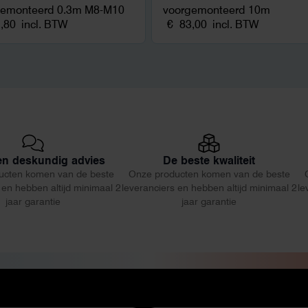
gemonteerd 0.3m M8-M10
voorgemonteerd 10m
,80
incl. BTW
€
83,00
incl. BTW
 en deskundig advies
De beste kwaliteit
ucten komen van de beste
Onze producten komen van de beste
 en hebben altijd minimaal 2
leveranciers en hebben altijd minimaal 2
le
jaar garantie
jaar garantie