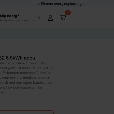
Slimme energieoplossingen
0
Hulp nodig?
tel je vraag aan een expert
32 6.5kWh accu
 kWh accu Deze Growatt GBLI
ordt gebruikt met SPH en SPF 1-
. Er kunnen maximaal 2 accu’s
t, voor een maximale capaciteit
wordt met een eigen kabelset op
. Flexibele capaciteit van
pact […]