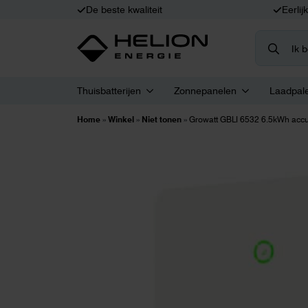
De beste kwaliteit
Eerlij
Search
for:
Thuisbatterijen
Zonnepanelen
Laadpal
Home
»
Winkel
»
Niet tonen
»
Growatt GBLI 6532 6.5kWh acc