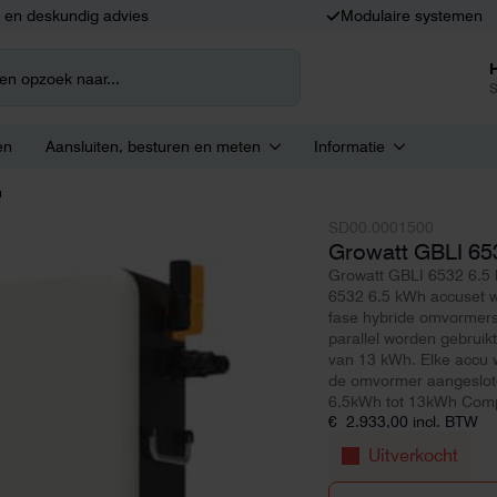
k en deskundig advies
Modulaire systemen
S
en
Aansluiten, besturen en meten
Informatie
u
SD00.0001500
Growatt GBLI 65
Growatt GBLI 6532 6.5
6532 6.5 kWh accuset w
fase hybride omvormers
parallel worden gebruik
van 13 kWh. Elke accu 
de omvormer aangesloten
6,5kWh tot 13kWh Com
€
2.933,00
incl. BTW
Uitverkocht