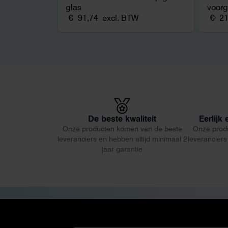
glas
voor
€
91,74
excl. BTW
€
21
De beste kwaliteit
Eerlijk
Onze producten komen van de beste
Onze prod
leveranciers en hebben altijd minimaal 2
leveranciers
jaar garantie