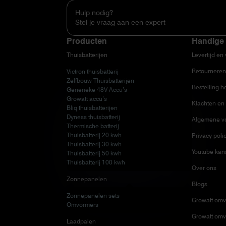
Hulp nodig?
Stel je vraag aan een expert
Producten
Handige 
Thuisbatterijen
Levertijd en
Retourneren
Victron thuisbatterij
Zelfbouw Thuisbatterijen
Bestelling h
Generieke 48V Accu’s
Growatt accu’s
Klachten en 
Bliq thuisbatterijen
Dyness thuisbatterij
Algemene v
Thermische batterij
Thuisbatterij 20 kwh
Privacy poli
Thuisbatterij 30 kwh
Youtube kan
Thuisbatterij 50 kwh
Thuisbatterij 100 kwh
Over ons
Zonnepanelen
Blogs
Zonnepanelen sets
Growatt omv
Omvormers
Growatt omv
Laadpalen