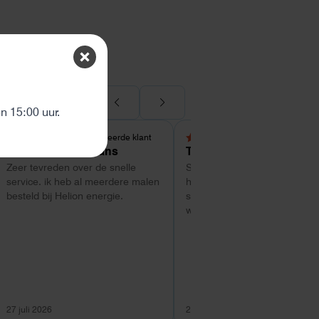
ten
 15:00 uur.
Geverifieerde klant
Geverifieerde kl
5,0 van 5 sterren
5,0 van 5 sterren
Patrick Timmermans
Tom
Zeer tevreden over de snelle
Super service tot zo ver. Goe
service. ik heb al meerdere malen
hulp met uitzoeken van welk
besteld bij Helion energie.
systeem geschikt is. Vragen
worden snel beantwoord
27 juli 2026
26 juli 2026