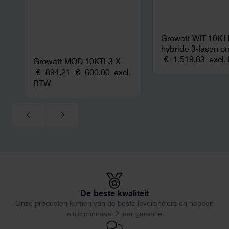
Growatt WIT 10K-
hybride 3-fasen 
€
1.519,83
excl
Growatt MOD 10KTL3-X
Oorspronkelijke
Huidige
€
894,21
€
600,00
excl.
prijs
prijs
BTW
was:
is:
€ 894,21.
€ 600,00.
De beste kwaliteit
Onze producten komen van de beste leveranciers en hebben
altijd minimaal 2 jaar garantie