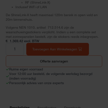
RF (ShineLink-X)
Inclusief WiFi of LAN
De ShineLink-X heeft maximaal 120m bereik in open veld en
20m binnenshuis.
Volgens NEN 1010, artikel 712.514.6 zijn de
waarschuwingsstickers verplicht. Indien u een complete set
met zonnepanelen bestelt, zijn de stickers reeds inbegrepen.
€
1.369,42
excl. BTW
Growatt
Hybride
Toevoegen Aan Winkelwagen
SPA
10000TL3-
BH-
Offerte aanvragen
UP
omvormer
Ruime eigen voorraad
aantal
Voor 12:00 uur besteld, de volgende werkdag bezorgd
(indien voorradig)
Persoonlijk advies van onze experts
Beschrijving
Specificaties
Downloads