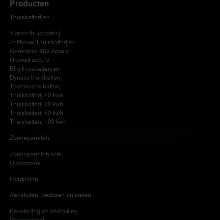
Producten
Thuisbatterijen
Victron thuisbatterij
Zelfbouw Thuisbatterijen
Generieke 48V Accu’s
Growatt accu’s
Bliq thuisbatterijen
Dyness thuisbatterij
Thermische batterij
Thuisbatterij 20 kwh
Thuisbatterij 30 kwh
Thuisbatterij 50 kwh
Thuisbatterij 100 kwh
Zonnepanelen
Zonnepanelen sets
Omvormers
Laadpalen
Aansluiten, besturen en meten
Bekabeling en bedrading
Groepenkast