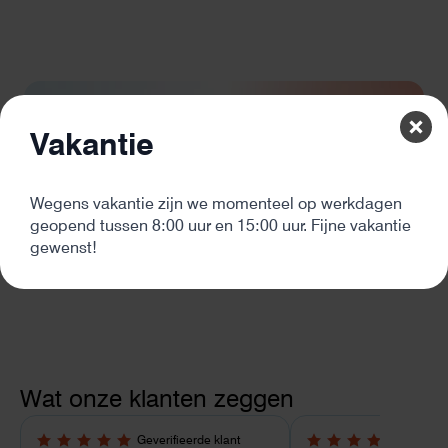
Wil je meer informatie of
hulp nodig?
Vakantie
06 25 112 439
info@helionenergie.nl
Atoomweg 54, 3542 AB Utrecht
Wegens vakantie zijn we momenteel op werkdagen
geopend tussen 8:00 uur en 15:00 uur. Fijne vakantie
Stel je vraag
gewenst!
Wat onze klanten zeggen
Geverifieerde klant
Geverif