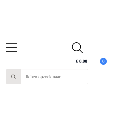
€
0,00
0
Search
for: