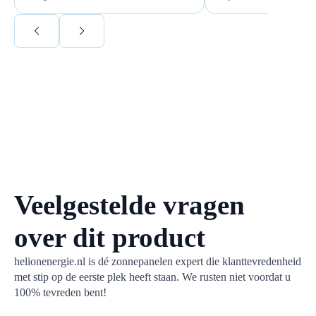
Voor ondernemers extr
wij zaten met een
capaciteitsprobleem.
aansluiting via de ne
betekende een fors be
en hoger vastrecht. Vi
bereikten we hetzelfd
kwart van die kosten, 
noodstroom voor de h
en zicht op zelfvoorzi
zonnepanelen. Een aa
netcongestie.
Veelgestelde vragen
over dit product
helionenergie.nl is dé zonnepanelen expert die klanttevredenheid
met stip op de eerste plek heeft staan. We rusten niet voordat u
100% tevreden bent!