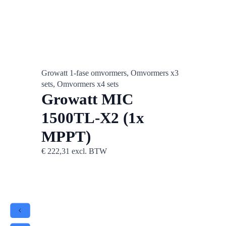
Growatt 1-fase omvormers, Omvormers x3
Growa
sets, Omvormers x4 sets
sets, 
Growatt MIC
sets, 
sets, 
1500TL-X2 (1x
Gr
MPPT)
30
€
222,31
excl. BTW
MP
€
344,