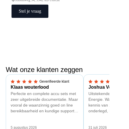
Stel je vraag
Wat onze klanten zeggen
Geverifieerde klant
Geverif
5,0 van 5 sterren
5,0 van 5 sterren
Klaas wouterlood
Joshua Verdonk
Perfecte en complete accu sets met
Uitstekende ervaring 
zeer uitgebreide documentatie. Maar
Energie. Wat vooral op
vooral de waanzinnig goed on line
kennis van zaken: tec
bereikbaarheid en kundige support
onderlegd, heldere uit
van Toby Doorn maakte voor mij alle
dat aansloot op onze s
verschil.
plaats van een standa
5 augustus 2026
31 juli 2026
Ook de nazorg is uitge