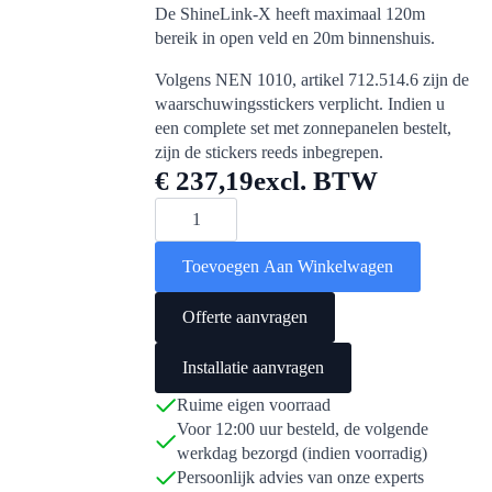
De ShineLink-X heeft maximaal 120m
bereik in open veld en 20m binnenshuis.
Volgens NEN 1010, artikel 712.514.6 zijn de
waarschuwingsstickers verplicht. Indien u
een complete set met zonnepanelen bestelt,
zijn de stickers reeds inbegrepen.
€
237,19
excl. BTW
Growatt
MIC
2000TL-
X2
Toevoegen Aan Winkelwagen
(1x
MPPT)
aantal
Offerte aanvragen
Installatie aanvragen
Ruime eigen voorraad
Voor 12:00 uur besteld, de volgende
werkdag bezorgd (indien voorradig)
Persoonlijk advies van onze experts