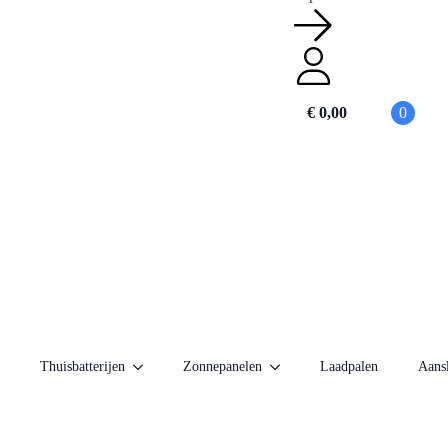
€
0,00
0
Thuisbatterijen
Zonnepanelen
Laadpalen
Aansl