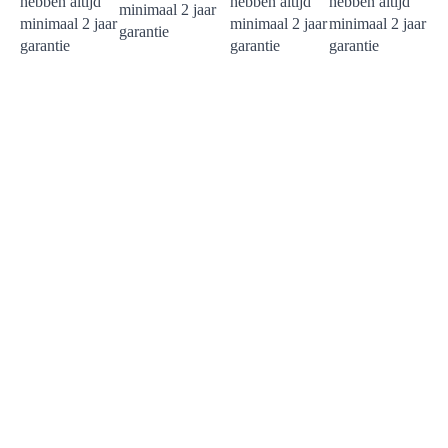
hebben altijd
hebben altijd
hebben altijd
minimaal 2 jaar
minimaal 2 jaar
minimaal 2 jaar
minimaal 2 jaar
garantie
garantie
garantie
garantie