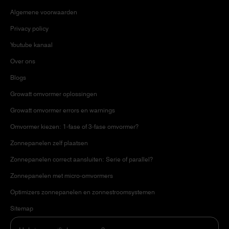
Algemene voorwaarden
Privacy policy
Youtube kanaal
Over ons
Blogs
Growatt omvormer oplossingen
Growatt omvormer errors en warnings
Omvormer kiezen: 1-fase of 3-fase omvormer?
Zonnepanelen zelf plaatsen
Zonnepanelen correct aansluiten: Serie of parallel?
Zonnepanelen met micro-omvormers
Optimizers zonnepanelen en zonnestroomsystemen
Sitemap