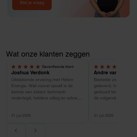
Stel je vraag
Wat onze klanten zeggen
Geverifieerde klant
Geverif
5,0 van 5 sterren
4 van 5 sterren
Joshua Verdonk
Andre van Tussen
Uitstekende ervaring met Helion
Bestelde zonnepanele
Energie. Wat vooral opvalt is de
geleverd, heeft wel e
kennis van zaken: technisch
geduurd terwijl bij ee
onderlegd, heldere uitleg en advies
de volgende dag al ge
dat aansloot op onze situatie in
Maar verder top en 
plaats van een standaardpakket.
liggend verpakt op bre
31 juli 2026
31 juli 2026
Ook de nazorg is uitgebreid.
Voor ondernemers extra interessant:
wij zaten met een