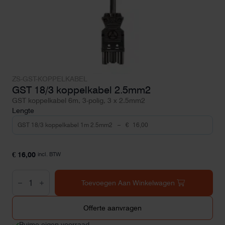
ZS-GST-KOPPELKABEL
GST 18/3 koppelkabel 2.5mm2
GST koppelkabel 6m, 3-polig, 3 x 2.5mm2
Lengte
€
16,00
incl. BTW
GST
18/3
Toevoegen Aan Winkelwagen
koppelkabel
2.5mm2
aantal
Offerte aanvragen
Ruime eigen voorraad