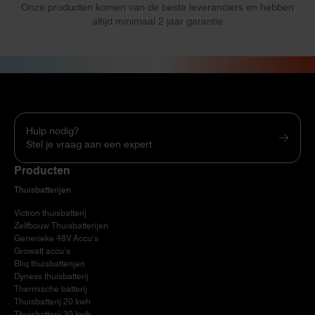
Onze producten komen van de beste leveranciers en hebben
altijd minimaal 2 jaar garantie
Hulp nodig?
Stel je vraag aan een expert
Producten
Thuisbatterijen
Victron thuisbatterij
Zelfbouw Thuisbatterijen
Generieke 48V Accu’s
Growatt accu’s
Bliq thuisbatterijen
Dyness thuisbatterij
Thermische batterij
Thuisbatterij 20 kwh
Thuisbatterij 30 kwh