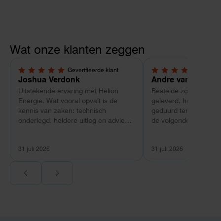
Wat onze klanten zeggen
Geverifieerde klant
Geverif
5,0 van 5 sterren
4 van 5 sterren
Joshua Verdonk
Andre van Tussen
Uitstekende ervaring met Helion
Bestelde zonnepanele
Energie. Wat vooral opvalt is de
geleverd, heeft wel e
kennis van zaken: technisch
geduurd terwijl bij ee
onderlegd, heldere uitleg en advies
de volgende dag al ge
dat aansloot op onze situatie in
Maar verder top en 
plaats van een standaardpakket.
liggend verpakt op bre
31 juli 2026
31 juli 2026
Ook de nazorg is uitgebreid.
Voor ondernemers extra interessant:
wij zaten met een
capaciteitsprobleem. Een zwaardere
aansluiting via de netbeheerder
betekende een fors bedrag, wachttijd
en hoger vastrecht. Via Helion