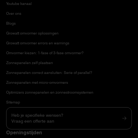
Youtube kanaal
Over ons
Blogs
Growatt omvormer oplossingen
Growatt omvormer errors en warnings
Omvormer kiezen: 1-fase of 3-fase omvormer?
Zonnepanelen zelf plaatsen
Zonnepanelen correct aansluiten: Serie of parallel?
Zonnepanelen met micro-omvormers
Optimizers zonnepanelen en zonnestroomsystemen
Sitemap
Heb je specifieke wensen?
Vraag een offerte aan
Openingstijden