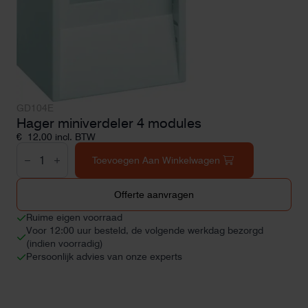
GD104E
Hager miniverdeler 4 modules
€
12,00
incl. BTW
Hager
miniverdeler
Toevoegen Aan Winkelwagen
4
modules
aantal
Offerte aanvragen
Ruime eigen voorraad
Voor 12:00 uur besteld, de volgende werkdag bezorgd
(indien voorradig)
Persoonlijk advies van onze experts