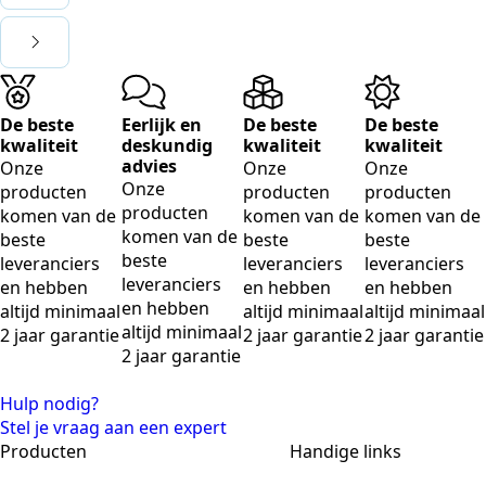
De beste
Eerlijk en
De beste
De beste
kwaliteit
deskundig
kwaliteit
kwaliteit
advies
Onze
Onze
Onze
Onze
producten
producten
producten
producten
komen van de
komen van de
komen van de
komen van de
beste
beste
beste
beste
leveranciers
leveranciers
leveranciers
leveranciers
en hebben
en hebben
en hebben
en hebben
altijd minimaal
altijd minimaal
altijd minimaal
altijd minimaal
2 jaar garantie
2 jaar garantie
2 jaar garantie
2 jaar garantie
Hulp nodig?
Stel je vraag aan een expert
Producten
Handige links