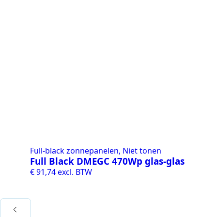
Full-black zonnepanelen, Niet tonen
Ni
Full Black DMEGC 470Wp glas-glas
Ac
v
€
91,74
excl. BTW
€
2