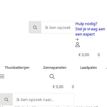
Eerlijk en deskundig advies
Modulaire systemen
Slimme energieoplossingen
De beste kwaliteit
Search
Hulp nodig?
for:
Stel je vraag aan
een expert
€
0,00
0
Thuisbatterijen
Zonnepanelen
Laadpalen
€
0,00
0
Search
for: