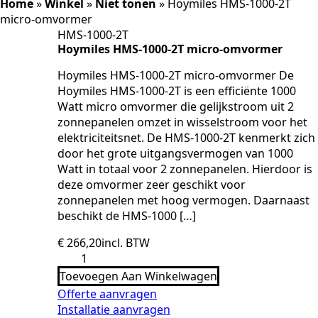
Home
»
Winkel
»
Niet tonen
»
Hoymiles HMS-1000-2T
micro-omvormer
HMS-1000-2T
Hoymiles HMS-1000-2T micro-omvormer
Hoymiles HMS-1000-2T micro-omvormer De
Hoymiles HMS-1000-2T is een efficiënte 1000
Watt micro omvormer die gelijkstroom uit 2
zonnepanelen omzet in wisselstroom voor het
elektriciteitsnet. De HMS-1000-2T kenmerkt zich
door het grote uitgangsvermogen van 1000
Watt in totaal voor 2 zonnepanelen. Hierdoor is
deze omvormer zeer geschikt voor
zonnepanelen met hoog vermogen. Daarnaast
beschikt de HMS-1000 […]
€
266,20
incl. BTW
Hoymiles
HMS-
Toevoegen Aan Winkelwagen
1000-
2T
Offerte aanvragen
micro-
Installatie aanvragen
omvormer