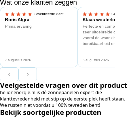
Wat onze klanten zeggen
Geverifieerde klant
Geverifieer
5,0 van 5 sterren
5,0 van 5 sterren
Boris Algra
Klaas wouterlood
Prima ervaring
Perfecte en complete acc
zeer uitgebreide documen
vooral de waanzinnig goe
bereikbaarheid en kundig
van Toby Doorn maakte vo
verschil.
7 augustus 2026
5 augustus 2026
Veelgestelde vragen over dit product
helionenergie.nl is dé zonnepanelen expert die
klanttevredenheid met stip op de eerste plek heeft staan.
We rusten niet voordat u 100% tevreden bent!
Bekijk soortgelijke producten