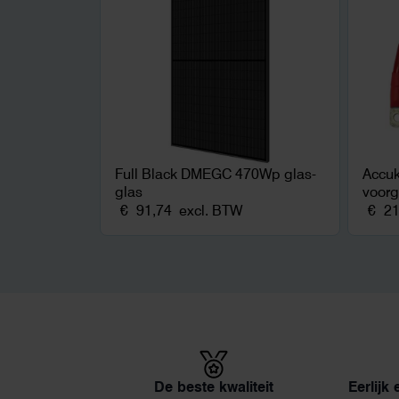
Full Black DMEGC 470Wp glas-
Accu
glas
voor
€
91,74
excl. BTW
€
21
De beste kwaliteit
Eerlijk