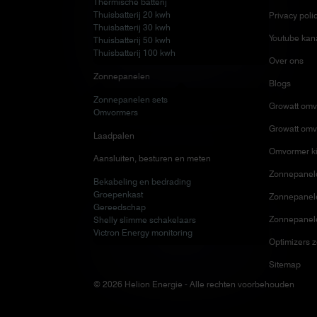
Thermische batterij
Thuisbatterij 20 kwh
Privacy poli
Thuisbatterij 30 kwh
Youtube kan
Thuisbatterij 50 kwh
Thuisbatterij 100 kwh
Over ons
Zonnepanelen
Blogs
Zonnepanelen sets
Growatt omv
Omvormers
Growatt omv
Laadpalen
Omvormer ki
Aansluiten, besturen en meten
Zonnepanele
Bekabeling en bedrading
Groepenkast
Zonnepanelen
Gereedschap
Zonnepanel
Shelly slimme schakelaars
Victron Energy monitoring
Optimizers 
Sitemap
© 2026 Helion Energie - Alle rechten voorbehouden