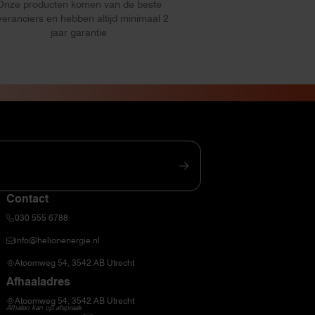
Onze producten komen van de beste
veranciers en hebben altijd minimaal 2
jaar garantie
Contact
030 555 6788
info@helionenergie.nl
Atoomweg 54, 3542 AB Utrecht
Afhaaladres
Atoomweg 54, 3542 AB Utrecht
Afhalen kan op afspraak