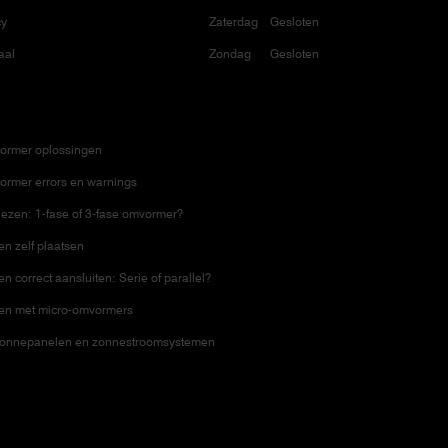
cy
Zaterdag
Gesloten
aal
Zondag
Gesloten
ormer oplossingen
ormer errors en warnings
ezen: 1-fase of 3-fase omvormer?
n zelf plaatsen
 correct aansluiten: Serie of parallel?
en met micro-omvormers
zonnepanelen en zonnestroomsystemen