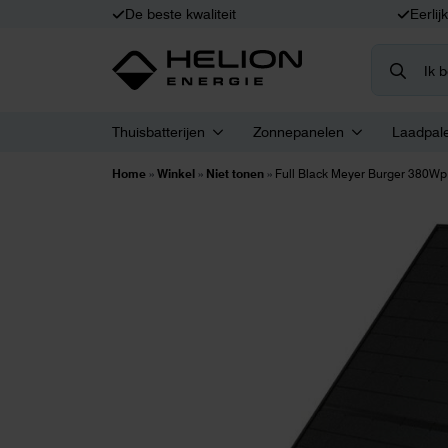
De beste kwaliteit
Eerlij
Search
for:
Thuisbatterijen
Zonnepanelen
Laadpal
Home
»
Winkel
»
Niet tonen
»
Full Black Meyer Burger 380Wp