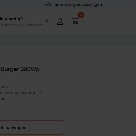
Slimme energieoplossingen
0
Hulp nodig?
tel je vraag aan een expert
r Burger 380Wp
logie
 en vermogensgarantie
5mm
rte aanvragen