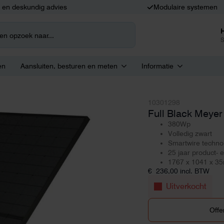
k en deskundig advies
Modulaire systemen
S
en
Aansluiten, besturen en meten
Informatie
10301298
Full Black Meye
380Wp
Volledig zwart
Smartwire techno
25 jaar product-
1767 x 1041 x 3
€
236,00
incl. BTW
Uitverkocht
Offe