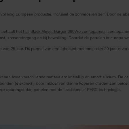
 volledig Europese productie, inclusief de zonnecellen zelf. Door de ab
) behaalt het
Full Black Meyer Burger 380Wp zonnepaneel
zonnepaneel
pkomst, zonsondergang en bij bewolking. Doordat de panelen in europa w
 van 25 jaar. Dit paneel van een fabrikant met meer dan 20 jaar ervari
kt van twee verschillende materialen: kristallijn én amorf silicium. D
onden (elektrisch) door middel van dunne koperen draden aan beide zij
e opbrengst dan panelen met de ‘traditionele’ PERC technologie.