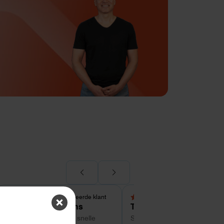
Geverifieerde klant
Geverifieerde kl
5,0 van 5 sterren
5,0 van 5 sterren
Patrick Timmermans
Tom
Zeer tevreden over de snelle
Super service tot zo ver. Goe