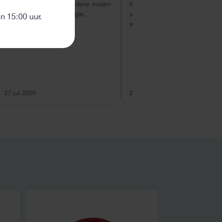
service. ik heb al meerdere malen
hulp met uitzoeken van welk
ten
besteld bij Helion energie.
systeem geschikt is. Vragen
 15:00 uur.
worden snel beantwoord
27 juli 2026
26 juli 2026