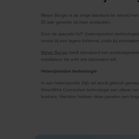
Meyer Burger is de enige fabrikant ter wereld met
25 jaar garantie op haar producten.
Door de speciale HJT (heterojunction technologie
vooral bij een lagere lichtinval, zoals bij zonso
Meyer Burger
biedt standaard een productgarantie
installateur die echt iets bijzonders wilt.
Heterojunction technologie
In een heterojunctie (hjt) cel wordt gebruik gemaa
SmartWire Connection technologie aan elkaar verb
busbars. Hierdoor hebben deze panelen een hoger