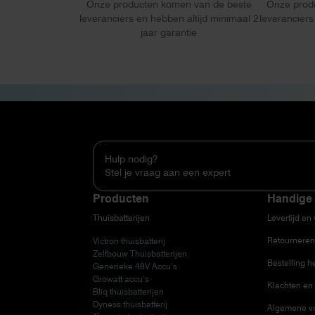
Onze producten komen van de beste
Onze prod
leveranciers en hebben altijd minimaal 2
leveranciers
jaar garantie
Hulp nodig?
Stel je vraag aan een expert
Producten
Handige 
Thuisbatterijen
Levertijd en
Retourneren
Victron thuisbatterij
Zelfbouw Thuisbatterijen
Bestelling h
Generieke 48V Accu’s
Growatt accu’s
Klachten en 
Bliq thuisbatterijen
Dyness thuisbatterij
Algemene v