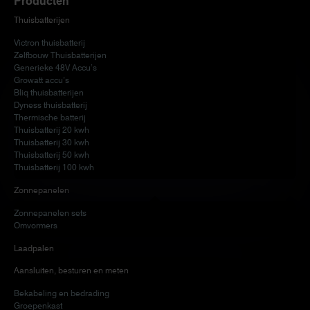
Producten
Thuisbatterijen
Victron thuisbatterij
Zelfbouw Thuisbatterijen
Generieke 48V Accu’s
Growatt accu’s
Bliq thuisbatterijen
Dyness thuisbatterij
Thermische batterij
Thuisbatterij 20 kwh
Thuisbatterij 30 kwh
Thuisbatterij 50 kwh
Thuisbatterij 100 kwh
Zonnepanelen
Zonnepanelen sets
Omvormers
Laadpalen
Aansluiten, besturen en meten
Bekabeling en bedrading
Groepenkast