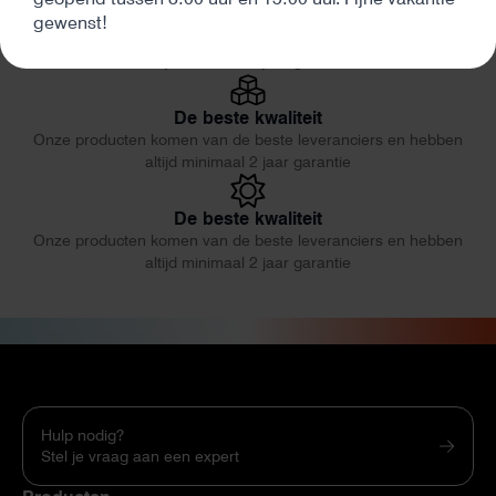
Eerlijk en deskundig advies
gewenst!
Onze producten komen van de beste leveranciers en hebben
altijd minimaal 2 jaar garantie
De beste kwaliteit
Onze producten komen van de beste leveranciers en hebben
altijd minimaal 2 jaar garantie
De beste kwaliteit
Onze producten komen van de beste leveranciers en hebben
altijd minimaal 2 jaar garantie
Hulp nodig?
Stel je vraag aan een expert