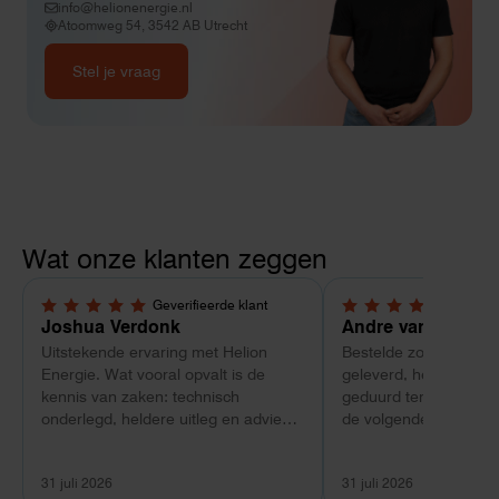
info@helionenergie.nl
Atoomweg 54, 3542 AB Utrecht
Stel je vraag
Wat onze klanten zeggen
Geverifieerde klant
Geverif
5,0 van 5 sterren
4 van 5 sterren
Joshua Verdonk
Andre van Tussen
Uitstekende ervaring met Helion
Bestelde zonnepanele
Energie. Wat vooral opvalt is de
geleverd, heeft wel e
kennis van zaken: technisch
geduurd terwijl bij ee
onderlegd, heldere uitleg en advies
de volgende dag al ge
dat aansloot op onze situatie in
Maar verder top en 
plaats van een standaardpakket.
liggend verpakt op bre
31 juli 2026
31 juli 2026
Ook de nazorg is uitgebreid.