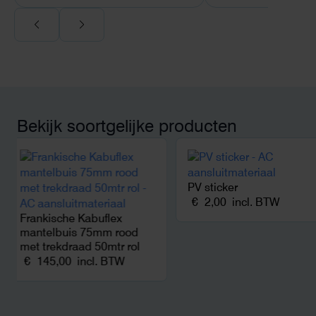
Voor ondernemers extra interessant:
wij zaten met een
capaciteitsprobleem. Een zwaardere
aansluiting via de netbeheerder
betekende een fors bedrag, wachttijd
en hoger vastrecht. Via Helion
bereikten we hetzelfde voor een
kwart van die kosten, plus
Bekijk soortgelijke producten
noodstroom voor de hele camping
en zicht op zelfvoorziening met
zonnepanelen. Een aanrader bij
netcongestie.
PV sticker
€
2,00
incl. BTW
Frankische Kabuflex
mantelbuis 75mm rood
met trekdraad 50mtr rol
€
145,00
incl. BTW