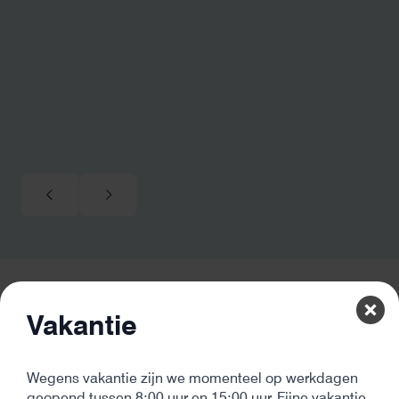
Vakantie
De beste kwaliteit
Onze producten komen van de beste leveranciers en hebben
altijd minimaal 2 jaar garantie
Wegens vakantie zijn we momenteel op werkdagen
geopend tussen 8:00 uur en 15:00 uur. Fijne vakantie