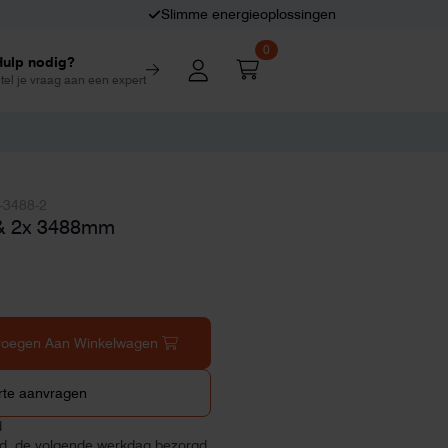
Slimme energieoplossingen
0
Hulp nodig?
tel je vraag aan een expert
-3488-2
& 2x 3488mm
voegen Aan Winkelwagen
rte aanvragen
d
ld, de volgende werkdag bezorgd