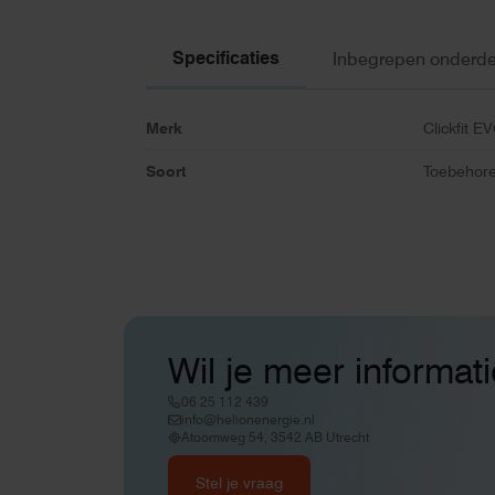
Specificaties
Inbegrepen onderde
Merk
Clickfit E
Soort
Toebehore
Wil je meer informat
06 25 112 439
info@helionenergie.nl
Atoomweg 54, 3542 AB Utrecht
Stel je vraag