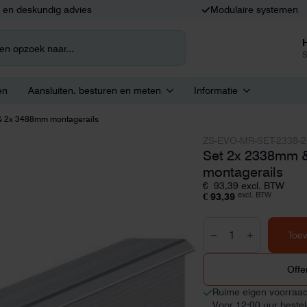
k en deskundig advies
Modulaire systemen
S
en
Aansluiten, besturen en meten
Informatie
& 2x 3488mm montagerails
ZS-EVO-MR-SET-2338-2
Set 2x 2338mm 
montagerails
€
93,39
excl. BTW
excl. BTW
€
93,39
Set
2x
Toe
2338mm
&
2x
Offe
3488mm
montagerails
Ruime eigen voorraa
aantal
Voor 12:00 uur beste