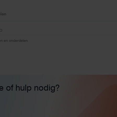
len
VO
n en onderdelen
ie of hulp nodig?