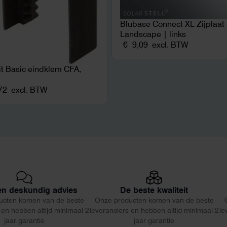
Blubase Connect XL Zijplaat
Landscape | links
€
9,09
excl. BTW
fit Basic eindklem CFA,
72
excl. BTW
 en deskundig advies
De beste kwaliteit
ucten komen van de beste
Onze producten komen van de beste
 en hebben altijd minimaal 2
leveranciers en hebben altijd minimaal 2
le
jaar garantie
jaar garantie