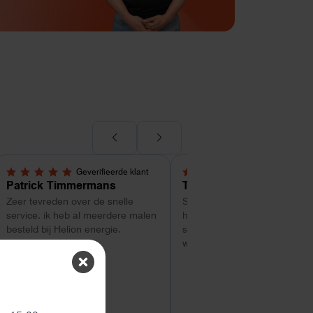
Geverifieerde klant
Geverifieerde kl
5,0 van 5 sterren
5,0 van 5 sterren
Patrick Timmermans
Tom
Zeer tevreden over de snelle
Super service tot zo ver. Goe
service. ik heb al meerdere malen
hulp met uitzoeken van welk
besteld bij Helion energie.
systeem geschikt is. Vragen
worden snel beantwoord
ten