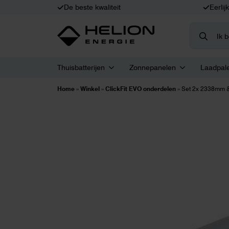
De beste kwaliteit
Eerlij
Search
for:
Thuisbatterijen
Zonnepanelen
Laadpal
Home
»
Winkel
»
ClickFit EVO onderdelen
»
Set 2x 2338mm 