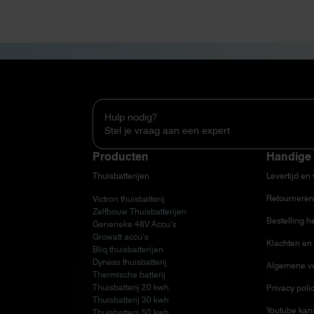
Hulp nodig?
Stel je vraag aan een expert
Producten
Handige 
Thuisbatterijen
Levertijd en
Retourneren
Victron thuisbatterij
Zelfbouw Thuisbatterijen
Bestelling h
Generieke 48V Accu’s
Growatt accu’s
Klachten en 
Bliq thuisbatterijen
Dyness thuisbatterij
Algemene v
Thermische batterij
Thuisbatterij 20 kwh
Privacy poli
Thuisbatterij 30 kwh
Youtube kan
Thuisbatterij 50 kwh