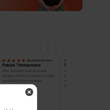
Geverifieerde klant
Geverifieerde kl
5,0 van 5 sterren
5,0 van 5 sterren
Patrick Timmermans
Tom
Zeer tevreden over de snelle
Super service tot zo ver. Goe
service. ik heb al meerdere malen
hulp met uitzoeken van welk
besteld bij Helion energie.
systeem geschikt is. Vragen
worden snel beantwoord
ten