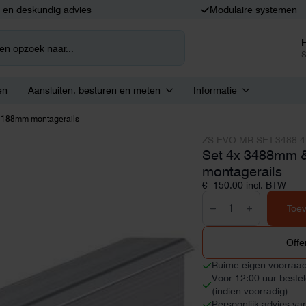
k en deskundig advies
Modulaire systemen
S
en
Aansluiten, besturen en meten
Informatie
1188mm montagerails
ZS-EVO-MR-SET-3488-4
Set 4x 3488mm 
montagerails
€
150,00
incl. BTW
Set
4x
Toe
3488mm
&
1x
Offe
1188mm
montagerails
Ruime eigen voorraa
aantal
Voor 12:00 uur beste
(indien voorradig)
Persoonlijk advies va