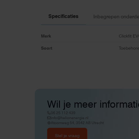
Specificaties
Inbegrepen onderde
Merk
Clickfit E
Soort
Toebehore
Wil je meer informat
06 25 112 439
info@helionenergie.nl
Atoomweg 54, 3542 AB Utrecht
Stel je vraag