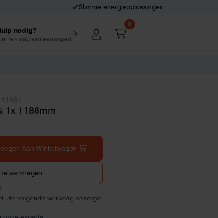
Slimme energieoplossingen
0
Hulp nodig?
tel je vraag aan een expert
-1188-1
& 1x 1188mm
voegen Aan Winkelwagen
rte aanvragen
d
ld, de volgende werkdag bezorgd
n onze experts