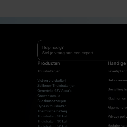
Hulp nodig?
Stel je vraag aan een expert
Producten
Handige 
Thuisbatterijen
Levertijd en
Retourneren
Victron thuisbatterij
Zelfbouw Thuisbatterijen
Bestelling h
Generieke 48V Accu’s
Growatt accu’s
Klachten en 
Bliq thuisbatterijen
Dyness thuisbatterij
Algemene v
Thermische batterij
Thuisbatterij 20 kwh
Privacy poli
Thuisbatterij 30 kwh
Youtube kan
Thuisbatterij 50 kwh