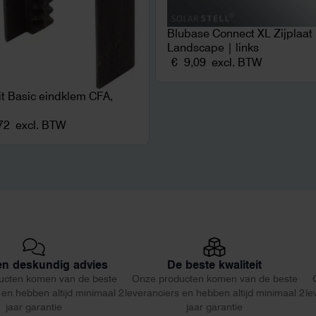
Blubase Connect XL Zijplaat
Landscape | links
€
9,09
excl. BTW
fit Basic eindklem CFA,
72
excl. BTW
 en deskundig advies
De beste kwaliteit
ucten komen van de beste
Onze producten komen van de beste
 en hebben altijd minimaal 2
leveranciers en hebben altijd minimaal 2
le
jaar garantie
jaar garantie