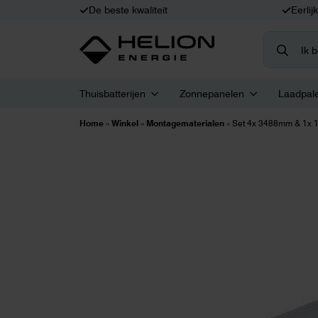
De beste kwaliteit
Eerlij
Search
for:
Thuisbatterijen
Zonnepanelen
Laadpal
Home
»
Winkel
»
Montagematerialen
»
Set 4x 3488mm & 1x 