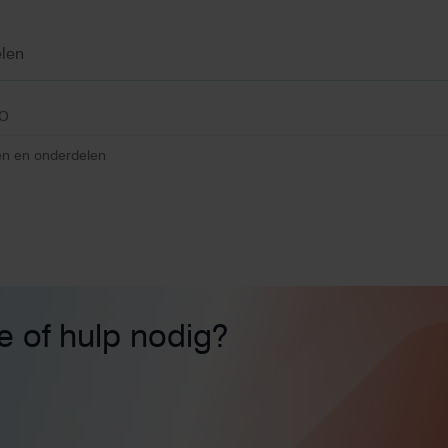
len
VO
n en onderdelen
ie of hulp nodig?