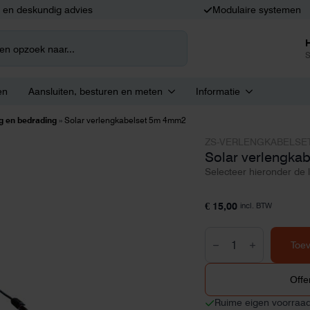
k en deskundig advies
Modulaire systemen
S
en
Aansluiten, besturen en meten
Informatie
g en bedrading
»
Solar verlengkabelset 5m 4mm2
ZS-VERLENGKABELSE
Solar verlengka
Selecteer hieronder de 
€
15,00
incl. BTW
Solar
verlengkabelset
Toe
5m
4mm2
aantal
Offe
Ruime eigen voorraa