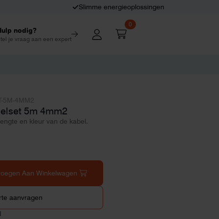
Slimme energieoplossingen
0
Hulp nodig?
tel je vraag aan een expert
T-5M-4MM2
belset 5m 4mm2
lengte en kleur van de kabel.
voegen Aan Winkelwagen
rte aanvragen
d