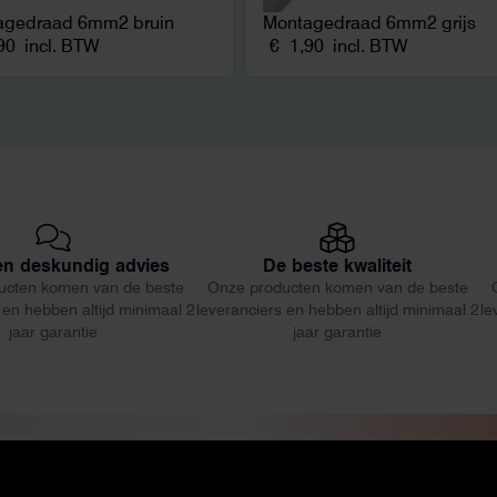
agedraad 6mm2 bruin
Montagedraad 6mm2 grijs
90
incl. BTW
€
1,90
incl. BTW
 en deskundig advies
De beste kwaliteit
ucten komen van de beste
Onze producten komen van de beste
 en hebben altijd minimaal 2
leveranciers en hebben altijd minimaal 2
le
jaar garantie
jaar garantie