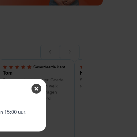
Geverifieerde klant
Geverifieerde kl
5,0 van 5 sterren
4 van 5 sterren
Tom
Hans Kollenbrander
Super service tot zo ver. Goede
Snelle levering en goede snel
hulp met uitzoeken van welk
respons bij installatie.
systeem geschikt is. Vragen
worden snel beantwoord
ten
 15:00 uur.