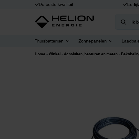
De beste kwaliteit
Eerlij
Search
for:
Thuisbatterijen
Zonnepanelen
Laadpal
Home
»
Winkel
»
Aansluiten, besturen en meten
»
Bekabelin