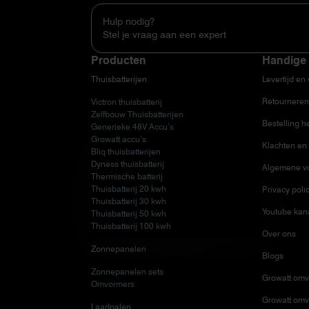
Hulp nodig?
Stel je vraag aan een expert
Producten
Handige 
Thuisbatterijen
Levertijd en
Retourneren
Victron thuisbatterij
Zelfbouw Thuisbatterijen
Bestelling h
Generieke 48V Accu’s
Growatt accu’s
Klachten en 
Bliq thuisbatterijen
Dyness thuisbatterij
Algemene v
Thermische batterij
Thuisbatterij 20 kwh
Privacy poli
Thuisbatterij 30 kwh
Youtube kan
Thuisbatterij 50 kwh
Thuisbatterij 100 kwh
Over ons
Zonnepanelen
Blogs
Zonnepanelen sets
Growatt omv
Omvormers
Growatt omv
Laadpalen