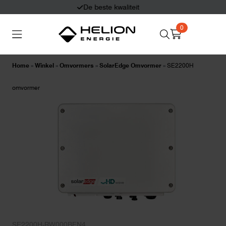
Eerlijk en deskundig advies
0
Search
Thuisbatterijen
Zonnepanelen
for:
Home
»
Winkel
»
Omvormers
»
SolarEdge Omvormer
»
SE2200H
Laadpalen
Aansluiten,
omvormer
besturen en meten
Informatie
SE2200H-RW000BEN4