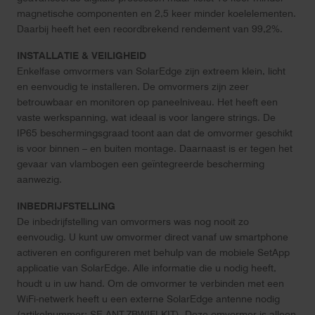
magnetische componenten en 2,5 keer minder koelelementen.
Daarbij heeft het een recordbrekend rendement van 99,2%.
INSTALLATIE & VEILIGHEID
Enkelfase omvormers van SolarEdge zijn extreem klein, licht
en eenvoudig te installeren. De omvormers zijn zeer
betrouwbaar en monitoren op paneelniveau. Het heeft een
vaste werkspanning, wat ideaal is voor langere strings. De
IP65 beschermingsgraad toont aan dat de omvormer geschikt
is voor binnen – en buiten montage. Daarnaast is er tegen het
gevaar van vlambogen een geïntegreerde bescherming
aanwezig.
INBEDRIJFSTELLING
De inbedrijfstelling van omvormers was nog nooit zo
eenvoudig. U kunt uw omvormer direct vanaf uw smartphone
activeren en configureren met behulp van de mobiele SetApp
applicatie van SolarEdge. Alle informatie die u nodig heeft,
houdt u in uw hand. Om de omvormer te verbinden met een
WiFi-netwerk heeft u een externe SolarEdge antenne nodig
(artikelnummer: SE-ANT-ZBWIFI-KIT). Deze omvormer is alleen