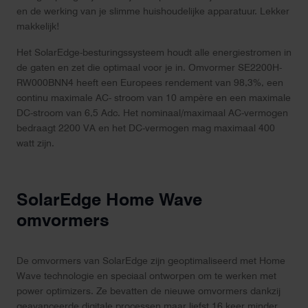
en de werking van je slimme huishoudelijke apparatuur. Lekker
makkelijk!
Het SolarEdge-besturingssysteem houdt alle energiestromen in
de gaten en zet die optimaal voor je in. Omvormer SE2200H-
RW000BNN4 heeft een Europees rendement van 98,3%, een
continu maximale AC- stroom van 10 ampère en een maximale
DC-stroom van 6,5 Adc. Het nominaal/maximaal AC-vermogen
bedraagt 2200 VA en het DC-vermogen mag maximaal 400
watt zijn.
SolarEdge Home Wave
omvormers
De omvormers van SolarEdge zijn geoptimaliseerd met Home
Wave technologie en speciaal ontworpen om te werken met
power optimizers. Ze bevatten de nieuwe omvormers dankzij
geavanceerde digitale processen maar liefst 16 keer minder