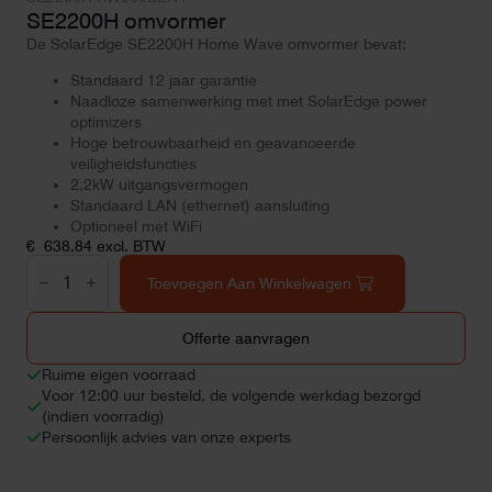
SE2200H omvormer
De SolarEdge SE2200H Home Wave omvormer bevat:
Standaard 12 jaar garantie
Naadloze samenwerking met met SolarEdge power
optimizers
Hoge betrouwbaarheid en geavanceerde
veiligheidsfuncties
2,2kW uitgangsvermogen
Standaard LAN (ethernet) aansluiting
Optioneel met WiFi
€
638,84
excl. BTW
SE2200H
omvormer
Toevoegen Aan Winkelwagen
aantal
Offerte aanvragen
Ruime eigen voorraad
Voor 12:00 uur besteld, de volgende werkdag bezorgd
(indien voorradig)
Persoonlijk advies van onze experts