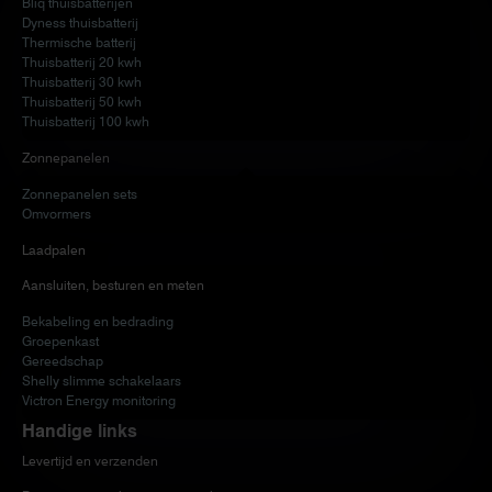
Bliq thuisbatterijen
Dyness thuisbatterij
Thermische batterij
Thuisbatterij 20 kwh
Thuisbatterij 30 kwh
Thuisbatterij 50 kwh
Thuisbatterij 100 kwh
Zonnepanelen
Zonnepanelen sets
Omvormers
Laadpalen
Aansluiten, besturen en meten
Bekabeling en bedrading
Groepenkast
Gereedschap
Shelly slimme schakelaars
Victron Energy monitoring
Handige links
Levertijd en verzenden