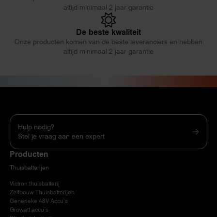
altijd minimaal 2 jaar garantie
De beste kwaliteit
Onze producten komen van de beste leveranciers en hebben
altijd minimaal 2 jaar garantie
Hulp nodig?
Stel je vraag aan een expert
Producten
Thuisbatterijen
Victron thuisbatterij
Zelfbouw Thuisbatterijen
Generieke 48V Accu’s
Growatt accu’s