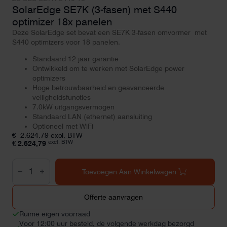
SolarEdge SE7K (3-fasen) met S440
optimizer 18x panelen
Deze SolarEdge set bevat een SE7K 3-fasen omvormer met
S440 optimizers voor 18 panelen.
Standaard 12 jaar garantie
Ontwikkeld om te werken met SolarEdge power
optimizers
Hoge betrouwbaarheid en geavanceerde
veiligheidsfuncties
7.0kW uitgangsvermogen
Standaard LAN (ethernet) aansluiting
Optioneel met WiFi
€
2.624,79
excl. BTW
excl. BTW
€
2.624,79
SolarEdge
SE7K
Toevoegen Aan Winkelwagen
(3-
fasen)
met
Offerte aanvragen
S440
optimizer
Ruime eigen voorraad
18x
Voor 12:00 uur besteld, de volgende werkdag bezorgd
panelen