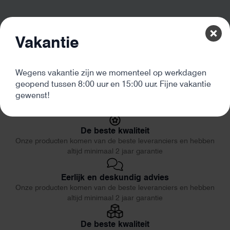
Vakantie
0.
Wegens vakantie zijn we momenteel op werkdagen
geopend tussen 8:00 uur en 15:00 uur. Fijne vakantie
gewenst!
De beste kwaliteit
Onze producten komen van de beste leveranciers en hebben
altijd minimaal 2 jaar garantie
Eerlijk en deskundig advies
Onze producten komen van de beste leveranciers en hebben
altijd minimaal 2 jaar garantie
De beste kwaliteit