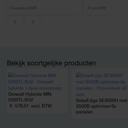
verschil.
plaats van een standa
5 augustus 2026
31 juli 2026
Ook de nazorg is uitge
Voor ondernemers extr
wij zaten met een
capaciteitsprobleem.
aansluiting via de ne
betekende een fors be
en hoger vastrecht. Vi
bereikten we hetzelfd
kwart van die kosten, 
Bekijk soortgelijke producten
noodstroom voor de h
en zicht op zelfvoorzi
zonnepanelen. Een aa
netcongestie.
Growatt Hybride MIN
5000TL-XH2
SolarEdge SE3000H met
€
578,51
excl. BTW
S500B optimizer 6x
panelen