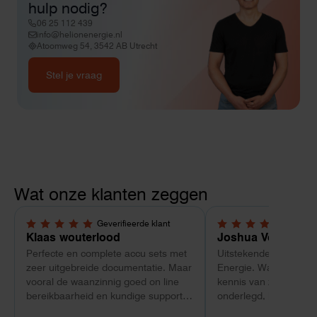
hulp nodig?
06 25 112 439
info@helionenergie.nl
Atoomweg 54, 3542 AB Utrecht
Stel je vraag
Wat onze klanten zeggen
Geverifieerde klant
Geverif
5,0 van 5 sterren
5,0 van 5 sterren
Klaas wouterlood
Joshua Verdonk
Perfecte en complete accu sets met
Uitstekende ervaring 
zeer uitgebreide documentatie. Maar
Energie. Wat vooral op
vooral de waanzinnig goed on line
kennis van zaken: tec
bereikbaarheid en kundige support
onderlegd, heldere uit
van Toby Doorn maakte voor mij alle
dat aansloot op onze s