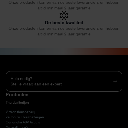
Onze producten komen van de beste leveranciers en hebben
altijd minimaal 2 jaar garantie
De beste kwaliteit
Onze producten komen van de beste leveranciers en hebben
altijd minimaal 2 jaar garantie
Hulp nodig?
Stel je vraag aan een expert
Producten
Thuisbatterijen
Victron thuisbatterij
Zelfbouw Thuisbatterijen
Generieke 48V Accu’s
Growatt accu’s