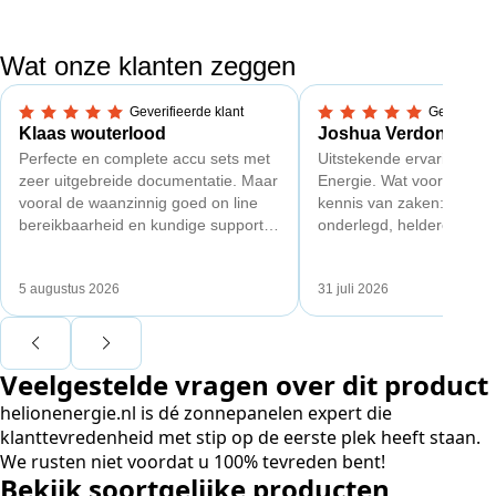
Wat onze klanten zeggen
Geverifieerde klant
Geverifieer
5,0 van 5 sterren
5,0 van 5 sterren
Klaas wouterlood
Joshua Verdonk
Perfecte en complete accu sets met
Uitstekende ervaring met
zeer uitgebreide documentatie. Maar
Energie. Wat vooral opval
vooral de waanzinnig goed on line
kennis van zaken: techni
bereikbaarheid en kundige support
onderlegd, heldere uitleg
van Toby Doorn maakte voor mij alle
dat aansloot op onze situa
verschil.
plaats van een standaard
5 augustus 2026
31 juli 2026
Ook de nazorg is uitgebre
Voor ondernemers extra i
wij zaten met een
Veelgestelde vragen over dit product
capaciteitsprobleem. Ee
aansluiting via de netbe
helionenergie.nl is dé zonnepanelen expert die
betekende een fors bedra
klanttevredenheid met stip op de eerste plek heeft staan.
en hoger vastrecht. Via H
We rusten niet voordat u 100% tevreden bent!
bereikten we hetzelfde v
Bekijk soortgelijke producten
kwart van die kosten, plu