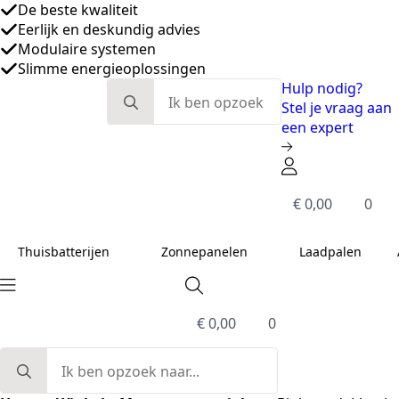
Search
Hulp nodig?
for:
Stel je vraag aan
een expert
€
0,00
0
Thuisbatterijen
Zonnepanelen
Laadpalen
€
0,00
0
Search
for: