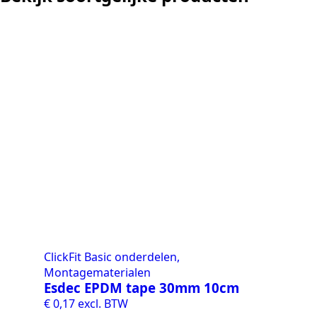
noodstroom voor de hele
en zicht op zelfvoorzieni
zonnepanelen. Een aanra
netcongestie.
ClickFit Basic onderdelen,
Montagematerialen
Esdec EPDM tape 30mm 10cm
€
0,17
excl. BTW