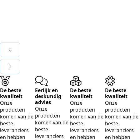
Cl
Mo
Cl
€
3
De beste
Eerlijk en
De beste
De beste
kwaliteit
deskundig
kwaliteit
kwaliteit
advies
Onze
Onze
Onze
Onze
producten
producten
producten
producten
komen van de
komen van de
komen van de
komen van de
beste
beste
beste
beste
leveranciers
leveranciers
leveranciers
leveranciers
en hebben
en hebben
en hebben