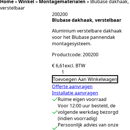
Home
»
Winkel
»
Montagematerialen
»
Blubase dakhaak,
verstelbaar
200200
Blubase dakhaak, verstelbaar
Aluminium verstelbare dakhaak
voor het Blubase pannendak
montagesysteem.
Productcode: 200200
€
6,61
excl. BTW
Blubase
dakhaak,
Toevoegen Aan Winkelwagen
verstelbaar
aantal
Offerte aanvragen
Installatie aanvragen
Ruime eigen voorraad
Voor 12:00 uur besteld, de
volgende werkdag bezorgd
(indien voorradig)
Persoonlijk advies van onze