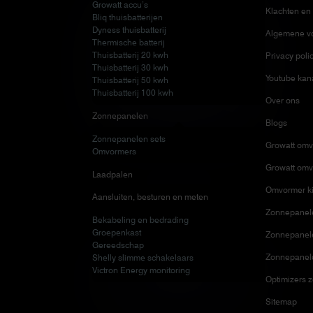
Growatt accu’s
Klachten en 
Bliq thuisbatterijen
Dyness thuisbatterij
Algemene v
Thermische batterij
Thuisbatterij 20 kwh
Privacy poli
Thuisbatterij 30 kwh
Youtube kan
Thuisbatterij 50 kwh
Thuisbatterij 100 kwh
Over ons
Zonnepanelen
Blogs
Zonnepanelen sets
Growatt omv
Omvormers
Growatt omv
Laadpalen
Omvormer ki
Aansluiten, besturen en meten
Zonnepanele
Bekabeling en bedrading
Groepenkast
Zonnepanelen
Gereedschap
Zonnepanel
Shelly slimme schakelaars
Victron Energy monitoring
Optimizers 
Sitemap