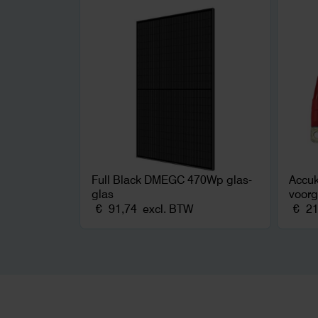
netcongestie.
Full Black DMEGC 470Wp glas-
Accu
glas
voor
€
91,74
excl. BTW
€
21