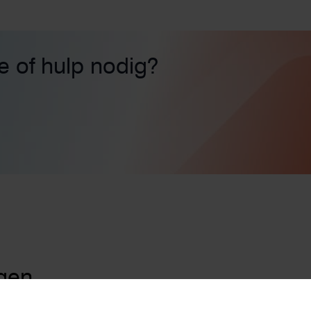
ie of hulp nodig?
gen
n
Zonnepanelen