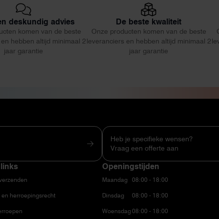
 en deskundig advies
De beste kwaliteit
ucten komen van de beste
Onze producten komen van de beste
 en hebben altijd minimaal 2
leveranciers en hebben altijd minimaal 2
le
jaar garantie
jaar garantie
Heb je specifieke wensen?
Vraag een offerte aan
links
Openingstijden
 verzenden
Maandag
08:00 - 18:00
 en herroepingsrecht
Dinsdag
08:00 - 18:00
erroepen
Woensdag
08:00 - 18:00