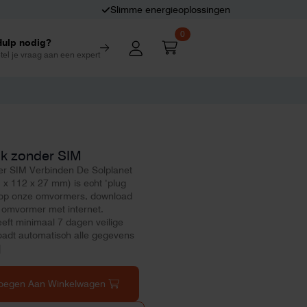
Slimme energieoplossingen
0
Hulp nodig?
tel je vraag aan een expert
ck zonder SIM
der SIM Verbinden De Solplanet
 x 112 x 27 mm) is echt ‘plug
an op onze omvormers, download
 omvormer met internet.
eft minimaal 7 dagen veilige
adt automatisch alle gegevens
]
oegen Aan Winkelwagen