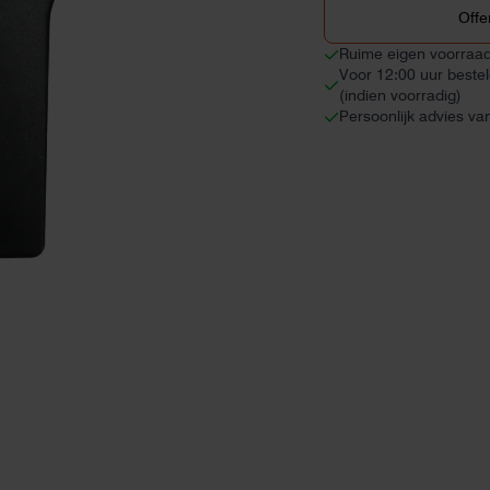
SIM
Offe
aantal
Ruime eigen voorraa
Voor 12:00 uur beste
(indien voorradig)
Persoonlijk advies va