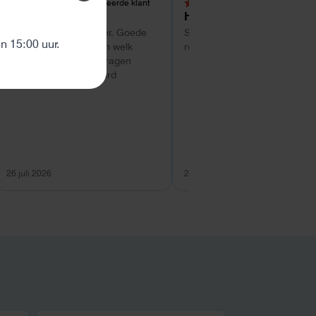
Geverifieerde klant
Geverifieerde kl
5,0 van 5 sterren
4 van 5 sterren
Tom
Hans Kollenbrander
ten
Super service tot zo ver. Goede
Snelle levering en goede snel
 15:00 uur.
hulp met uitzoeken van welk
respons bij installatie.
systeem geschikt is. Vragen
worden snel beantwoord
26 juli 2026
26 juli 2026