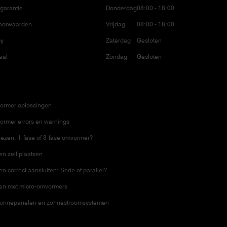
garantie
Donderdag
08:00 - 18:00
oorwaarden
Vrijdag
08:00 - 18:00
cy
Zaterdag
Gesloten
aal
Zondag
Gesloten
ormer oplossingen
ormer errors en warnings
ezen: 1-fase of 3-fase omvormer?
n zelf plaatsen
 correct aansluiten: Serie of parallel?
en met micro-omvormers
zonnepanelen en zonnestroomsystemen