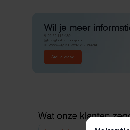
Wil je meer informat
06 25 112 439
info@helionenergie.nl
Atoomweg 54, 3542 AB Utrecht
Stel je vraag
Wat onze klanten zeg
Thuisbatterije