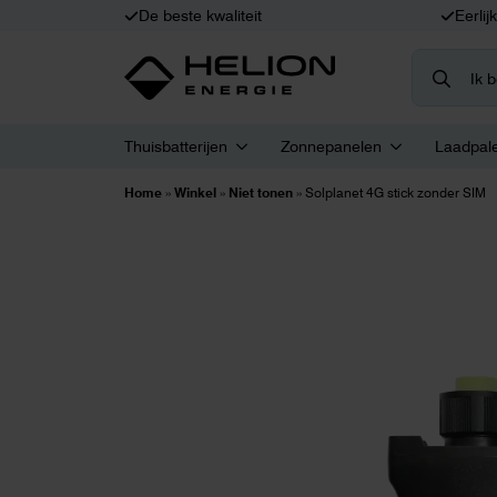
De beste kwaliteit
Eerlij
Search
for:
Thuisbatterijen
Zonnepanelen
Laadpal
Home
»
Winkel
»
Niet tonen
»
Solplanet 4G stick zonder SIM