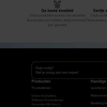
De beste kwaliteit
Eerlijk
Onze producten komen van de beste
Onze prod
leveranciers en hebben altijd minimaal 2
leveranciers
jaar garantie
Hulp nodig?
Stel je vraag aan een expert
Producten
Handige 
Thuisbatterijen
Levertijd en
Retourneren
Victron thuisbatterij
Zelfbouw Thuisbatterijen
Bestelling h
Generieke 48V Accu’s