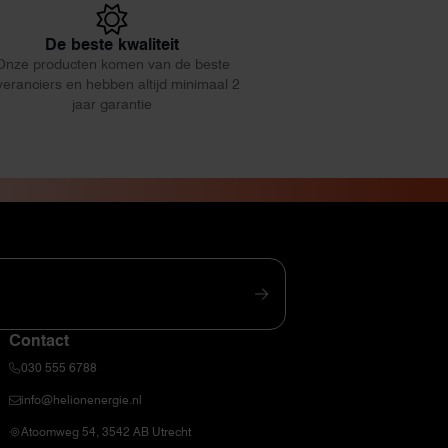
De beste kwaliteit
Onze producten komen van de beste
veranciers en hebben altijd minimaal 2
jaar garantie
Contact
030 555 6788
info@helionenergie.nl
Atoomweg 54, 3542 AB Utrecht