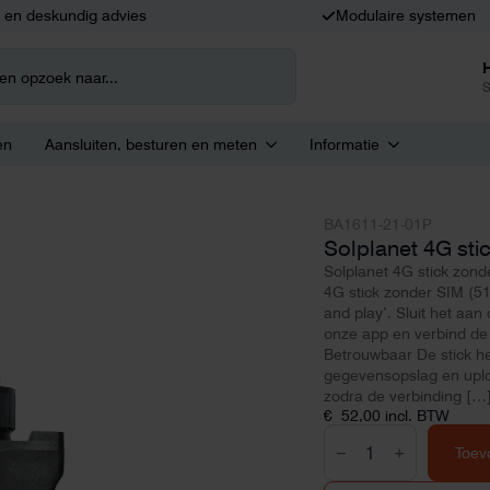
k en deskundig advies
Modulaire systemen
S
en
Aansluiten, besturen en meten
Informatie
BA1611-21-01P
Solplanet 4G sti
Solplanet 4G stick zon
4G stick zonder SIM (51
and play’. Sluit het a
onze app en verbind de
Betrouwbaar De stick he
gegevensopslag en uplo
zodra de verbinding […
€
52,00
incl. BTW
Solplanet
4G
Toev
stick
zonder