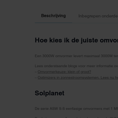
Beschrijving
Inbegrepen onderde
Hoe kies ik de juiste omv
Een 3000W omvormer levert maximaal 3000W ter
Lees onderstaande blogs voor meer informatie ove
–
Omvormerkeuze: klein of groot?
–
Optimizers in zonnestroomsystemen. Lees nu he
Solplanet
De serie ASW S-S eenfasige omvormers met 1 MPP t