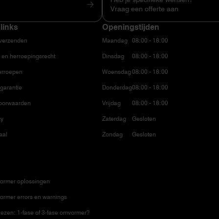
Vraag een offerte aan
links
Openingstijden
 verzenden
Maandag
08:00 - 18:00
 en herroepingsrecht
Dinsdag
08:00 - 18:00
erroepen
Woensdag
08:00 - 18:00
garantie
Donderdag
08:00 - 18:00
oorwaarden
Vrijdag
08:00 - 18:00
cy
Zaterdag
Gesloten
aal
Zondag
Gesloten
ormer oplossingen
ormer errors en warnings
ezen: 1-fase of 3-fase omvormer?