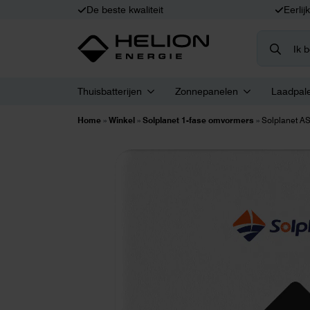
De beste kwaliteit
Eerlij
Search
for:
Thuisbatterijen
Zonnepanelen
Laadpal
Home
»
Winkel
»
Solplanet 1-fase omvormers
»
Solplanet 