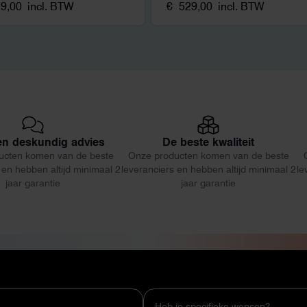
9,00
incl. BTW
€
529,00
incl. BTW
 en deskundig advies
De beste kwaliteit
ucten komen van de beste
Onze producten komen van de beste
 en hebben altijd minimaal 2
leveranciers en hebben altijd minimaal 2
le
jaar garantie
jaar garantie
Heb je specifieke wensen?