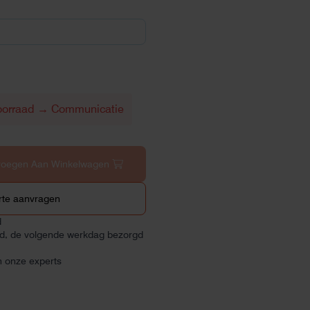
oorraad → Communicatie
voegen Aan Winkelwagen
rte aanvragen
d
ld, de volgende werkdag bezorgd
n onze experts