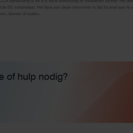
X aansluiting is de S-S serie eenvoudig te installeren zonder het dek
 DC schakelaar. Het fijne aan deze omvormer is dat hij snel aan te slui
ren, binnen of buiten.
ie of hulp nodig?