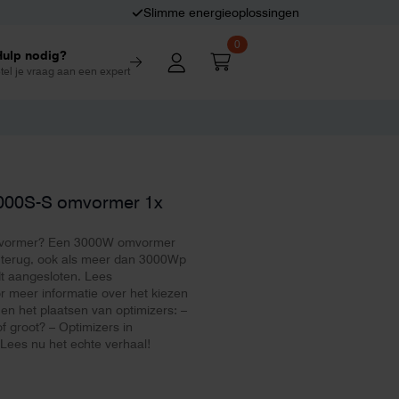
Slimme energieoplossingen
0
Hulp nodig?
tel je vraag aan een expert
000S-S omvormer 1x
 omvormer? Een 3000W omvormer
 terug, ook als meer dan 3000Wp
t aangesloten. Lees
 meer informatie over het kiezen
en het plaatsen van optimizers: –
 groot? – Optimizers in
ees nu het echte verhaal!