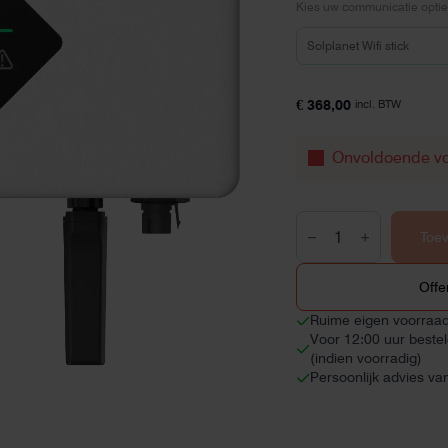
Kies uw communicatie optie
€
368,00
incl. BTW
Onvoldoende v
Solplanet
ASW3000S-
Toe
S
omvormer
1x
Offe
MPPT
aantal
Ruime eigen voorraa
Voor 12:00 uur beste
(indien voorradig)
Persoonlijk advies va