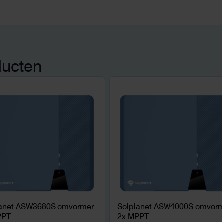
ducten
lanet ASW3680S omvormer
Solplanet ASW4000S omvor
PPT
2x MPPT