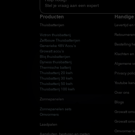
Stel je vraag aan een expert
Producten
Handige 
Thuisbatterijen
Levertijd en
Retourneren
Victron thuisbatterij
Zelfbouw Thuisbatterijen
Bestelling h
Generieke 48V Accu’s
Growatt accu’s
Klachten en 
Bliq thuisbatterijen
Dyness thuisbatterij
Algemene v
Thermische batterij
Thuisbatterij 20 kwh
Privacy poli
Thuisbatterij 30 kwh
Youtube kan
Thuisbatterij 50 kwh
Thuisbatterij 100 kwh
Over ons
Zonnepanelen
Blogs
Zonnepanelen sets
Growatt omv
Omvormers
Growatt omv
Laadpalen
Omvormer ki
Aansluiten, besturen en meten