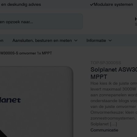
k en deskundig advies
Modulaire systemen
S
en
Aansluiten, besturen en meten
Informatie
ASW3000S-S omvormer 1x MPPT
TOP-SP-3000SS
Solplanet ASW3
MPPT
Hoe kies ik de juiste
levert maximaal 3000W
aan zonnepanelen word
onderstaande blogs voor
van de juiste omvormer 
Omvormerkeuze: klein of
zonnestroomsystemen. L
Solplanet […]
Communicatie