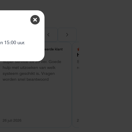
ten
 15:00 uur.
Geverifieerde klant
Geverifieerde kl
5,0 van 5 sterren
4 van 5 sterren
Tom
Hans Kollenbrander
Super service tot zo ver. Goede
Snelle levering en goede snel
hulp met uitzoeken van welk
respons bij installatie.
systeem geschikt is. Vragen
worden snel beantwoord
26 juli 2026
26 juli 2026