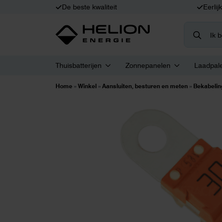
De beste kwaliteit
Eerlij
Search
for:
Thuisbatterijen
Zonnepanelen
Laadpal
Home
»
Winkel
»
Aansluiten, besturen en meten
»
Bekabelin