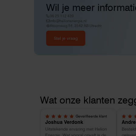
Wil je meer informat
06 25 112 439
info@helionenergie.nl
Atoomweg 54, 3542 AB Utrecht
Stel je vraag
Wat onze klanten zeg
Geverifieerde klant
5,0 van 5 sterren
4 van 
Joshua Verdonk
Andre
Uitstekende ervaring met Helion
Bestel
Energie. Wat vooral opvalt is de
gelever