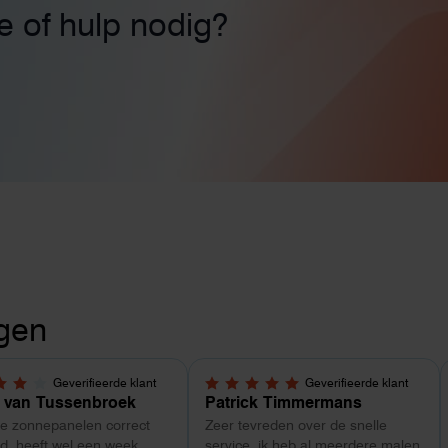
ie of hulp nodig?
gen
Geverifieerde klant
Geverifieerde klant
5 sterren
5,0 van 5 sterren
 van Tussenbroek
Patrick Timmermans
de zonnepanelen correct
Zeer tevreden over de snelle
d, heeft wel een week
service. ik heb al meerdere malen