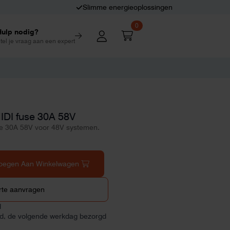
Slimme energieoplossingen
0
Hulp nodig?
tel je vraag aan een expert
IDI fuse 30A 58V
se 30A 58V voor 48V systemen.
oegen Aan Winkelwagen
rte aanvragen
d
ld, de volgende werkdag bezorgd