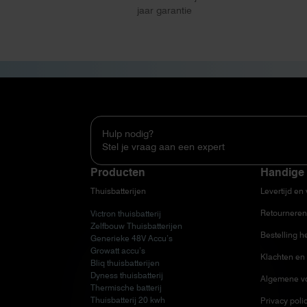
jaar garantie
Hulp nodig?
Stel je vraag aan een expert
Producten
Handige 
Thuisbatterijen
Levertijd en
Retourneren
Victron thuisbatterij
Zelfbouw Thuisbatterijen
Bestelling h
Generieke 48V Accu’s
Growatt accu’s
Klachten en 
Bliq thuisbatterijen
Dyness thuisbatterij
Algemene v
Thermische batterij
Thuisbatterij 20 kwh
Privacy poli