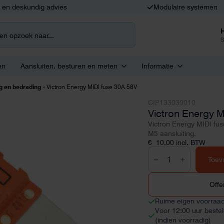
k en deskundig advies
Modulaire systemen
S
en
Aansluiten, besturen en meten
Informatie
g en bedrading
»
Victron Energy MIDI fuse 30A 58V
CIP133030010
Victron Energy M
Victron Energy MIDI fu
M5 aansluiting.
€
10,00
incl. BTW
Victron
Energy
Toev
MIDI
fuse
30A
Offe
58V
aantal
Ruime eigen voorraa
Voor 12:00 uur beste
(indien voorradig)