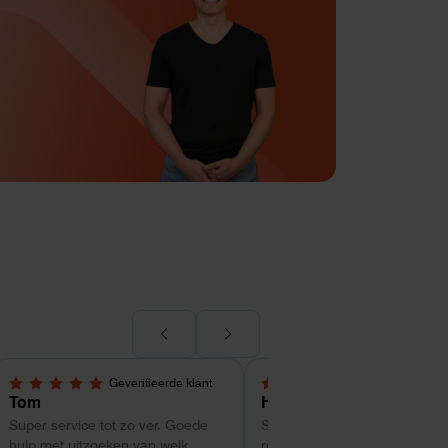
Geverifieerde klant
Geverifieerde kl
5,0 van 5 sterren
4 van 5 sterren
Tom
Hans Kollenbrander
Super service tot zo ver. Goede
Snelle levering en goede snel
hulp met uitzoeken van welk
respons bij installatie.