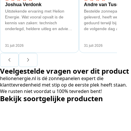
5,0 van 5 sterren
4 van 5 sterren
Joshua Verdonk
Andre van Tussenbr
Uitstekende ervaring met Helion
Bestelde zonnepanelen c
Energie. Wat vooral opvalt is de
geleverd, heeft wel een 
kennis van zaken: technisch
geduurd terwijl bij een a
onderlegd, heldere uitleg en advies
de volgende dag al gelev
dat aansloot op onze situatie in
Maar verder top en goe
plaats van een standaardpakket.
liggend verpakt op brede 
31 juli 2026
31 juli 2026
Ook de nazorg is uitgebreid.
Voor ondernemers extra interessant:
wij zaten met een
Veelgestelde vragen over dit product
capaciteitsprobleem. Een zwaardere
aansluiting via de netbeheerder
helionenergie.nl is dé zonnepanelen expert die
betekende een fors bedrag, wachttijd
klanttevredenheid met stip op de eerste plek heeft staan.
en hoger vastrecht. Via Helion
We rusten niet voordat u 100% tevreden bent!
bereikten we hetzelfde voor een
Bekijk soortgelijke producten
kwart van die kosten, plus
noodstroom voor de hele camping
en zicht op zelfvoorziening met
zonnepanelen. Een aanrader bij
netcongestie.