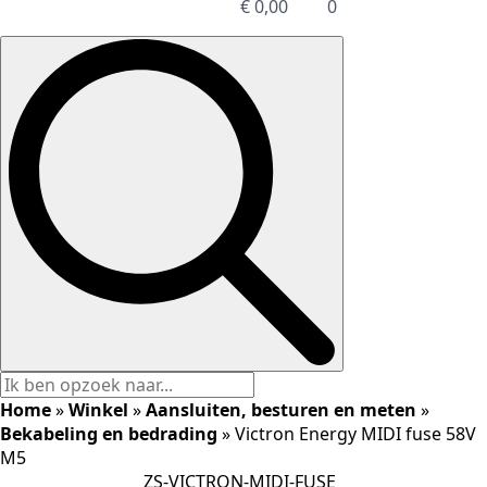
€
0,00
0
Search
for:
Home
»
Winkel
»
Aansluiten, besturen en meten
»
Bekabeling en bedrading
»
Victron Energy MIDI fuse 58V
M5
ZS-VICTRON-MIDI-FUSE