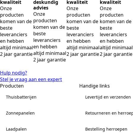
kwaliteit
deskundig
kwaliteit
kwaliteit
advies
Onze
Onze
Onze
Onze
producten
producten
producten
producten
komen van de
komen van de
komen van de
komen van de
beste
beste
beste
beste
leveranciers
leveranciers
leveranciers
leveranciers
en hebben
en hebben
en hebben
en hebben
altijd minimaal
altijd minimaal
altijd minimaal
altijd minimaal
2 jaar garantie
2 jaar garantie
2 jaar garantie
2 jaar garantie
Hulp nodig?
Stel je vraag aan een expert
Producten
Handige links
Thuisbatterijen
Levertijd en verzenden
Zonnepanelen
Retourneren en herroe
Laadpalen
Bestelling herroepen