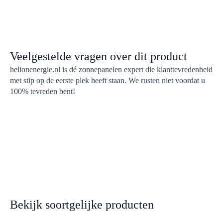
kwart van die kosten, 
noodstroom voor de h
en zicht op zelfvoorzi
zonnepanelen. Een aa
netcongestie.
Veelgestelde vragen over dit product
helionenergie.nl is dé zonnepanelen expert die klanttevredenheid
met stip op de eerste plek heeft staan. We rusten niet voordat u
100% tevreden bent!
Bekijk soortgelijke producten