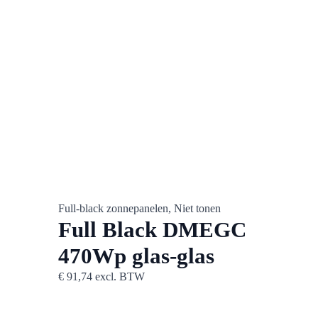
Full-black zonnepanelen, Niet tonen
Niet t
Full Black DMEGC
Ac
470Wp glas-glas
50
vo
€
91,74
excl. BTW
0.