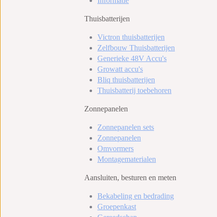
Informatie
Thuisbatterijen
Victron thuisbatterijen
Zelfbouw Thuisbatterijen
Generieke 48V Accu's
Growatt accu's
Bliq thuisbatterijen
Thuisbatterij toebehoren
Zonnepanelen
Vakantie
Filters
Zonnepanelen sets
Zonnepanelen
Prijs
Omvormers
Wegens vakantie zijn we momenteel op werkd
€
tot
Montagematerialen
gewenst!
Aansluiten, besturen en meten
Bekabeling en bedrading
Groepenkast