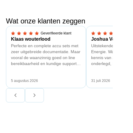
Wat onze klanten zeggen
Geverifieerde klant
Geverif
5,0 van 5 sterren
5,0 van 5 sterren
Klaas wouterlood
Joshua Verdonk
Perfecte en complete accu sets met
Uitstekende ervaring 
zeer uitgebreide documentatie. Maar
Energie. Wat vooral op
vooral de waanzinnig goed on line
kennis van zaken: tec
bereikbaarheid en kundige support
onderlegd, heldere uit
van Toby Doorn maakte voor mij alle
dat aansloot op onze s
verschil.
plaats van een standa
5 augustus 2026
31 juli 2026
Ook de nazorg is uitge
Voor ondernemers extr
wij zaten met een
capaciteitsprobleem.
aansluiting via de ne
betekende een fors be
en hoger vastrecht. Vi
bereikten we hetzelfd