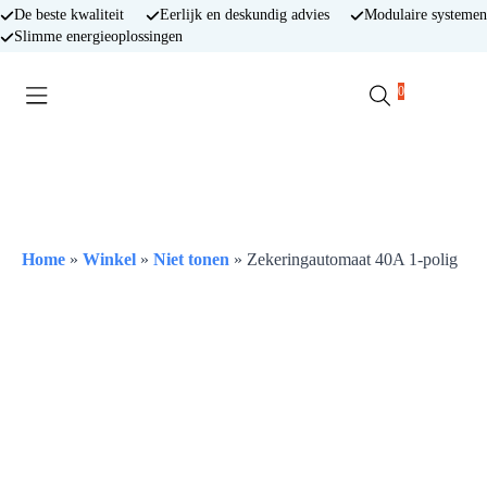
De beste kwaliteit
Eerlijk en deskundig advies
Modulaire systemen
Slimme energieoplossingen
0
Search
for:
Home
»
Winkel
»
Niet tonen
»
Zekeringautomaat 40A 1-polig