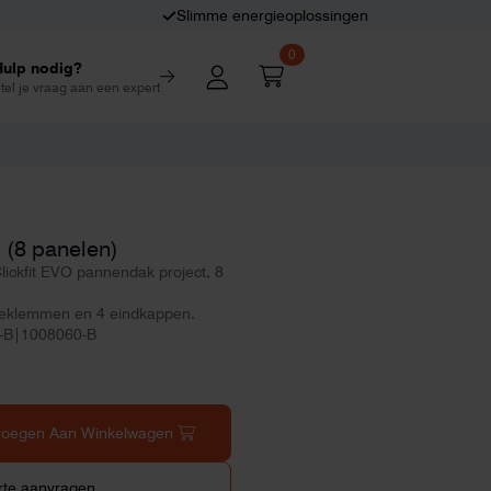
Slimme energieoplossingen
0
Hulp nodig?
tel je vraag aan een expert
 (8 panelen)
lickfit EVO pannendak project, 8
leklemmen en 4 eindkappen.
0-B|1008060-B
voegen Aan Winkelwagen
rte aanvragen