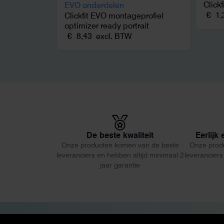
Click
€
1,
Clickfit EVO montageprofiel
optimizer ready portrait
€
8,43
excl. BTW
De beste kwaliteit
Eerlijk
Onze producten komen van de beste
Onze prod
leveranciers en hebben altijd minimaal 2
leveranciers
jaar garantie