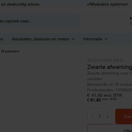
k en deskundig advies
Modulaire systemen
S
en
Aansluiten, besturen en meten
Informatie
 (8 panelen)
ZS-EVO-AFW-ZW-8
Zwarte afwerking
Zwarte afwerking voor C
panelen.
Bestaande uit 18 modu
Productcodes: 100802
€
61,82
excl. BTW
excl. BTW
€
61,82
Zwarte
afwerking
Toe
(8
panelen)
aantal
Offe