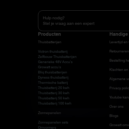
Hulp nodig?
Stel je vraag aan een expert
Producten
Handige 
Thuisbatterijen
Levertijd en
Retourneren
Victron thuisbatterij
Zelfbouw Thuisbatterijen
Bestelling h
Generieke 48V Accu’s
Growatt accu’s
Klachten en 
Bliq thuisbatterijen
Dyness thuisbatterij
Algemene v
Thermische batterij
Thuisbatterij 20 kwh
Privacy poli
Thuisbatterij 30 kwh
Youtube kan
Thuisbatterij 50 kwh
Thuisbatterij 100 kwh
Over ons
Zonnepanelen
Blogs
Zonnepanelen sets
Growatt omv
Omvormers