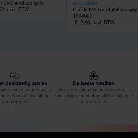
fit EVO eindkap grijs
32
excl. BTW
Clickfit EVO moduleklem grij
1008020
€
2,48
excl. BTW
 en deskundig advies
De beste kwaliteit
ucten komen van de beste
Onze producten komen van de beste
 en hebben altijd minimaal 2
leveranciers en hebben altijd minimaal 2
le
jaar garantie
jaar garantie