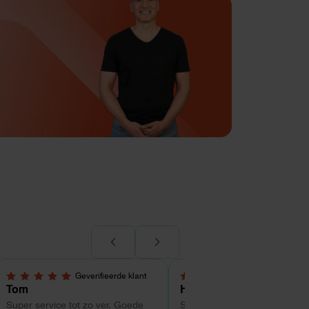
Geverifieerde klant
Geverifieerde kl
5,0 van 5 sterren
4 van 5 sterren
Tom
Hans Kollenbrander
Super service tot zo ver. Goede
Snelle levering en goede snel