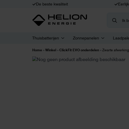
De beste kwaliteit
Eerlij
Search
for:
Thuisbatterijen
Zonnepanelen
Laadpal
Home
»
Winkel
»
ClickFit EVO onderdelen
»
Zwarte afwerking