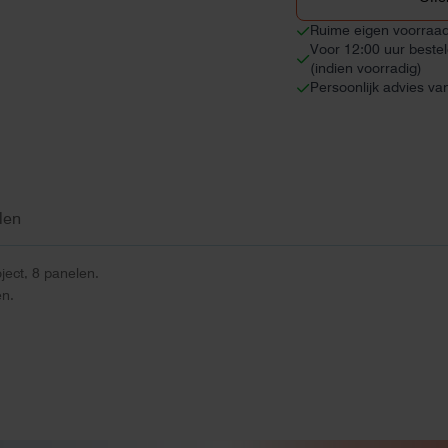
Ruime eigen voorraa
Voor 12:00 uur beste
(indien voorradig)
Persoonlijk advies va
len
ject, 8 panelen.
n.