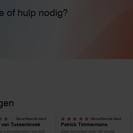
ie of hulp nodig?
gen
Geverifieerde klant
Geverifieerde klant
5 sterren
5,0 van 5 sterren
 van Tussenbroek
Patrick Timmermans
de zonnepanelen correct
Zeer tevreden over de snelle