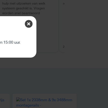
hulp met uitzoeken van welk
respons bij installatie.
systeem geschikt is. Vragen
worden snel beantwoord
ten
 15:00 uur.
26 juli 2026
26 juli 2026