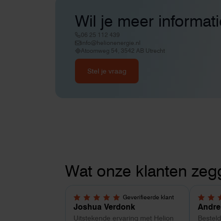
Wil je meer informat
06 25 112 439
info@helionenergie.nl
Atoomweg 54, 3542 AB Utrecht
Stel je vraag
Wat onze klanten zeg
Geverifieerde klant
5,0 van 5 sterren
4 van 
Joshua Verdonk
Andre
Uitstekende ervaring met Helion
Bestel