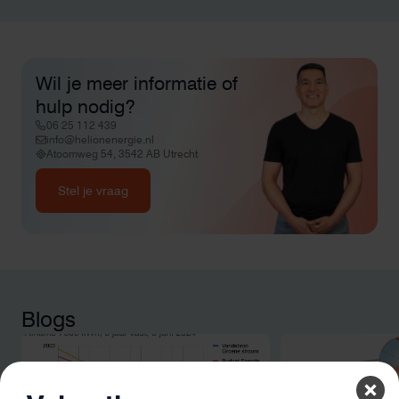
Wil je meer informatie of
hulp nodig?
06 25 112 439
info@helionenergie.nl
Atoomweg 54, 3542 AB Utrecht
Stel je vraag
Blogs