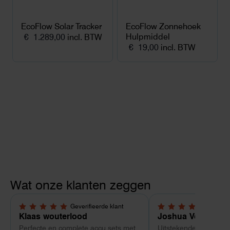
EcoFlow Solar Tracker
EcoFlow Zonnehoek
Hulpmiddel
€
1.289,00
incl. BTW
€
19,00
incl. BTW
Wat onze klanten zeggen
Geverifieerde klant
Geverif
5,0 van 5 sterren
5,0 van 5 sterren
Klaas wouterlood
Joshua Verdonk
Perfecte en complete accu sets met
Uitstekende ervaring 