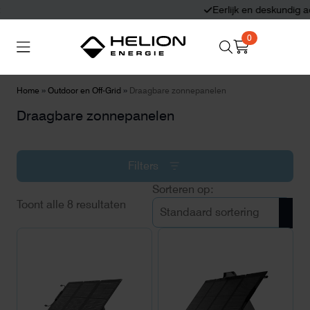
Eerlijk en deskundig advies
0
Search
Thuisbatterijen
Zonnepanelen
for:
»
»
Home
Outdoor en Off-Grid
Draagbare zonnepanelen
Draagbare zonnepanelen
Laadpalen
Aansluiten,
besturen en meten
Filters
Informatie
Toont alle 8 resultaten