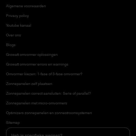
Algemene voorwaarden
Privacy policy
Youtube kanaal
Over ons
Blogs
Growatt omvormer oplossingen
Growatt omvormer errors en warnings
Omvormer kiezen: 1-fase of 3-fase omvormer?
Zonnepanelen zelf plaatsen
Zonnepanelen correct aansluiten: Serie of parallel?
Zonnepanelen met micro-omvormers
Optimizers zonnepanelen en zonnestroomsystemen
Sitemap
Heb je specifieke wensen?