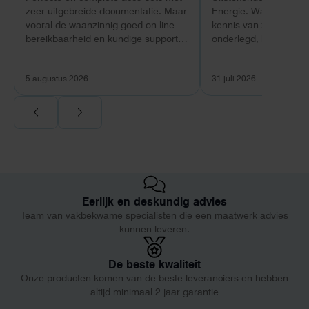
zeer uitgebreide documentatie. Maar
Energie. Wat vooral op
vooral de waanzinnig goed on line
kennis van zaken: tec
bereikbaarheid en kundige support
onderlegd, heldere uit
van Toby Doorn maakte voor mij alle
dat aansloot op onze s
verschil.
plaats van een standa
5 augustus 2026
31 juli 2026
Ook de nazorg is uitge
Voor ondernemers extr
wij zaten met een
capaciteitsprobleem.
aansluiting via de ne
betekende een fors be
en hoger vastrecht. Vi
bereikten we hetzelfd
Eerlijk en deskundig advies
kwart van die kosten, 
Team van vakbekwame specialisten die een maatwerk advies
noodstroom voor de h
kunnen leveren.
en zicht op zelfvoorzi
zonnepanelen. Een aa
netcongestie.
De beste kwaliteit
Onze producten komen van de beste leveranciers en hebben
altijd minimaal 2 jaar garantie