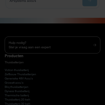
APsystems accu's
Hulp nodig?
Stel je vraag aan een expert
Producten
Thuisbatterijen
Victron thuisbatterij
Zelfbouw Thuisbatterijen
Generieke 48V Accu’s
Growatt accu’s
Bliq thuisbatterijen
Dyness thuisbatterij
Thermische batterij
Thuisbatterij 20 kwh
Thuisbatterij 30 kwh