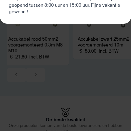
geopend tussen 8:00 uur en 15:00 uur. Fijne vakantie
gewenst!
Accukabel rood 50mm2
Accukabel zwart 25mm2
voorgemonteerd 0.3m M8-
voorgemonteerd 10m
M10
€
83,00
incl. BTW
€
21,80
incl. BTW
De beste kwaliteit
Onze producten komen van de beste leveranciers en hebben