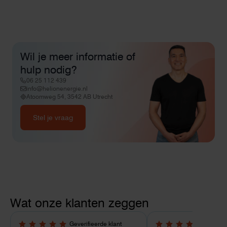
Wil je meer informatie of
hulp nodig?
06 25 112 439
info@helionenergie.nl
Atoomweg 54, 3542 AB Utrecht
Stel je vraag
Wat onze klanten zeggen
Geverifieerde klant
Geverif