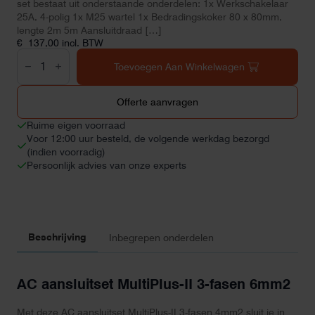
set bestaat uit onderstaande onderdelen: 1x Werkschakelaar
25A, 4-polig 1x M25 wartel 1x Bedradingskoker 80 x 80mm,
lengte 2m 5m Aansluitdraad […]
€
137,00
incl. BTW
AC
aansluitset
Toevoegen Aan Winkelwagen
MultiPlus-
II
3-
Offerte aanvragen
fasen
6mm2
Ruime eigen voorraad
aantal
Voor 12:00 uur besteld, de volgende werkdag bezorgd
(indien voorradig)
Persoonlijk advies van onze experts
Beschrijving
Inbegrepen onderdelen
AC aansluitset MultiPlus-II 3-fasen 6mm2
Met deze AC aansluitset MultiPlus-II 3-fasen 4mm2 sluit je in