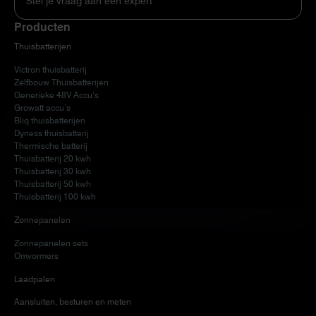
Stel je vraag aan een expert
Producten
Thuisbatterijen
Victron thuisbatterij
Zelfbouw Thuisbatterijen
Generieke 48V Accu’s
Growatt accu’s
Bliq thuisbatterijen
Dyness thuisbatterij
Thermische batterij
Thuisbatterij 20 kwh
Thuisbatterij 30 kwh
Thuisbatterij 50 kwh
Thuisbatterij 100 kwh
Zonnepanelen
Zonnepanelen sets
Omvormers
Laadpalen
Aansluiten, besturen en meten