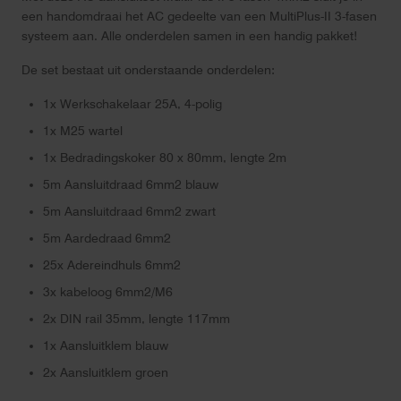
een handomdraai het AC gedeelte van een MultiPlus-II 3-fasen
systeem aan. Alle onderdelen samen in een handig pakket!
De set bestaat uit onderstaande onderdelen:
1x Werkschakelaar 25A, 4-polig
1x M25 wartel
1x Bedradingskoker 80 x 80mm, lengte 2m
5m Aansluitdraad 6mm2 blauw
5m Aansluitdraad 6mm2 zwart
5m Aardedraad 6mm2
25x Adereindhuls 6mm2
3x kabeloog 6mm2/M6
2x DIN rail 35mm, lengte 117mm
1x Aansluitklem blauw
2x Aansluitklem groen