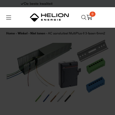
Eerlijk en deskundig advies
0
Search
Thuisbatterijen
Zonnepanelen
for:
Home
»
Winkel
»
Niet tonen
»
AC aansluitset MultiPlus-II 3-fasen 6mm2
Laadpalen
Aansluiten,
besturen en meten
Informatie