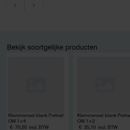
Voor ondernemers extr
wij zaten met een
capaciteitsprobleem.
aansluiting via de ne
betekende een fors be
en hoger vastrecht. Vi
bereikten we hetzelfd
kwart van die kosten, 
Bekijk soortgelijke producten
noodstroom voor de h
en zicht op zelfvoorzi
zonnepanelen. Een aa
netcongestie.
Klemmenset blank Portrait
Klemmenset blank Portra
OW 1×4
OW 1×2
€
70,20
incl. BTW
€
35,10
incl. BTW