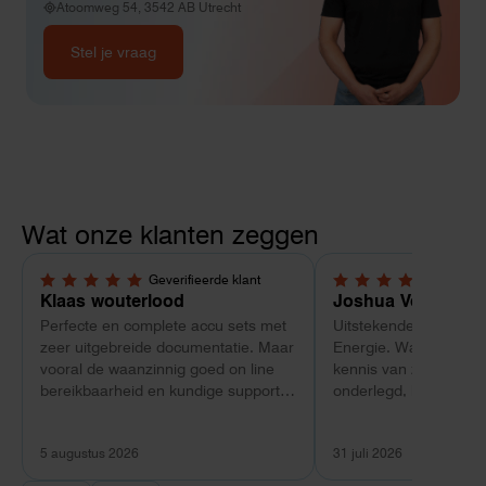
Atoomweg 54, 3542 AB Utrecht
Stel je vraag
Wat onze klanten zeggen
Geverifieerde klant
Geverif
5,0 van 5 sterren
5,0 van 5 sterren
Klaas wouterlood
Joshua Verdonk
Perfecte en complete accu sets met
Uitstekende ervaring 
zeer uitgebreide documentatie. Maar
Energie. Wat vooral op
vooral de waanzinnig goed on line
kennis van zaken: tec
bereikbaarheid en kundige support
onderlegd, heldere uit
van Toby Doorn maakte voor mij alle
dat aansloot op onze s
verschil.
plaats van een standa
5 augustus 2026
31 juli 2026
Ook de nazorg is uitge