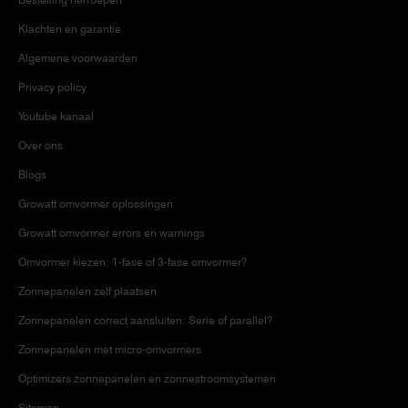
Klachten en garantie
Algemene voorwaarden
Privacy policy
Youtube kanaal
Over ons
Blogs
Growatt omvormer oplossingen
Growatt omvormer errors en warnings
Omvormer kiezen: 1-fase of 3-fase omvormer?
Zonnepanelen zelf plaatsen
Zonnepanelen correct aansluiten: Serie of parallel?
Zonnepanelen met micro-omvormers
Optimizers zonnepanelen en zonnestroomsystemen
Sitemap