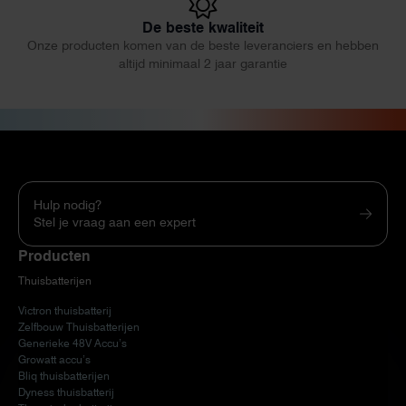
De beste kwaliteit
Onze producten komen van de beste leveranciers en hebben
altijd minimaal 2 jaar garantie
Hulp nodig?
Stel je vraag aan een expert
Producten
Thuisbatterijen
Victron thuisbatterij
Zelfbouw Thuisbatterijen
Generieke 48V Accu’s
Growatt accu’s
Bliq thuisbatterijen
Dyness thuisbatterij