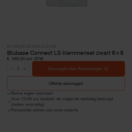
BLUBASE-KLEM-LS-Z-6X8
Blubase Connect LS klemmenset zwart 6×8
€
446,00
incl. BTW
Blubase
Connect
Toevoegen Aan Winkelwagen
LS
klemmenset
zwart
Offerte aanvragen
6x8
aantal
Ruime eigen voorraad
Voor 12:00 uur besteld, de volgende werkdag bezorgd
(indien voorradig)
Persoonlijk advies van onze experts