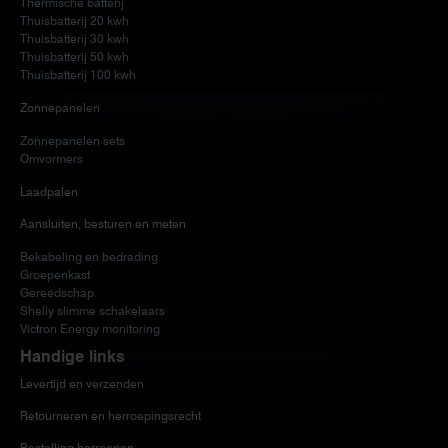
Thermische batterij
Thuisbatterij 20 kwh
Thuisbatterij 30 kwh
Thuisbatterij 50 kwh
Thuisbatterij 100 kwh
Zonnepanelen
Zonnepanelen sets
Omvormers
Laadpalen
Aansluiten, besturen en meten
Bekabeling en bedrading
Groepenkast
Gereedschap
Shelly slimme schakelaars
Victron Energy monitoring
Handige links
Levertijd en verzenden
Retourneren en herroepingsrecht
Bestelling herroepen