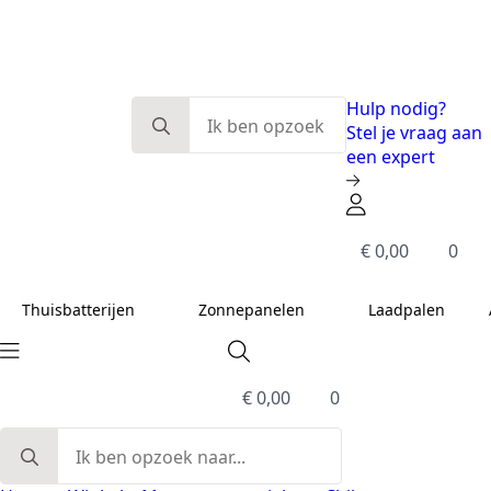
Eerlijk en deskundig advies
Modulaire systemen
Slimme energieoplossingen
De beste kwaliteit
Search
Hulp nodig?
for:
Stel je vraag aan
een expert
€
0,00
0
Thuisbatterijen
Zonnepanelen
Laadpalen
€
0,00
0
Search
for: