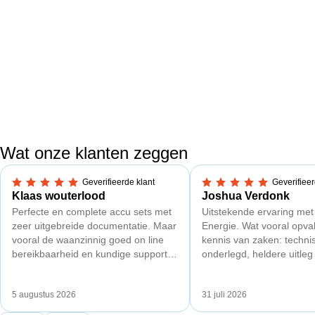
Wat onze klanten zeggen
Geverifieerde klant
Geverifieer
5,0 van 5 sterren
5,0 van 5 sterren
Klaas wouterlood
Joshua Verdonk
Perfecte en complete accu sets met
Uitstekende ervaring met
zeer uitgebreide documentatie. Maar
Energie. Wat vooral opval
vooral de waanzinnig goed on line
kennis van zaken: techni
bereikbaarheid en kundige support
onderlegd, heldere uitleg
van Toby Doorn maakte voor mij alle
dat aansloot op onze situa
verschil.
plaats van een standaard
5 augustus 2026
31 juli 2026
Ook de nazorg is uitgebre