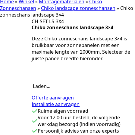
Home
»
Winkel
»
Montagematerialen
»
Chiko
Zonneschansen
»
Chiko landscape zonneschansen
»
Chiko
zonneschans landscape 3×4
CH-SET-LS-3X4
Chiko zonneschans landscape 3×4
Deze Chiko zonneschans landscape 3×4 is
bruikbaar voor zonnepanelen met een
maximale lengte van 2000mm. Selecteer de
juiste paneelbreedte hieronder.
Laden...
Offerte aanvragen
Installatie aanvragen
Ruime eigen voorraad
Voor 12:00 uur besteld, de volgende
werkdag bezorgd (indien voorradig)
Persoonlijk advies van onze experts