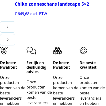
Chiko zonneschans landscape 5×2
€
649,68
excl. BTW
De beste
Eerlijk en
De beste
De beste
kwaliteit
deskundig
kwaliteit
kwaliteit
advies
Onze
Onze
Onze
Onze
producten
producten
producten
producten
komen van de
komen van de
komen van de
komen van de
beste
beste
beste
beste
leveranciers
leveranciers
leveranciers
leveranciers
en hebben
en hebben
en hebben