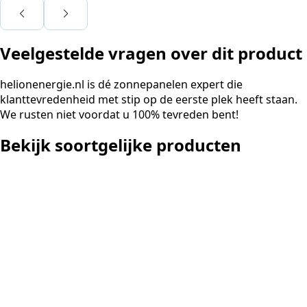
Voor ondernemers extra i
wij zaten met een
capaciteitsprobleem. Ee
Veelgestelde vragen over dit product
aansluiting via de netbe
betekende een fors bedra
en hoger vastrecht. Via H
helionenergie.nl is dé zonnepanelen expert die
bereikten we hetzelfde v
klanttevredenheid met stip op de eerste plek heeft staan.
kwart van die kosten, plu
We rusten niet voordat u 100% tevreden bent!
noodstroom voor de hele
en zicht op zelfvoorzieni
Bekijk soortgelijke producten
zonnepanelen. Een aanra
netcongestie.