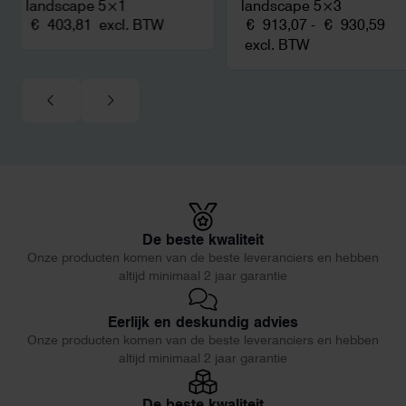
landscape 5×1
landscape 5×3
Pri
€
403,81
excl. BTW
€
913,07
-
€
930,59
€ 
excl. BTW
tot
€ 
De beste kwaliteit
Onze producten komen van de beste leveranciers en hebben
altijd minimaal 2 jaar garantie
Eerlijk en deskundig advies
Onze producten komen van de beste leveranciers en hebben
altijd minimaal 2 jaar garantie
De beste kwaliteit