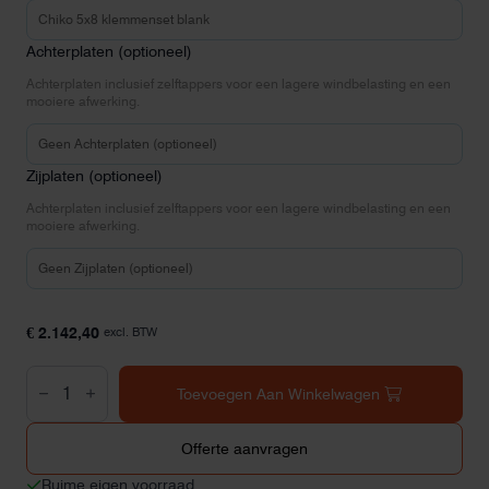
Achterplaten (optioneel)
Achterplaten inclusief zelftappers voor een lagere windbelasting en een
mooiere afwerking.
Zijplaten (optioneel)
Achterplaten inclusief zelftappers voor een lagere windbelasting en een
mooiere afwerking.
€
2.142,40
excl. BTW
Chiko
zonneschans
Toevoegen Aan Winkelwagen
landscape
5x8
aantal
Offerte aanvragen
Ruime eigen voorraad