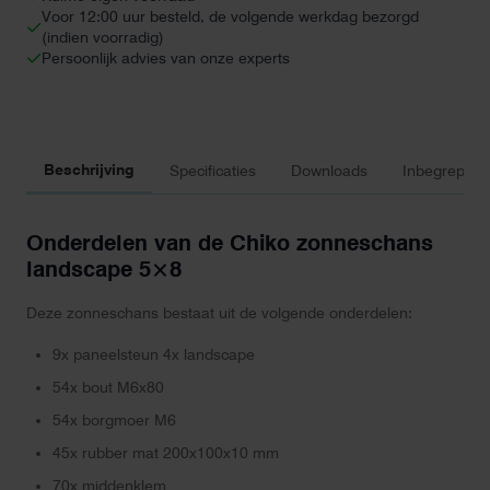
Voor 12:00 uur besteld, de volgende werkdag bezorgd
(indien voorradig)
Persoonlijk advies van onze experts
Beschrijving
Specificaties
Downloads
Inbegrepen 
Onderdelen van de Chiko zonneschans
landscape 5×8
Deze zonneschans bestaat uit de volgende onderdelen:
9x paneelsteun 4x landscape
54x bout M6x80
54x borgmoer M6
45x rubber mat 200x100x10 mm
70x middenklem