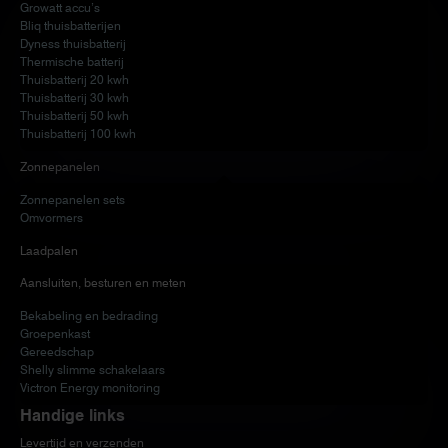
Growatt accu’s
Bliq thuisbatterijen
Dyness thuisbatterij
Thermische batterij
Thuisbatterij 20 kwh
Thuisbatterij 30 kwh
Thuisbatterij 50 kwh
Thuisbatterij 100 kwh
Zonnepanelen
Zonnepanelen sets
Omvormers
Laadpalen
Aansluiten, besturen en meten
Bekabeling en bedrading
Groepenkast
Gereedschap
Shelly slimme schakelaars
Victron Energy monitoring
Handige links
Levertijd en verzenden