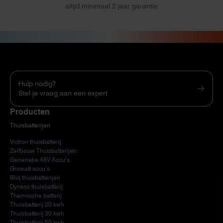
altijd minimaal 2 jaar garantie
Hulp nodig?
Stel je vraag aan een expert
Producten
Thuisbatterijen
Victron thuisbatterij
Zelfbouw Thuisbatterijen
Generieke 48V Accu’s
Growatt accu’s
Bliq thuisbatterijen
Dyness thuisbatterij
Thermische batterij
Thuisbatterij 20 kwh
Thuisbatterij 30 kwh
Thuisbatterij 50 kwh