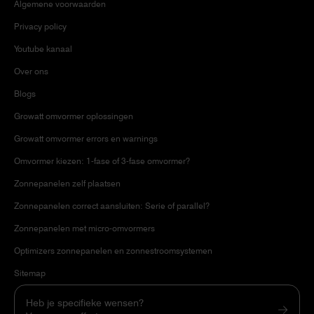
Algemene voorwaarden
Privacy policy
Youtube kanaal
Over ons
Blogs
Growatt omvormer oplossingen
Growatt omvormer errors en warnings
Omvormer kiezen: 1-fase of 3-fase omvormer?
Zonnepanelen zelf plaatsen
Zonnepanelen correct aansluiten: Serie of parallel?
Zonnepanelen met micro-omvormers
Optimizers zonnepanelen en zonnestroomsystemen
Sitemap
Heb je specifieke wensen?