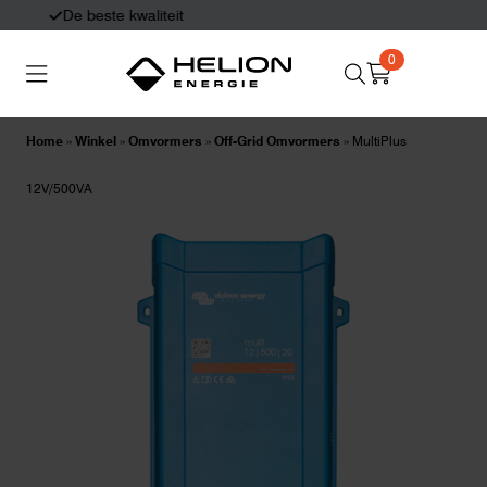
Eerlijk en deskundig advies
0
Search
Thuisbatterijen
Zonnepanelen
for:
Home
»
Winkel
»
Omvormers
»
Off-Grid Omvormers
»
MultiPlus
Laadpalen
Aansluiten,
12V/500VA
besturen en meten
Informatie