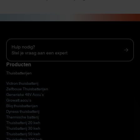
Hulp nodig?
Stel je vraag aan een expert
Producten
Thuisbatterijen
Victron thuisbatterij
Zelfbouw Thuisbatterijen
Generieke 48V Accu’s
Growatt accu’s
Bliq thuisbatterijen
Dyness thuisbatterij
Thermische batterij
Thuisbatterij 20 kwh
Thuisbatterij 30 kwh
Thuisbatterij 50 kwh
Thuisbatterij 100 kwh