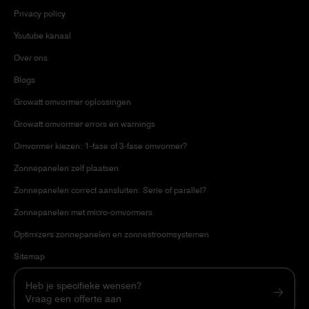
Privacy policy
Youtube kanaal
Over ons
Blogs
Growatt omvormer oplossingen
Growatt omvormer errors en warnings
Omvormer kiezen: 1-fase of 3-fase omvormer?
Zonnepanelen zelf plaatsen
Zonnepanelen correct aansluiten: Serie of parallel?
Zonnepanelen met micro-omvormers
Optimizers zonnepanelen en zonnestroomsystemen
Sitemap
Heb je specifieke wensen?
Vraag een offerte aan