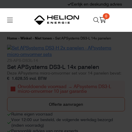
Eerlijk en deskundig advies
0
Search
Thuisbatterijen
Zonnepanelen
for:
Home
»
Winkel
»
Niet tonen
»
Set APSystems DS3-L 14x panelen
Laadpalen
Aansluiten,
besturen en meten
ZS-APS-DS3L-14
Set APSystems DS3-L 14x panelen
Deze APsystems micro-omvormer set voor 14 panelen bevat:
Informatie
€
1.628,55
incl. BTW
Onvoldoende voorraad → APsystems DS3-L
micro-omvormer 10 jaar garantie
Offerte aanvragen
Ruime eigen voorraad
Voor 12:00 uur besteld, de volgende werkdag bezorgd
(indien voorradig)
Persoonlijk advies van onze experts