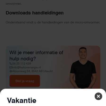
omvormer.
Downloads handleidingen
Onderstaand vindt u de handleidingen van de micro-omvormer.
Wil je meer informatie of
hulp nodig?
06 25 112 439
info@helionenergie.nl
Atoomweg 54, 3542 AB Utrecht
Stel je vraag
Vakantie