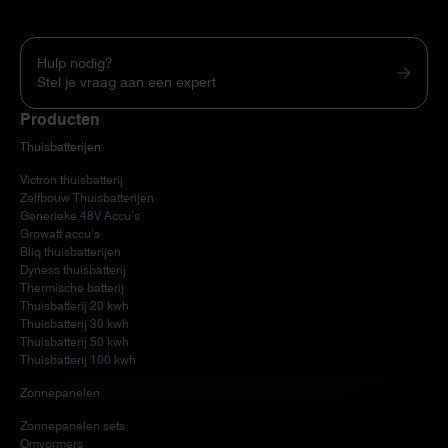
Hulp nodig?
Stel je vraag aan een expert
Producten
Thuisbatterijen
Victron thuisbatterij
Zelfbouw Thuisbatterijen
Generieke 48V Accu’s
Growatt accu’s
Bliq thuisbatterijen
Dyness thuisbatterij
Thermische batterij
Thuisbatterij 20 kwh
Thuisbatterij 30 kwh
Thuisbatterij 50 kwh
Thuisbatterij 100 kwh
Zonnepanelen
Zonnepanelen sets
Omvormers