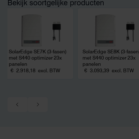
Bekijk soortgelijke producten
noodstroom voor de hele camping
en zicht op zelfvoorziening met
zonnepanelen. Een aanrader bij
netcongestie.
SolarEdge SE7K (3-fasen)
SolarEdge SE8K (3-fasen
met S440 optimizer 23x
met S440 optimizer 23x
panelen
panelen
€
2.918,18
excl. BTW
€
3.093,39
excl. BTW
0.