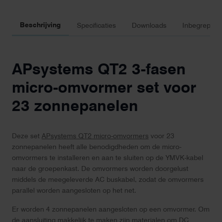
Beschrijving
Specificaties
Downloads
Inbegrepen 
APsystems QT2 3-fasen
micro-omvormer set voor
23 zonnepanelen
Deze set
APsystems QT2 micro-omvormers
voor 23
zonnepanelen heeft alle benodigdheden om de micro-
omvormers te installeren en aan te sluiten op de YMVK-kabel
naar de groepenkast. De omvormers worden doorgelust
middels de meegeleverde AC buskabel, zodat de omvormers
parallel worden aangesloten op het net.
Er worden 4 zonnepanelen aangesloten op een omvormer. Om
de aansluiting makkelijk te maken zijn materialen om DC