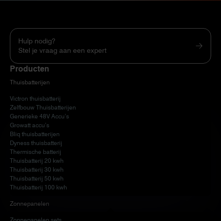
Hulp nodig?
Stel je vraag aan een expert
Producten
Thuisbatterijen
Victron thuisbatterij
Zelfbouw Thuisbatterijen
Generieke 48V Accu’s
Growatt accu’s
Bliq thuisbatterijen
Dyness thuisbatterij
Thermische batterij
Thuisbatterij 20 kwh
Thuisbatterij 30 kwh
Thuisbatterij 50 kwh
Thuisbatterij 100 kwh
Zonnepanelen
Zonnepanelen sets