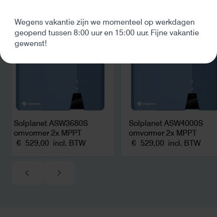
kwart van die kosten, plus
Bekijk soortgelijke producten
noodstroom voor de hele camping
Wegens vakantie zijn we momenteel op werkdagen
en zicht op zelfvoorziening met
geopend tussen 8:00 uur en 15:00 uur. Fijne vakantie
zonnepanelen. Een aanrader bij
gewenst!
netcongestie.
Solplanet ASW3680S
Solplanet ASW4000S
omvormer 2x MPPT
omvormer 2x MPPT
€
529,00
incl. BTW
€
529,00
incl. BTW