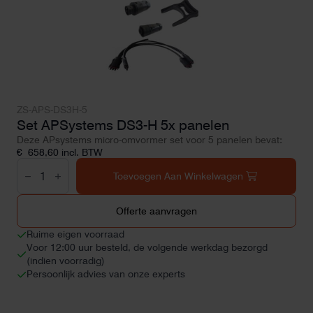
ZS-APS-DS3H-5
Set APSystems DS3-H 5x panelen
Deze APsystems micro-omvormer set voor 5 panelen bevat:
€
658,60
incl. BTW
Set
APSystems
Toevoegen Aan Winkelwagen
DS3-
H
5x
Offerte aanvragen
panelen
aantal
Ruime eigen voorraad
Voor 12:00 uur besteld, de volgende werkdag bezorgd
(indien voorradig)
Persoonlijk advies van onze experts