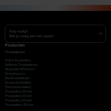
Hulp nodig?
Stel je vraag aan een expert
Producten
Thuisbatterijen
Victron thuisbatterij
Zelfbouw Thuisbatterijen
Generieke 48V Accu’s
Growatt accu’s
Bliq thuisbatterijen
Dyness thuisbatterij
Thermische batterij
Thuisbatterij 20 kwh
Thuisbatterij 30 kwh
Thuisbatterij 50 kwh
Thuisbatterij 100 kwh