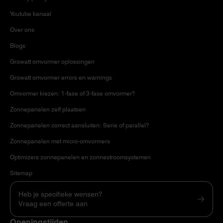
Youtube kanaal
Over ons
Blogs
Growatt omvormer oplossingen
Growatt omvormer errors en warnings
Omvormer kiezen: 1-fase of 3-fase omvormer?
Zonnepanelen zelf plaatsen
Zonnepanelen correct aansluiten: Serie of parallel?
Zonnepanelen met micro-omvormers
Optimizers zonnepanelen en zonnestroomsystemen
Sitemap
Heb je specifieke wensen?
Vraag een offerte aan
Openingstijden