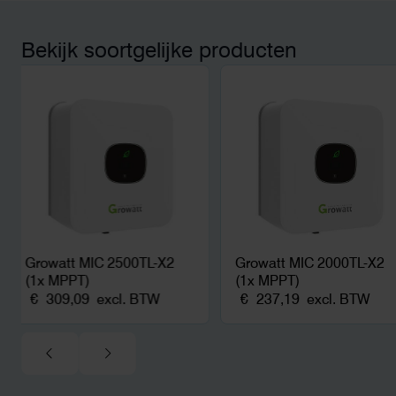
en hoger vastrecht. Vi
bereikten we hetzelfd
kwart van die kosten, 
Bekijk soortgelijke producten
noodstroom voor de h
en zicht op zelfvoorzi
zonnepanelen. Een aa
netcongestie.
Growatt MIC 2500TL-X2
Growatt MIC 2000TL-X2
(1x MPPT)
(1x MPPT)
€
309,09
excl. BTW
€
237,19
excl. BTW