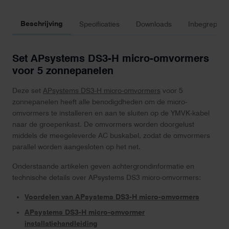
Beschrijving
Specificaties
Downloads
Inbegrepen 
Set APsystems DS3-H micro-omvormers
voor 5 zonnepanelen
Deze set
APsystems DS3-H micro-omvormers
voor 5
zonnepanelen heeft alle benodigdheden om de micro-
omvormers te installeren en aan te sluiten op de YMVK-kabel
naar de groepenkast. De omvormers worden doorgelust
middels de meegeleverde AC buskabel, zodat de omvormers
parallel worden aangesloten op het net.
Onderstaande artikelen geven achtergrondinformatie en
technische details over APsystems DS3 micro-omvormers:
Voordelen van APsystems DS3-H micro-omvormers
APsystems DS3-H micro-omvormer
installatiehandleiding